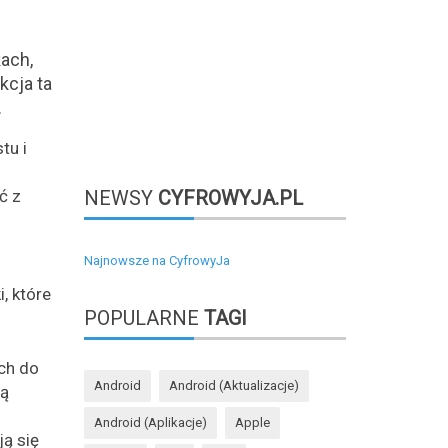
ach,
kcja ta
.
tu i
ć z
NEWSY
CYFROWYJA.PL
Najnowsze na CyfrowyJa
, które
POPULARNE
TAGI
ch do
Android
Android (aktualizacje)
tą
Android (aplikacje)
Apple
ją się