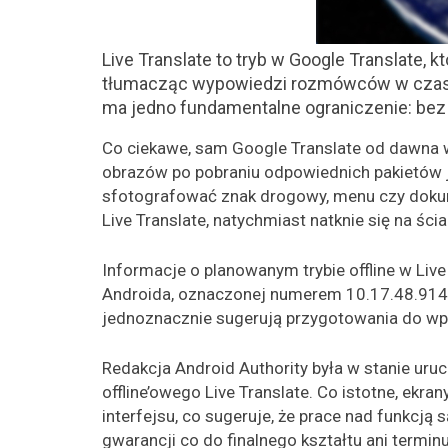
Live Translate to tryb w Google Translate
tłumacząc wypowiedzi rozmówców w czasie 
ma jedno fundamentalne ograniczenie: bez 
Co ciekawe, sam Google Translate od dawna wsp
obrazów po pobraniu odpowiednich pakietów j
sfotografować znak drogowy, menu czy dokume
Live Translate, natychmiast natknie się na śc
Informacje o planowanym trybie offline w Live
Androida, oznaczonej numerem 10.17.48.914427
jednoznacznie sugerują przygotowania do wpro
Redakcja Android Authority była w stanie ur
offline’owego Live Translate. Co istotne, ekr
interfejsu, co sugeruje, że prace nad funkcj
gwarancji co do finalnego kształtu ani terminu