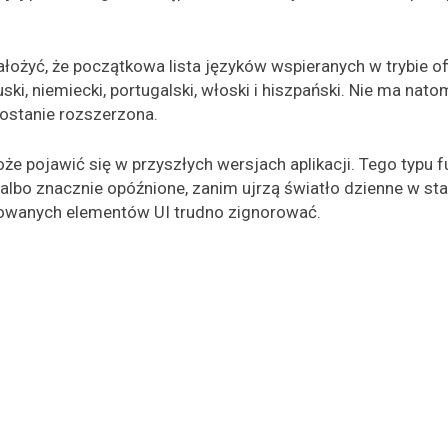
ożyć, że początkowa lista języków wspieranych w trybie off
uski, niemiecki, portugalski, włoski i hiszpański. Nie ma nato
 zostanie rozszerzona.
że pojawić się w przyszłych wersjach aplikacji. Tego typu f
albo znacznie opóźnione, zanim ujrzą światło dzienne w st
owanych elementów UI trudno zignorować.