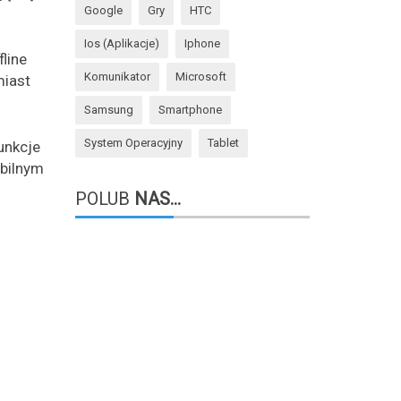
Google
Gry
HTC
Ios (aplikacje)
Iphone
line
Komunikator
Microsoft
miast
Samsung
Smartphone
System Operacyjny
Tablet
unkcje
abilnym
POLUB
NAS...