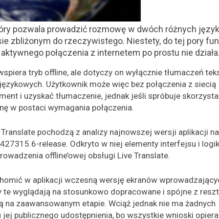
, który pozwala prowadzić rozmowę w dwóch różnych język
zbliżonym do rzeczywistego. Niestety, do tej pory fun
aktywnego połączenia z internetem po prostu nie działa
iera tryb offline, ale dotyczy on wyłącznie tłumaczeń teks
ęzykowych. Użytkownik może więc bez połączenia z siecią
nt i uzyskać tłumaczenie, jednak jeśli spróbuje skorzysta
ianę w postaci wymagania połączenia.
 Translate pochodzą z analizy najnowszej wersji aplikacji na
315.6-release. Odkryto w niej elementy interfejsu i logiki
wadzenia offline’owej obsługi Live Translate.
uchomić w aplikacji wczesną wersję ekranów wprowadzający
any te wyglądają na stosunkowo dopracowane i spójne z resz
ą są na zaawansowanym etapie. Wciąż jednak nie ma żadnych
 jej publicznego udostępnienia, bo wszystkie wnioski opiera