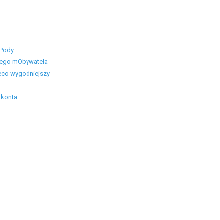
iPody
skiego mObywatela
eco wygodniejszy
 konta