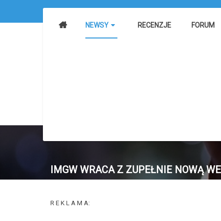
NEWSY
RECENZJE
FORUM
IMGW WRACA Z ZUPEŁNIE NOWĄ WE
R E K L A M A: