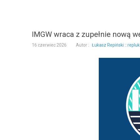
IMGW wraca z zupełnie nową wer
16 czerwiec 2026
Autor :
Łukasz Repiński :: replu