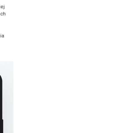
iej
ach
ia