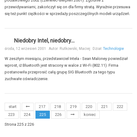
podatkowego 2002 (czerwiec-sierpień 2001). Zgodnie z
przewidywaniami, zakończył się on dla firmy stratą. Wyraźnie przesuwa
się też punkt ciężkości w sprzedaży poszczególnych modeli urządzeń.
Niedobry Intel, niedobry...
środa, 12 wrzesień 2001
Autor:
Rutkowski, Maciej
Dział:
Technologie
W zeszłym miesiącu, przedstawiciel Intela - Sean Maloney powiedział
wprost, iż Bluetooth jest stracony w walce z Wi-Fi (802.11). Firma
postanowiła przeprosić całą grupę SIG Bluetooth za tego typu
zuchwałe oświadczenie.
start
217
218
219
220
221
222
223
224
225
226
koniec
Strona 225 z 226