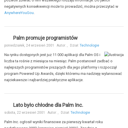
pozwoli zbierać o nim wszelkiego rodzaju informacje. Do jakich
negatywnych konsekwencji może to prowadzić, można przeczytać w
AnywhereYouGou
.
Palm promuje programistów
poniedziałek, 24 wrzesień 2001
Autor:
,
Dział:
Technologie
Na rynku dostępnych jest juz 11 000 aplikacji dla Palm OS i
liczba ta rośnie z miesiąca na miesiąc. Palm postanowił zadbać o
najlepszych programistów piszących dla jego platformy i rozpoczął
program Powered Up Awards, dzięki któremu ma nadzieję wylansować
najciekawsze i najbardziej praktyczne aplikacje.
Lato było chłodne dla Palm Inc.
sobota, 22 wrzesień 2001
Autor:
,
Dział:
Technologie
Palm Inc. ogłosił wyniki finansowe za pierwszy kwartał roku