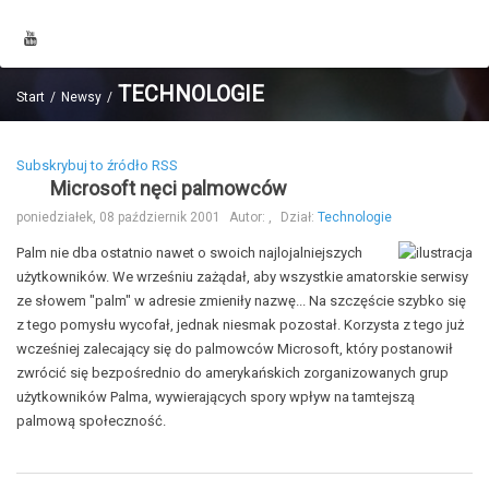
TECHNOLOGIE
Start
Newsy
Subskrybuj to źródło RSS
Microsoft nęci palmowców
poniedziałek, 08 październik 2001
Autor:
,
Dział:
Technologie
Palm nie dba ostatnio nawet o swoich najlojalniejszych
użytkowników. We wrześniu zażądał, aby wszystkie amatorskie serwisy
ze słowem "palm" w adresie zmieniły nazwę... Na szczęście szybko się
z tego pomysłu wycofał, jednak niesmak pozostał. Korzysta z tego już
wcześniej zalecający się do palmowców Microsoft, który postanowił
zwrócić się bezpośrednio do amerykańskich zorganizowanych grup
użytkowników Palma, wywierających spory wpływ na tamtejszą
palmową społeczność.