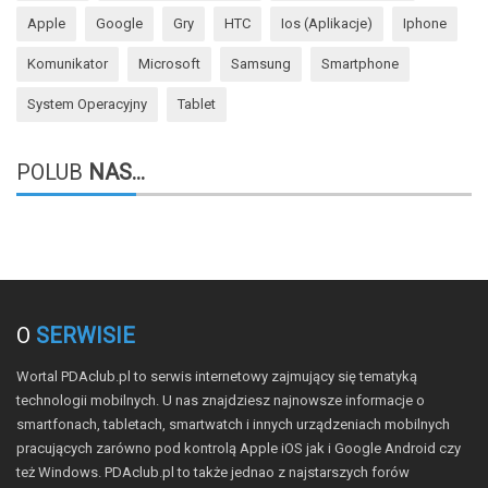
Apple
Google
Gry
HTC
Ios (aplikacje)
Iphone
Komunikator
Microsoft
Samsung
Smartphone
System Operacyjny
Tablet
POLUB
NAS...
O
SERWISIE
Wortal PDAclub.pl to serwis internetowy zajmujący się tematyką
technologii mobilnych. U nas znajdziesz najnowsze informacje o
smartfonach, tabletach, smartwatch i innych urządzeniach mobilnych
pracujących zarówno pod kontrolą Apple iOS jak i Google Android czy
też Windows. PDAclub.pl to także jednao z najstarszych forów