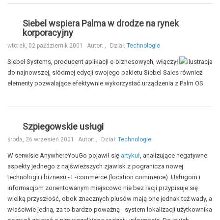
Siebel wspiera Palma w drodze na rynek
korporacyjny
wtorek, 02 październik 2001
Autor:
,
Dział:
Technologie
Siebel Systems, producent aplikacji e-biznesowych, włączył
do najnowszej, siódmej edycji swojego pakietu Siebel Sales również
elementy pozwalające efektywnie wykorzystać urządzenia z Palm OS.
Szpiegowskie usługi
środa, 26 wrzesień 2001
Autor:
,
Dział:
Technologie
W serwisie AnywhereYouGo pojawił się
artykuł
, analizujące negatywne
aspekty jednego z najświeższych zjawisk z pogranicza nowej
technologii i biznesu - L-commerce (location commerce). Usługom i
informacjom zorientowanym miejscowo nie bez racji przypisuje się
wielką przyszłość, obok znacznych plusów mają one jednak też wady, a
właściwie jedną, za to bardzo poważną - system lokalizacji użytkownika