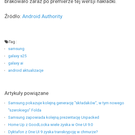
brakowało zaraz po premierze tej wersji nakładki.
Źródło:
Android Authority
Tag :
samsung
galaxy s25
galaxy ai
android aktualizacje
Artykuły powiązane
Samsung pokazuje kolejną generację "składaków", w tym nowego
"szerokiego" Folda
Samsung zapowiada kolejną prezentację Unpacked
Home Up z GoodLocka wiele zyska w One UI 9.0
Dyktafon z One UI 9 zyska transkrypcję w chmurze?