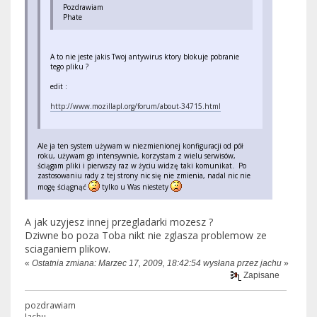
Pozdrawiam
Phate
A to nie jeste jakis Twoj antywirus ktory blokuje pobranie
tego pliku ?
edit :
http://www.mozillapl.org/forum/about-34715.html
Ale ja ten system używam w niezmienionej konfiguracji od pół
roku, używam go intensywnie, korzystam z wielu serwisów,
ściągam pliki i pierwszy raz w życiu widzę taki komunikat. Po
zastosowaniu rady z tej strony nic się nie zmienia, nadal nic nie
mogę ściągnąć
tylko u Was niestety
A jak uzyjesz innej przegladarki mozesz ?
Dziwne bo poza Toba nikt nie zglasza problemow ze
sciaganiem plikow.
«
Ostatnia zmiana: Marzec 17, 2009, 18:42:54 wysłana przez jachu
»
Zapisane
pozdrawiam
Jachu