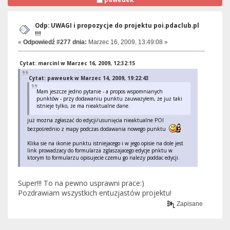
Odp: UWAGI i propozycje do projektu poi.pdaclub.pl
!!!
«
Odpowiedź #277 dnia:
Marzec 16, 2009, 13:49:08 »
Cytat: marcinl w Marzec 16, 2009, 12:32:15
Cytat: paweuek w Marzec 14, 2009, 19:22:43
Mam jeszcze jedno pytanie - a propos wspomnianych
punktów - przy dodawaniu punktu zauważyłem, że już taki
istnieje tylko, że ma nieaktualne dane.
już mozna zgłaszać do edycji/usunięcia nieaktualne POI
bezpośrednio z mapy podczas dodawania nowego punktu
Klika sie na ikonie punktu istniejacego i w jego opisie na dole jest
link prowadzacy do formularza zglaszajacego edycje pnktu w
ktorym to formularzu opisujecie czemu go nalezy poddac edycji.
Super!!! To na pewno usprawni prace:)
Pozdrawiam wszystkich entuzjastów projektu!
Zapisane