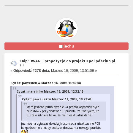
jachu
Odp: UWAGI i propozycje do projektu poi.pdaclub.pl
!!!
«
Odpowiedź #278 dnia:
Marzec 16, 2009, 13:51:09 »
Cytat: paweuek w Marzec 16, 2009, 13:49:08
Cytat: marcinl w Marzec 16, 2009, 12:32:15
Cytat: paweuek w Marzec 14, 2009, 19:22:43
Mam jeszcze jedno pytanie - a propos wspomnianych
punktów - przy dodawaniu punktu zauważyłem, że
już taki istnieje tylko, że ma nieaktualne dane.
już mozna zgłaszać do edycji/usunięcia nieaktualne POI
bezpośrednio z mapy podczas dodawania nowego punktu