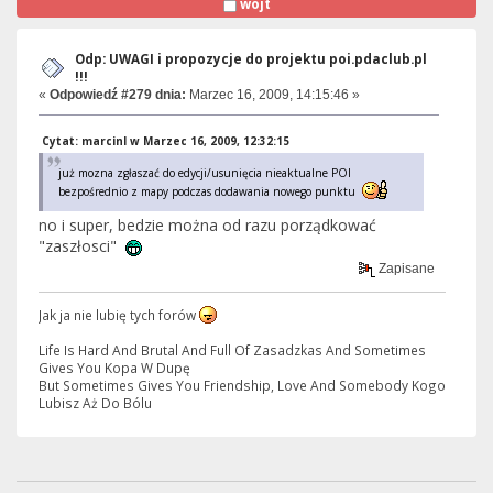
wojt
Odp: UWAGI i propozycje do projektu poi.pdaclub.pl
!!!
«
Odpowiedź #279 dnia:
Marzec 16, 2009, 14:15:46 »
Cytat: marcinl w Marzec 16, 2009, 12:32:15
już mozna zgłaszać do edycji/usunięcia nieaktualne POI
bezpośrednio z mapy podczas dodawania nowego punktu
no i super, bedzie można od razu porządkować
"zaszłosci"
Zapisane
Jak ja nie lubię tych forów
Life Is Hard And Brutal And Full Of Zasadzkas And Sometimes
Gives You Kopa W Dupę
But Sometimes Gives You Friendship, Love And Somebody Kogo
Lubisz Aż Do Bólu