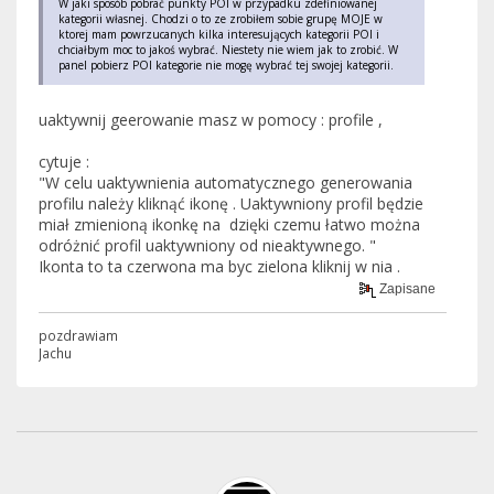
W jaki sposób pobrać punkty POI w przypadku zdefiniowanej
kategorii własnej. Chodzi o to ze zrobiłem sobie grupę MOJE w
ktorej mam powrzucanych kilka interesujących kategorii POI i
chciałbym moc to jakoś wybrać. Niestety nie wiem jak to zrobić. W
panel pobierz POI kategorie nie mogę wybrać tej swojej kategorii.
uaktywnij geerowanie masz w pomocy : profile ,
cytuje :
"W celu uaktywnienia automatycznego generowania
profilu należy kliknąć ikonę . Uaktywniony profil będzie
miał zmienioną ikonkę na dzięki czemu łatwo można
odróżnić profil uaktywniony od nieaktywnego. "
Ikonta to ta czerwona ma byc zielona kliknij w nia .
Zapisane
pozdrawiam
Jachu