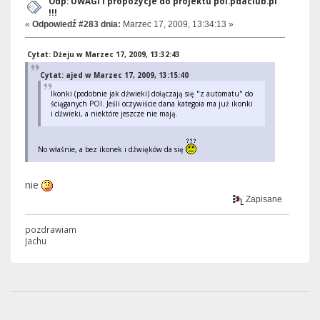
Odp: UWAGI i propozycje do projektu poi.pdaclub.pl
!!!
«
Odpowiedź #283 dnia:
Marzec 17, 2009, 13:34:13 »
Cytat: Dżeju w Marzec 17, 2009, 13:32:43
Cytat: ajed w Marzec 17, 2009, 13:15:40
Ikonki (podobnie jak dźwieki) dołączają się "z automatu" do
ściąganych POI. Jeśli oczywiście dana kategoia ma już ikonki
i dźwieki, a niektóre jeszcze nie mają.
No właśnie, a bez ikonek i dźwięków da się
nie
Zapisane
pozdrawiam
Jachu