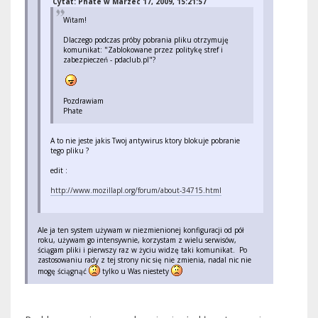
Cytat: Phate w Marzec 17, 2009, 15:21:57
Witam!
Dlaczego podczas próby pobrania pliku otrzymuję
komunikat: "Zablokowane przez politykę stref i
zabezpieczeń - pdaclub.pl"?
Pozdrawiam
Phate
A to nie jeste jakis Twoj antywirus ktory blokuje pobranie
tego pliku ?
edit :
http://www.mozillapl.org/forum/about-34715.html
Ale ja ten system używam w niezmienionej konfiguracji od pół
roku, używam go intensywnie, korzystam z wielu serwisów,
ściągam pliki i pierwszy raz w życiu widzę taki komunikat. Po
zastosowaniu rady z tej strony nic się nie zmienia, nadal nic nie
mogę ściągnąć
tylko u Was niestety