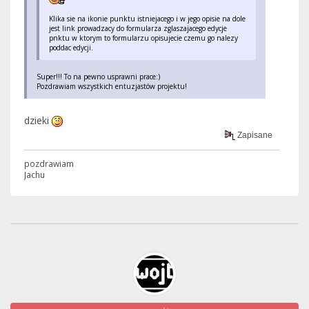
Klika sie na ikonie punktu istniejacego i w jego opisie na dole
jest link prowadzacy do formularza zglaszajacego edycje
pnktu w ktorym to formularzu opisujecie czemu go nalezy
poddac edycji.
Super!!! To na pewno usprawni prace:)
Pozdrawiam wszystkich entuzjastów projektu!
dzieki
Zapisane
pozdrawiam
Jachu