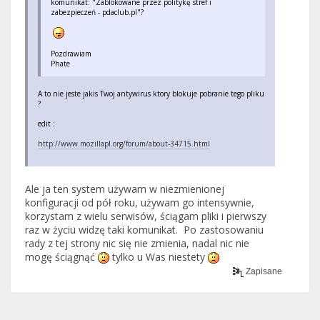
komunikat: "Zablokowane przez politykę stref i
zabezpieczeń - pdaclub.pl"?
Pozdrawiam
Phate
A to nie jeste jakis Twoj antywirus ktory blokuje pobranie tego pliku
?
edit :
http://www.mozillapl.org/forum/about-34715.html
Ale ja ten system używam w niezmienionej
konfiguracji od pół roku, używam go intensywnie,
korzystam z wielu serwisów, ściągam pliki i pierwszy
raz w życiu widzę taki komunikat. Po zastosowaniu
rady z tej strony nic się nie zmienia, nadal nic nie
mogę ściągnąć
tylko u Was niestety
Zapisane