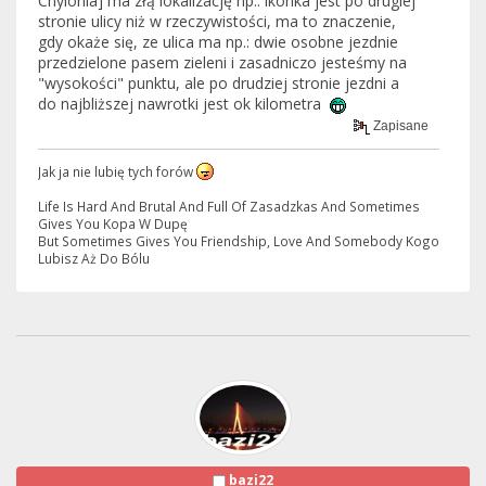
Chylonia] ma złą lokalizację np.: ikonka jest po drugiej
stronie ulicy niż w rzeczywistości, ma to znaczenie,
gdy okaże się, ze ulica ma np.: dwie osobne jezdnie
przedzielone pasem zieleni i zasadniczo jesteśmy na
"wysokości" punktu, ale po drudziej stronie jezdni a
do najbliższej nawrotki jest ok kilometra
Zapisane
Jak ja nie lubię tych forów
Life Is Hard And Brutal And Full Of Zasadzkas And Sometimes
Gives You Kopa W Dupę
But Sometimes Gives You Friendship, Love And Somebody Kogo
Lubisz Aż Do Bólu
bazi22