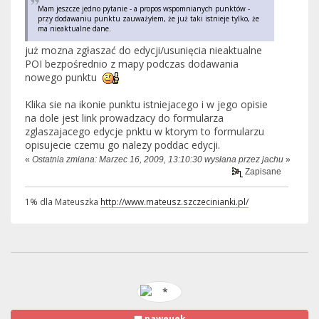
Mam jeszcze jedno pytanie - a propos wspomnianych punktów -
przy dodawaniu punktu zauważyłem, że już taki istnieje tylko, że
ma nieaktualne dane.
już mozna zgłaszać do edycji/usunięcia nieaktualne
POI bezpośrednio z mapy podczas dodawania
nowego punktu
Klika sie na ikonie punktu istniejacego i w jego opisie
na dole jest link prowadzacy do formularza
zglaszajacego edycje pnktu w ktorym to formularzu
opisujecie czemu go nalezy poddac edycji.
«
Ostatnia zmiana: Marzec 16, 2009, 13:10:30 wysłana przez jachu
»
Zapisane
1% dla Mateuszka
http://www.mateusz.szczecinianki.pl/
paweuek