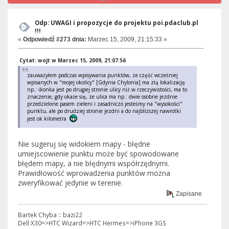
Odp: UWAGI i propozycje do projektu poi.pdaclub.pl
!!!
«
Odpowiedź #273 dnia:
Marzec 15, 2009, 21:15:33 »
Cytat: wojt w Marzec 15, 2009, 21:07:56
zauważyłem podczas wpisywania punktów, ze część wcześniej
wpisanych w "mojej okolicy" [Gdynia Chylonia] ma złą lokalizację
np.: ikonka jest po drugiej stronie ulicy niż w rzeczywistości, ma to
znaczenie, gdy okaże się, ze ulica ma np.: dwie osobne jezdnie
przedzielone pasem zieleni i zasadniczo jesteśmy na "wysokości"
punktu, ale po drudziej stronie jezdni a do najbliższej nawrotki
jest ok kilometra
Nie sugeruj się widokiem mapy - błędne
umiejscowienie punktu może być spowodowane
błędem mapy, a nie błędnymi współrzędnymi.
Prawidłowość wprowadzenia punktów można
zweryfikować jedynie w terenie.
Zapisane
Bartek Chyba :: bazi22
Dell X30=>HTC Wizard=>HTC Hermes=>iPhone 3GS