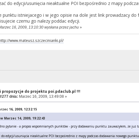
zać do edycji/usunięcia nieaktualne POI bezpośrednio z mapy pod
nie punktu istniejacego i w jego opisie na dole jest link prowadzacy 
isujecie czemu go nalezy poddac edycji.
Marzec 16, 2009, 13:10:30 wysłana przez jachu
»
http://www.mateusz.szczecinianki.pl/
 propozycje do projektu poi.pdaclub.pl !!!
#277 dnia:
Marzec 16, 2009, 13:49:08 »
rzec 16, 2009, 12:32:15
w Marzec 14, 2009, 19:22:43
dno pytanie - a propos wspomnianych punktów - przy dodawaniu punktu zauważyłem, że już taki
ć do edycji/usunięcia nieaktualne POI bezpośrednio z mapy podczas dodawania nowego punk