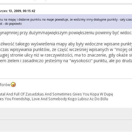
rzec 13, 2009, 00:15:42
ciu na mapę i dodanie punktu na mape powoduje, że widzimy inny dostępne punkty - cały czas s
st - do poprawki
zynajmniej przy dużym/największym powiększeniu powinny być widoc
żliwość takiego wyświetlenia mapy aby były widoczne wpisane punk
as wpisywania punktów, ze część wcześniej wpisanych w "mojej okoli
ugiej stronie ulicy niż w rzeczywistości, ma to znaczenie, gdy okaże s
em zieleni i zasadniczo jesteśmy na "wysokości" punktu, ale po drudzie
h forów
Brutal And Full Of Zasadzkas And Sometimes Gives You Kopa W Dupę
es You Friendship, Love And Somebody Kogo Lubisz Aż Do Bólu