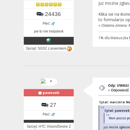
już mozna zgłas
24436
Klika sie na iko
to formularzu op
Płeć:
«
Ostatnia zmiana: 
pw to nie helpdesk
1% dla Mateuszka
Sprzęt: SGS2 z powrotem
Odp: UWAGI i
«
Odpowiedź 
paweuek
Cytat: marcinl w Ma
27
Cytat: paweuek 
Płeć:
Mam jeszcze je
Sprzęt: HTC Vision/Desire Z
już mozna zgłasza