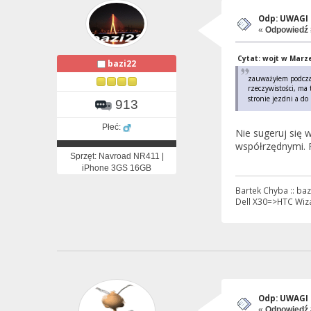
Odp: UWAGI i
«
Odpowiedź 
Cytat: wojt w Marze
bazi22
zauważyłem podczas
rzeczywistości, ma 
stronie jezdni a do
913
Płeć:
Nie sugeruj się
współrzędnymi. 
Sprzęt: Navroad NR411 |
iPhone 3GS 16GB
Bartek Chyba :: baz
Dell X30=>HTC Wi
Odp: UWAGI i
«
Odpowiedź 