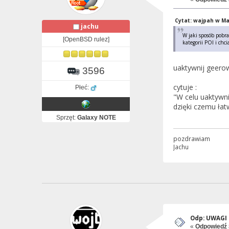
Cytat: wajpah w Mar
jachu
W jaki sposób pobr
[OpenBSD rulez]
kategorii POI i chc
uaktywnij geerow
3596
cytuje :
Płeć:
"W celu uaktywni
dzięki czemu łat
Sprzęt:
Galaxy NOTE
pozdrawiam
Jachu
Odp: UWAGI i
«
Odpowiedź 