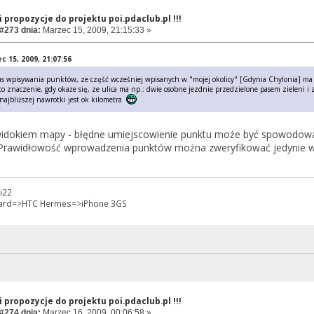
 propozycje do projektu poi.pdaclub.pl !!!
#273 dnia:
Marzec 15, 2009, 21:15:33 »
c 15, 2009, 21:07:56
 wpisywania punktów, ze część wcześniej wpisanych w "mojej okolicy" [Gdynia Chylonia] ma złą 
to znaczenie, gdy okaże się, ze ulica ma np.: dwie osobne jezdnie przedzielone pasem zieleni i
 najbliższej nawrotki jest ok kilometra
 widokiem mapy - błędne umiejscowienie punktu może być spowodow
Prawidłowość wprowadzenia punktów można zweryfikować jedynie w 
i22
zard=>HTC Hermes=>iPhone 3GS
 propozycje do projektu poi.pdaclub.pl !!!
#274 dnia:
Marzec 16, 2009, 00:06:58 »