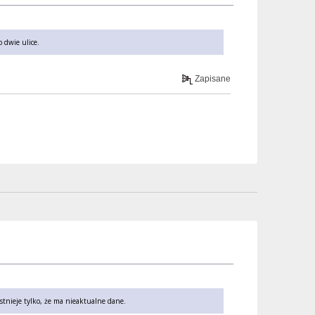
 dwie ulice.
Zapisane
tnieje tylko, że ma nieaktualne dane.