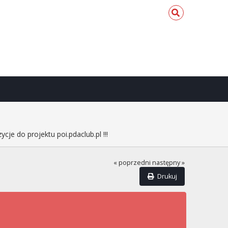
cje do projektu poi.pdaclub.pl !!!
« poprzedni
następny »
Drukuj