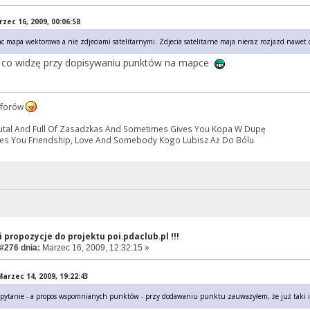
zec 16, 2009, 00:06:58
c mapa wektorowa a nie zdjeciami satelitarnymi. Zdjecia satelitarne maja nieraz rozjazd nawet o
m co widzę przy dopisywaniu punktów na mapce
h forów
Brutal And Full Of Zasadzkas And Sometimes Gives You Kopa W Dupę
es You Friendship, Love And Somebody Kogo Lubisz Aż Do Bólu
 propozycje do projektu poi.pdaclub.pl !!!
#276 dnia:
Marzec 16, 2009, 12:32:15 »
rzec 14, 2009, 19:22:43
pytanie - a propos wspomnianych punktów - przy dodawaniu punktu zauważyłem, że już taki is