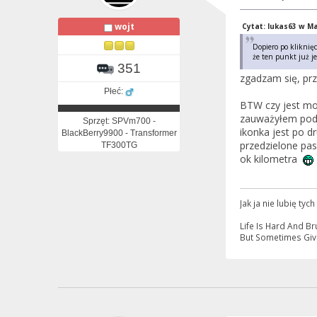
wojt
Cytat: lukas63 w Ma
Dopiero po kliknię
że ten punkt już je
351
zgadzam się, pr
Płeć:
BTW czy jest mo
zauważyłem podcz
Sprzęt: SPVm700 -
ikonka jest po dr
BlackBerry9900 - Transformer
przedzielone pas
TF300TG
ok kilometra
Jak ja nie lubię tyc
Life Is Hard And 
But Sometimes Giv