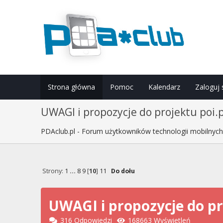
Strona główna
Pomoc
Kalendarz
Zaloguj 
UWAGI i propozycje do projektu poi.p
PDAclub.pl - Forum użytkowników technologii mobilnyc
Strony:
1
...
8
9
[
10
]
11
Do dołu
UWAGI i propozycje do pro
316 Odpowiedzi
168663 Wyświetleń