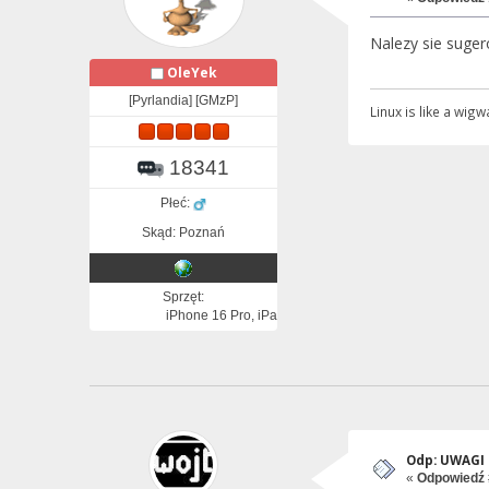
Nalezy sie suger
OleYek
[Pyrlandia] [GMzP]
Linux is like a wi
18341
Płeć:
Skąd: Poznań
Sprzęt:
iPhone 16 Pro, iPad Pro, Apple Watch
Odp: UWAGI i
«
Odpowiedź 