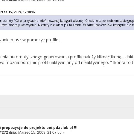
zec 15, 2009, 12:10:07
ać punkty POI w przypadku zdefiniowanej kategorii własnej. Chodzi o to ze zrobiłem sobie gr
iałbym moc to jakoś wybrać. Niestety nie wiem jak to zrobić. W panel pobierz POI kategorie nie m
anie masz w pomocy : profile ,
enia automatycznego generowania profilu należy kliknąć ikonę . Uakt
wo można odróżnić profil uaktywniony od nieaktywnego. " Ikonta to ta
 propozycje do projektu poi.pdaclub.pl !!!
#272 dnia:
Marzec 15, 2009, 21:07:56 »