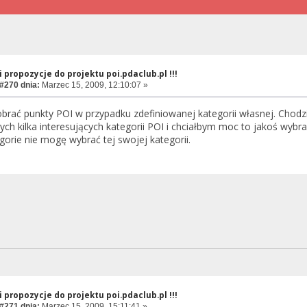
 propozycje do projektu poi.pdaclub.pl !!!
#270 dnia:
Marzec 15, 2009, 12:10:07 »
brać punkty POI w przypadku zdefiniowanej kategorii własnej. Chodz
 kilka interesujących kategorii POI i chciałbym moc to jakoś wybrać
gorie nie mogę wybrać tej swojej kategorii.
 propozycje do projektu poi.pdaclub.pl !!!
#271 dnia:
Marzec 15, 2009, 15:11:41 »