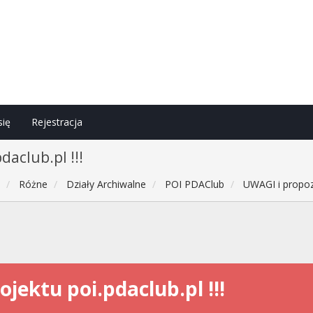
się
Rejestracja
daclub.pl !!!
h
Różne
Działy Archiwalne
POI PDAClub
UWAGI i propozy
jektu poi.pdaclub.pl !!!