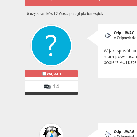
0 użytkowników i 2 Gości przegląda ten wątek.
Odp: UWAGI i
«
Odpowiedź 
W jaki sposób po
mam powrzucanych
pobierz POI kate
wajpah
14
Odp: UWAGI i
«
Odpowiedź 