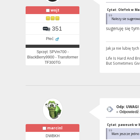
wojt
Cytat: OleYek w Mar
Nalezy sie sugerowa
351
sugeruję się ty
Płeć:
Jak ja nie lubię tyc
Sprzęt: SPVm700 -
BlackBerry9900 - Transformer
Life Is Hard And 
TF300TG
But Sometimes Giv
Odp: UWAGI i
«
Odpowiedź 
Cytat: paweuek w Ma
marcinl
Mam jeszcze jedno 
DWBKH