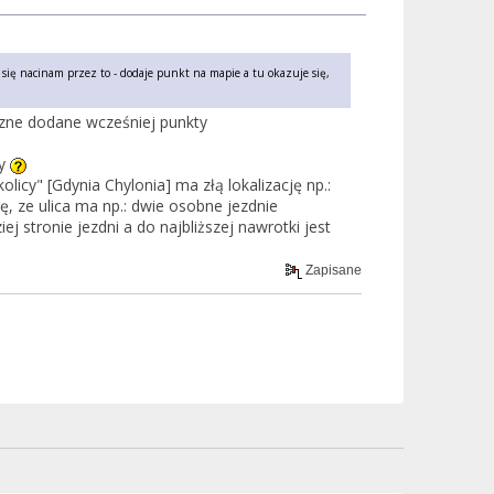
ię nacinam przez to - dodaje punkt na mapie a tu okazuje się,
zne dodane wcześniej punkty
ty
cy" [Gdynia Chylonia] ma złą lokalizację np.:
ię, ze ulica ma np.: dwie osobne jezdnie
j stronie jezdni a do najbliższej nawrotki jest
Zapisane