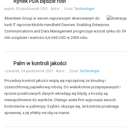
Rynek PDA będzie rósł
piątek, 05 październik 2001
Autor:
,
Dział:
Technologie
Aberdeen Group w swoim najnowszym skierowanym do
kadr IT raporcie Mobile Handheld Devices: Enabling Enterprise
Communications and Data Management prognozuje wzrost rynku do 39
mln urządzeń i wartości 6,6 mld USD w 2005 roku.
Palm w kontroli jakości
czwartek, 04 październik 2001
Autor:
,
Dział:
Technologie
Procedury kontroli jakości wiążą się najczęściej ze żmudną i
czasochłonną papierkową robotą. Do wielokrotnie przepisywanych i
ręcznie przeliczanych danych wkradają się błędy, a koszty są
niewspólmierne do wyników. Dlatego wiele firm wyposaża swoich
kontrolerów w palmtopy. Szybko okazuje się, że kontrola przebiega
sprawniej, a jej efekty nie idą na marne.