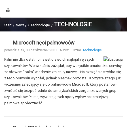
TECHNOLOGIE
Start
Newsy
Technologie
Microsoft nęci palmowców
poniedziałek, 08 październik 2001
Autor:
,
Dział:
Technologie
Palm nie dba ostatnio nawet o swoich najlojalniejszych
użytkowników. We wrześniu zażądał, aby wszystkie amatorskie serwisy
ze słowem "palm" w adresie zmieniły nazwę... Na szczęście szybko się
z tego pomysłu wycofał, jednak niesmak pozostał. Korzysta z tego już
wcześniej zalecający się do palmowców Microsoft, który postanowił
zwrócić się bezpośrednio do amerykańskich zorganizowanych grup
użytkowników Palma, wywierających spory wpływ na tamtejszą
palmową społeczność.