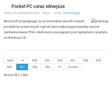
Pocket PC coraz silniejsze
środa, 03 październik 2001
Autor:
,
Dział:
Technologie
Microsoft przystępując do promowania swoich nowych
produktów przenośnych ogłosił dane wykazujące wyraźny wzrost
zainteresowania PDA i telefonami pracującymi pod systemami opartymi
na Windows CE.
start
554
555
556
557
558
559
560
561
562
563
koniec
Strona 561 z 563