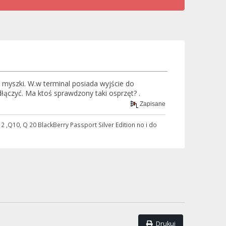
 myszki. W.w terminal posiada wyjście do
łączyć. Ma ktoś sprawdzony taki osprzęt? .
Zapisane
Q10, Q 20 BlackBerry Passport Silver Edition no i do
Drukuj