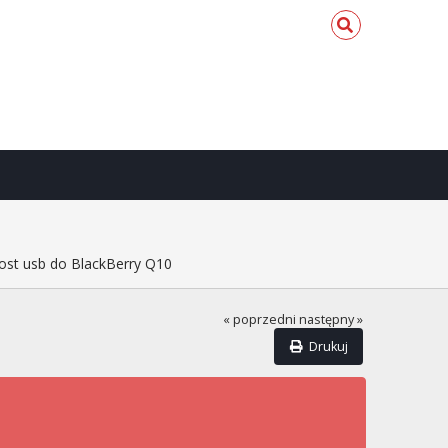
ost usb do BlackBerry Q10
« poprzedni
następny »
Drukuj