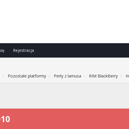
się
Rejestracja
h
Pozostałe platformy
Perły z lamusa
RIM BlackBerry
H
Q10