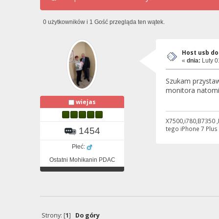
0 użytkowników i 1 Gość przegląda ten wątek.
Host usb do
«
dnia:
Luty 0
Szukam przystawk
monitora natomia
wiejas
X7500,i780,B7350 ,
tego iPhone 7 Plus
1454
Płeć:
Ostatni Mohikanin PDAC
Strony: [
1
]
Do góry