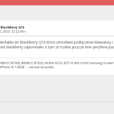
 BlackBerry Q10
1, 2015, 12:12:40 »
i/kabla do BlackBerry Q10 która umożliwia podłączenie klawiatury i
st blackberry zapomniało o tym że trzeba jeszcze inne peryferia pod
N8010 ,N7000, BB9810, B7620, NOKIA 6720, B2710, MSI U160 Samsung Xcower 2 ,
 iPhone SE 128GB ....narazie wszystko