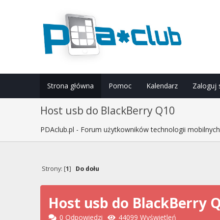
Strona główna
Pomoc
Kalendarz
Zaloguj 
Host usb do BlackBerry Q10
PDAclub.pl - Forum użytkowników technologii mobilnyc
Strony: [
1
]
Do dołu
Host usb do BlackBerry 
0 Odpowiedzi
44099 Wyświetleń