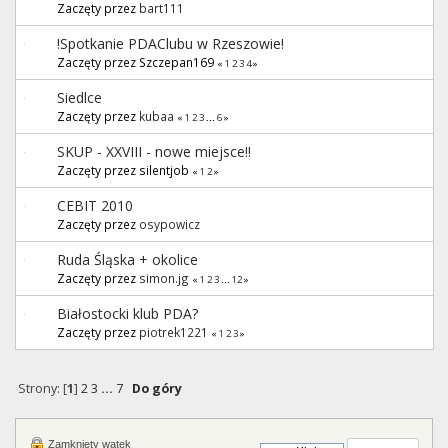
Zaczęty przez
bart111
!Spotkanie PDAClubu w Rzeszowie!
Zaczęty przez Szczepan169
«
1
2
3
4
»
Siedlce
Zaczęty przez
kubaa
«
1
2
3
...
6
»
SKUP - XXVIII - nowe miejsce!!
Zaczęty przez silentjob
«
1
2
»
CEBIT 2010
Zaczęty przez
osypowicz
Ruda Śląska + okolice
Zaczęty przez
simon.jg
«
1
2
3
...
12
»
Białostocki klub PDA?
Zaczęty przez
piotrek1221
«
1
2
3
»
Strony: [
1
]
2
3
...
7
Do góry
Zamknięty wątek