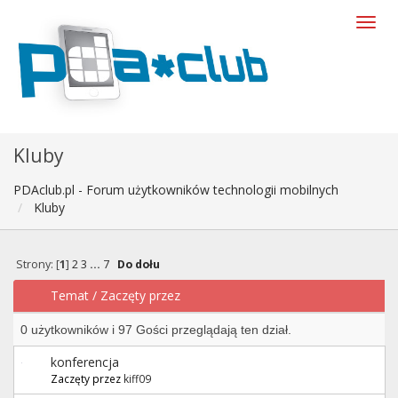
Kluby
PDAclub.pl - Forum użytkowników technologii mobilnych
Kluby
Strony: [
1
]
2
3
...
7
Do dołu
Temat
/
Zaczęty przez
0 użytkowników i 97 Gości przeglądają ten dział.
konferencja
Zaczęty przez
kiff09