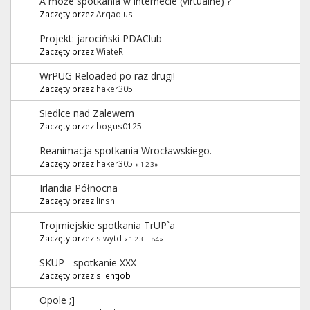
A może spotkania w internecie (virtualne) ?
Zaczęty przez
Arqadius
Projekt: jarociński PDAClub
Zaczęty przez
WiateR
WrPUG Reloaded po raz drugi!
Zaczęty przez
haker305
Siedlce nad Zalewem
Zaczęty przez
bogus0125
Reanimacja spotkania Wrocławskiego.
Zaczęty przez
haker305
«
1
2
3
»
Irlandia Północna
Zaczęty przez
linshi
Trojmiejskie spotkania TrUP`a
Zaczęty przez
siwytd
«
1
2
3
...
84
»
SKUP - spotkanie XXX
Zaczęty przez silentjob
Opole ;]