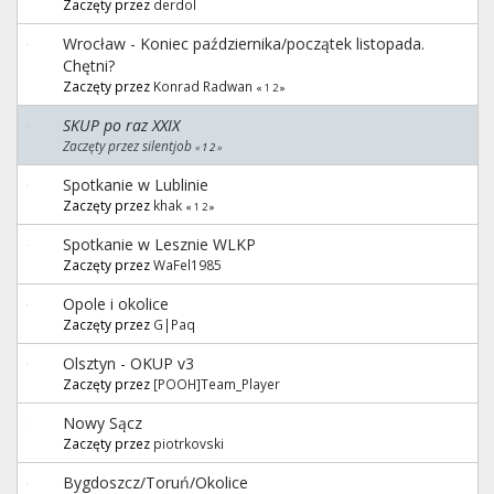
Zaczęty przez
derdol
Wrocław - Koniec października/początek listopada.
Chętni?
Zaczęty przez
Konrad Radwan
«
1
2
»
SKUP po raz XXIX
Zaczęty przez silentjob
«
1
2
»
Spotkanie w Lublinie
Zaczęty przez
khak
«
1
2
»
Spotkanie w Lesznie WLKP
Zaczęty przez
WaFel1985
Opole i okolice
Zaczęty przez
G|Paq
Olsztyn - OKUP v3
Zaczęty przez
[POOH]Team_Player
Nowy Sącz
Zaczęty przez
piotrkovski
Bygdoszcz/Toruń/Okolice