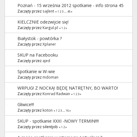
Poznań - 15 września 2012 spotkanie - info strona 45
Zaczęty przez
sajlent
«
1
2
3
...
45
»
KIELCZNIE odezwijcie się!
Zaczęty przez
Kargul.pl
«
1
2
»
Białystok - powtórka ?
Zaczęty przez
Xplaner
SKUP na Facebooku
Zaczęty przez
ajed
Spotkanie w W-wie
Zaczęty przez
mdoman
WRPUG! Z NOCKĄ! BĘDĘ NATRĘTNY, BO WARTO!
Zaczęty przez
Konrad Radwan
«
1
2
3
»
Gliwice!!!
Zaczęty przez
koton
«
1
2
3
...
16
»
SKUP - spotkanie XXXI -NOWY TERMIN!!!!
Zaczęty przez silentjob
«
1
2
»