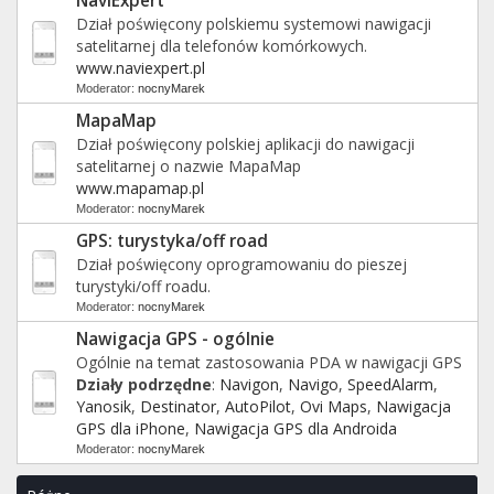
NaviExpert
Dział poświęcony polskiemu systemowi nawigacji
satelitarnej dla telefonów komórkowych.
www.naviexpert.pl
Moderator:
nocnyMarek
MapaMap
Dział poświęcony polskiej aplikacji do nawigacji
satelitarnej o nazwie MapaMap
www.mapamap.pl
Moderator:
nocnyMarek
GPS: turystyka/off road
Dział poświęcony oprogramowaniu do pieszej
turystyki/off roadu.
Moderator:
nocnyMarek
Nawigacja GPS - ogólnie
Ogólnie na temat zastosowania PDA w nawigacji GPS
Działy podrzędne
:
Navigon
,
Navigo
,
SpeedAlarm
,
Yanosik
,
Destinator
,
AutoPilot
,
Ovi Maps
,
Nawigacja
GPS dla iPhone
,
Nawigacja GPS dla Androida
Moderator:
nocnyMarek