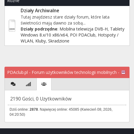
Różne
Działy Archiwalne
Tutaj znajdziesz stare działy forum, które lata
świetności mają dawno za sobą...
Działy podrzędne
:
Mobilna telewizja DVB-H
,
Tablety
Windows 8.x/10 x86/x64
,
POI PDAClub
,
Hotspoty /
WLAN
,
Kluby
,
Skradzione
PDAclub.pl - Forum użytkowników technologii mobilnych -
Centrum informacji
2190 Gości, 0 Użytkowników
Dziś online:
2878
. Najwięcej online: 45085 (Kwiecień 08, 2026,
04:20:50)