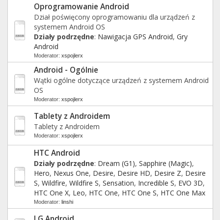
Oprogramowanie Android
Dział poświęcony oprogramowaniu dla urządzeń z
systemem Android OS
Działy podrzędne
:
Nawigacja GPS Android
,
Gry
Android
Moderator:
xspojlerx
Android - Ogólnie
Wątki ogólne dotyczące urządzeń z systemem Android
OS
Moderator:
xspojlerx
Tablety z Androidem
Tablety z Androidem
Moderator:
xspojlerx
HTC Android
Działy podrzędne
:
Dream (G1)
,
Sapphire (Magic)
,
Hero
,
Nexus One
,
Desire
,
Desire HD
,
Desire Z
,
Desire
S
,
Wildfire
,
Wildfire S
,
Sensation
,
Incredible S
,
EVO 3D
,
HTC One X
,
Leo
,
HTC One
,
HTC One S
,
HTC One Max
Moderator:
linshi
LG Android