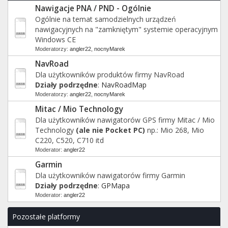
Nawigacje PNA / PND - Ogólnie
Ogólnie na temat samodzielnych urządzeń
nawigacyjnych na "zamkniętym" systemie operacyjnym
Windows CE
Moderatorzy:
angler22
,
nocnyMarek
NavRoad
Dla użytkowników produktów firmy NavRoad
Działy podrzędne
:
NavRoadMap
Moderatorzy:
angler22
,
nocnyMarek
Mitac / Mio Technology
Dla użytkowników nawigatorów GPS firmy Mitac / Mio
Technology
(ale nie Pocket PC)
np.: Mio 268, Mio
C220, C520, C710 itd
Moderator:
angler22
Garmin
Dla użytkowników nawigatorów firmy Garmin
Działy podrzędne
:
GPMapa
Moderator:
angler22
Pozostałe platformy