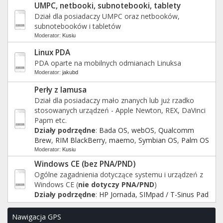
UMPC, netbooki, subnotebooki, tablety
Dział dla posiadaczy UMPC oraz netbooków,
subnotebooków i tabletów
Moderator:
Kusiu
Linux PDA
PDA oparte na mobilnych odmianach Linuksa
Moderator:
jakubd
Perły z lamusa
Dział dla posiadaczy mało znanych lub już rzadko
stosowanych urządzeń - Apple Newton, REX, DaVinci
Papm etc.
Działy podrzędne
:
Bada OS
,
webOS
,
Qualcomm
Brew
,
RIM BlackBerry
,
maemo
,
Symbian OS
,
Palm OS
Moderator:
Kusiu
Windows CE (bez PNA/PND)
Ogólne zagadnienia dotyczące systemu i urządzeń z
Windows CE (
nie dotyczy PNA/PND
)
Działy podrzędne
:
HP Jornada
,
SIMpad / T-Sinus Pad
Nawigacja GPS