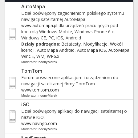
AutoMapa
Dział poświęcony zagadnieniom polskiego systemu
nawigacji satelitarnej AutoMapa
www.automapa.pl
dla urządzeń pracujących pod
kontrolą Windows Mobile, Windows Phone 6.x,
Windows CE, PC, iOS, Android
Działy podrzędne
:
Betatesty
,
Modyfikacje
,
Wokół
licencji
,
AutoMapa Android
,
AutoMapa iOS
,
AutoMapa
WinCE, WM, WP6.x
Moderator:
nocnyMarek
TomTom
Forum poświęcone aplikacjom i urządzeniom do
nawigacji satelitarnej firmy TomTom
www.tomtom.com
Moderator:
nocnyMarek
iGO
Dział poświęcony aplikacji do nawigacji satelitarnej o
nazwie iGO.
www.navngo.com
Moderator:
nocnyMarek