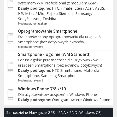
systemem WM Professional (z modułem GSM)
Działy podrzędne
:
HTC
,
i-mate
,
Eten / Acer
,
ASUS
,
HP
,
Mitac / Mio
,
Fujitsu-Siemens
,
Samsung
,
SonyEricsson
,
Toshiba
Moderator:
tomaszkap
Oprogramowanie Smartphone
Dział poświęcony oprogramowaniu dla urządzeń
Smartphone (bez dotykowych ekranów)
Moderator:
revanmj
Smartphone - ogólnie (WM Standard)
Forum ogólne przeznaczone dla użytkowników
urządzeń Smartphone (bez ekranów dotykowych)
Działy podrzędne
:
HTC Smartphone
,
Motorola
Smartphone
,
Samsung Smartphone
Moderator:
revanmj
Windows Phone 7/8.x/10
Dla użytkowników urządzeń z Windows Phone
Działy podrzędne
:
Oprogramowanie Windows Phone
Samodzielne Nawigacje GPS - PNA / PND (Windows CE)