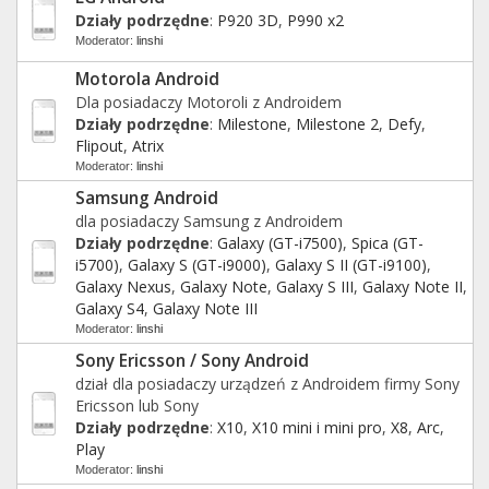
Działy podrzędne
:
P920 3D
,
P990 x2
Moderator:
linshi
Motorola Android
Dla posiadaczy Motoroli z Androidem
Działy podrzędne
:
Milestone
,
Milestone 2
,
Defy
,
Flipout
,
Atrix
Moderator:
linshi
Samsung Android
dla posiadaczy Samsung z Androidem
Działy podrzędne
:
Galaxy (GT-i7500)
,
Spica (GT-
i5700)
,
Galaxy S (GT-i9000)
,
Galaxy S II (GT-i9100)
,
Galaxy Nexus
,
Galaxy Note
,
Galaxy S III
,
Galaxy Note II
,
Galaxy S4
,
Galaxy Note III
Moderator:
linshi
Sony Ericsson / Sony Android
dział dla posiadaczy urządzeń z Androidem firmy Sony
Ericsson lub Sony
Działy podrzędne
:
X10
,
X10 mini i mini pro
,
X8
,
Arc
,
Play
Moderator:
linshi