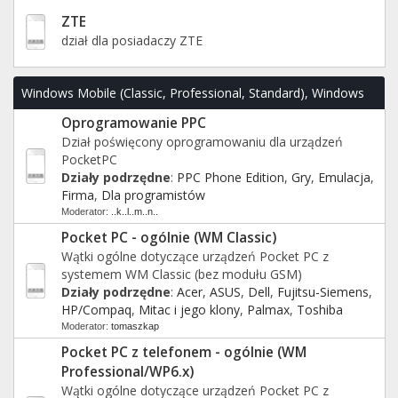
ZTE
dział dla posiadaczy ZTE
Windows Mobile (Classic, Professional, Standard), Windows
Oprogramowanie PPC
Phone 6.x oraz 7/8.x/10
Dział poświęcony oprogramowaniu dla urządzeń
PocketPC
Działy podrzędne
:
PPC Phone Edition
,
Gry
,
Emulacja
,
Firma
,
Dla programistów
Moderator:
..k..l..m..n..
Pocket PC - ogólnie (WM Classic)
Wątki ogólne dotyczące urządzeń Pocket PC z
systemem WM Classic (bez modułu GSM)
Działy podrzędne
:
Acer
,
ASUS
,
Dell
,
Fujitsu-Siemens
,
HP/Compaq
,
Mitac i jego klony
,
Palmax
,
Toshiba
Moderator:
tomaszkap
Pocket PC z telefonem - ogólnie (WM
Professional/WP6.x)
Wątki ogólne dotyczące urządzeń Pocket PC z