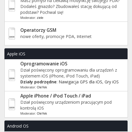
Masz pomysł na ciekawą modyfikcję swojego PDA?
Dodałeś gniazdo? Zbudowałeś stację dokującą od
podstaw? Pochwal się!
Moderator:
ziele
Operatorzy GSM
nowe oferty, promocje PDA, Internet
Apple iOS
Oprogramowanie iOS
Dział poświęcony oprogramowaniu dla urządzeń z
systemem iOS (iPhone, iPod Touch, iPad)
Działy podrzędne
:
Nawigacja GPS dla iOS
,
Gry iOS
Moderator:
OleYek
Apple iPhone / iPod Touch / iPad
Dział poświęcony urządzeniom pracującym pod
kontrolą iOS
Moderator:
OleYek
Android OS