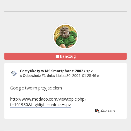
kanczug
Certyfikaty w MS Smartphone 2002 / spv
«
Odpowiedź #1 dnia:
Lipiec 30, 2004, 01:25:46 »
Google twoim przyjacielem
http://www.modaco.com/viewtopic.php?
t=101980&highlight=unlock+spv
Zapisane