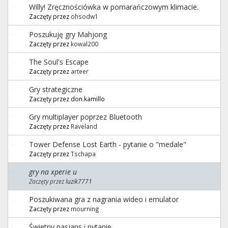
Willy! Zręcznościówka w pomarańczowym klimacie.
Zaczęty przez
ohsodw1
Poszukuję gry Mahjong
Zaczęty przez
kowal200
The Soul's Escape
Zaczęty przez
arteer
Gry strategiczne
Zaczęty przez don.kamillo
Gry multiplayer poprzez Bluetooth
Zaczęty przez
Raveland
Tower Defense Lost Earth - pytanie o "medale"
Zaczęty przez
Tschapa
gry na xperie u
Zaczęty przez
luzik7771
Poszukiwana gra z nagrania wideo i emulator
Zaczęty przez
mourning
Świetny pasjans i pytanie