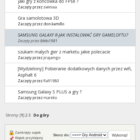
jaki gry z koncówka do FPse ?
Zaczęty przez
swiniaa
Gra samolotowa 3D
Zaczęty przez don.kamillo
SAMSUNG GALAXY R-JAK INSTALOWAĆ GRY GAMELOFTU?
Zaczęty przez
bleks1981
szukam malych gier z marketu jakie polecacie
Zaczęty przez
jirajamgo
[Wydzielony] Pobieranie dodatkowych danych przez wifi,
Asphalt 6
Zaczęty przez
Rafi1980
Samsung Galaxy S PLUS a gry ?
Zaczęty przez
mareko
Strony: [
1
]
2
3
Do góry
Zamknięty wątek
Skocz do:
Wątek przyklejony