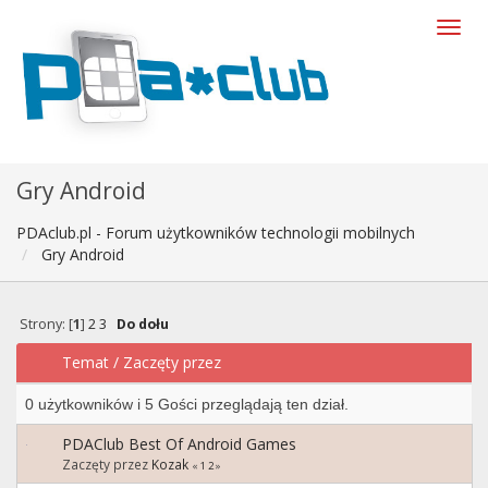
Gry Android
PDAclub.pl - Forum użytkowników technologii mobilnych
Gry Android
Strony: [
1
]
2
3
Do dołu
Temat
/
Zaczęty przez
0 użytkowników i 5 Gości przeglądają ten dział.
PDAClub Best Of Android Games
Zaczęty przez
Kozak
«
1
2
»