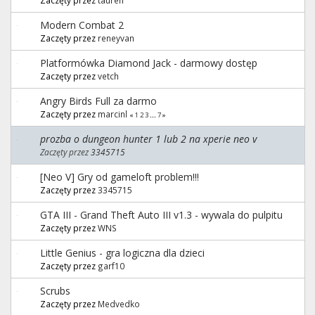
Modern Combat 2
Zaczęty przez
reneyvan
Platformówka Diamond Jack - darmowy dostęp
Zaczęty przez
vetch
Angry Birds Full za darmo
Zaczęty przez
marcinl
«
1
2
3
...
7
»
prozba o dungeon hunter 1 lub 2 na xperie neo v
Zaczęty przez
3345715
[Neo V] Gry od gameloft problem!!!
Zaczęty przez
3345715
GTA III - Grand Theft Auto III v1.3 - wywala do pulpitu
Zaczęty przez
WNS
Little Genius - gra logiczna dla dzieci
Zaczęty przez
garf10
Scrubs
Zaczęty przez
Medvedko