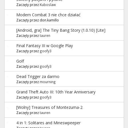
Zaczęty przez
Kuboslaw
Modern Combat 3 nie chce działać
Zaczęty przez don.kamillo
[Android, gra] The Tiny Bang Story (1.0.10) [Lite]
Zaczęty przez
tauren
Final Fantasy III w Google Play
Zaczęty przez
goofy3
Golf
Zaczęty przez
goofy3
Dead Trigger za darmo
Zaczęty przez
mourning
Grand Theft Auto III: 10th Year Anniversary
Zaczęty przez
goofy3
[Wolny] Treasures of Montezuma-2
Zaczęty przez
tauren
4 in 1: Solitares and Mineswpeeper
Zaczęty przez
tauren