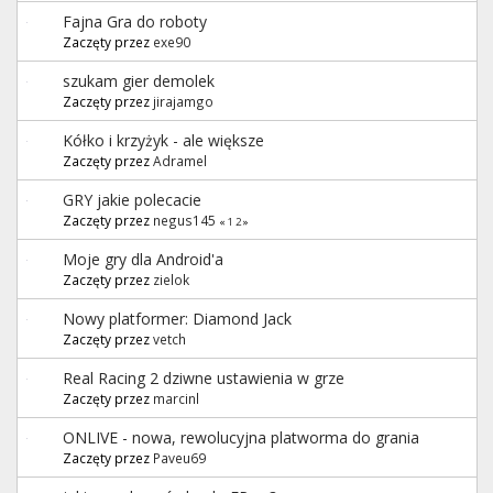
Fajna Gra do roboty
Zaczęty przez
exe90
szukam gier demolek
Zaczęty przez
jirajamgo
Kółko i krzyżyk - ale większe
Zaczęty przez
Adramel
GRY jakie polecacie
Zaczęty przez
negus145
«
1
2
»
Moje gry dla Android'a
Zaczęty przez
zielok
Nowy platformer: Diamond Jack
Zaczęty przez
vetch
Real Racing 2 dziwne ustawienia w grze
Zaczęty przez
marcinl
ONLIVE - nowa, rewolucyjna platworma do grania
Zaczęty przez
Paveu69