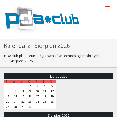
Kalendarz - Sierpień 2026
PDAclub.pl - Forum użytkowników technologii mobilnych
Sierpień 2026
Lipiec 2026
P
W
Ś
C
P
S
N
1
2
3
4
5
6
7
8
9
10
11
12
13
14
15
16
17
18
19
20
21
22
23
24
25
26
27
28
29
30
31
Sierpień 2026