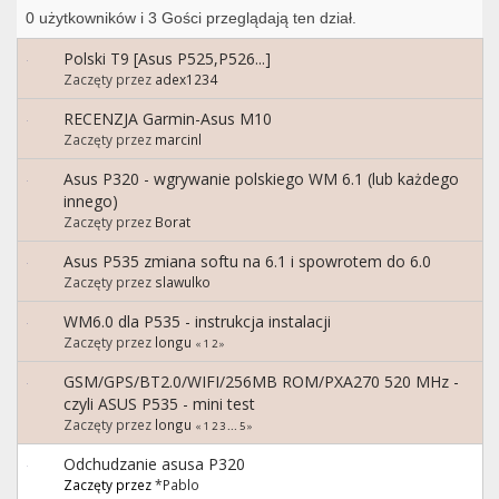
0 użytkowników i 3 Gości przeglądają ten dział.
Polski T9 [Asus P525,P526...]
Zaczęty przez
adex1234
RECENZJA Garmin-Asus M10
Zaczęty przez
marcinl
Asus P320 - wgrywanie polskiego WM 6.1 (lub każdego
innego)
Zaczęty przez
Borat
Asus P535 zmiana softu na 6.1 i spowrotem do 6.0
Zaczęty przez
slawulko
WM6.0 dla P535 - instrukcja instalacji
Zaczęty przez
longu
«
1
2
»
GSM/GPS/BT2.0/WIFI/256MB ROM/PXA270 520 MHz -
czyli ASUS P535 - mini test
Zaczęty przez
longu
«
1
2
3
...
5
»
Odchudzanie asusa P320
Zaczęty przez
*Pablo