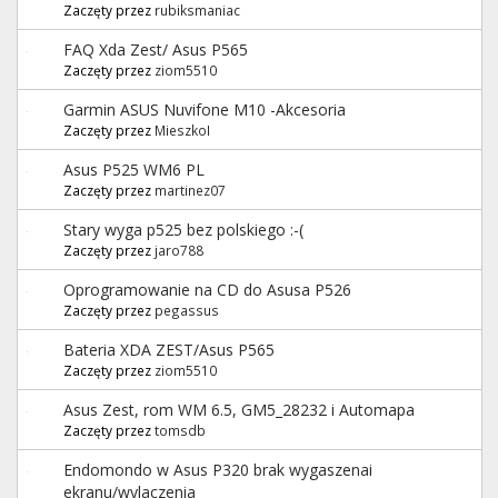
Zaczęty przez
rubiksmaniac
FAQ Xda Zest/ Asus P565
Zaczęty przez
ziom5510
Garmin ASUS Nuvifone M10 -Akcesoria
Zaczęty przez
MieszkoI
Asus P525 WM6 PL
Zaczęty przez
martinez07
Stary wyga p525 bez polskiego :-(
Zaczęty przez
jaro788
Oprogramowanie na CD do Asusa P526
Zaczęty przez
pegassus
Bateria XDA ZEST/Asus P565
Zaczęty przez
ziom5510
Asus Zest, rom WM 6.5, GM5_28232 i Automapa
Zaczęty przez
tomsdb
Endomondo w Asus P320 brak wygaszenai
ekranu/wylaczenia