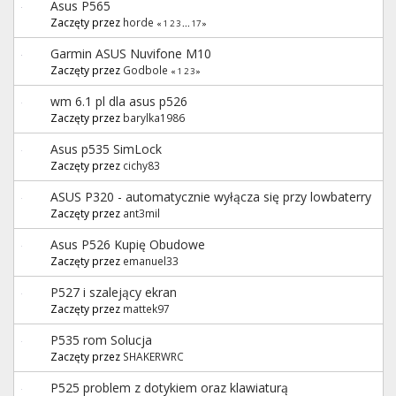
Asus P565
Zaczęty przez
horde
«
1
2
3
...
17
»
Garmin ASUS Nuvifone M10
Zaczęty przez
Godbole
«
1
2
3
»
wm 6.1 pl dla asus p526
Zaczęty przez
barylka1986
Asus p535 SimLock
Zaczęty przez
cichy83
ASUS P320 - automatycznie wyłącza się przy lowbaterry
Zaczęty przez
ant3mil
Asus P526 Kupię Obudowe
Zaczęty przez
emanuel33
P527 i szalejący ekran
Zaczęty przez
mattek97
P535 rom Solucja
Zaczęty przez
SHAKERWRC
P525 problem z dotykiem oraz klawiaturą