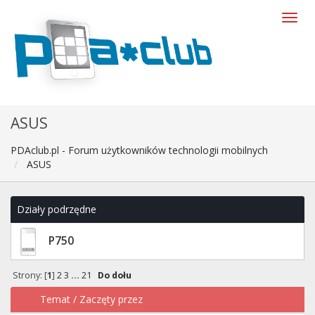
ASUS
PDAclub.pl - Forum użytkowników technologii mobilnych
ASUS
Działy podrzędne
P750
Strony: [
1
]
2
3
...
21
Do dołu
Temat
/
Zaczęty przez