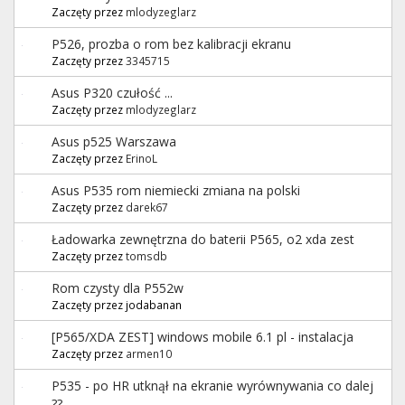
Zaczęty przez
mlodyzeglarz
P526, prozba o rom bez kalibracji ekranu
Zaczęty przez
3345715
Asus P320 czułość ...
Zaczęty przez
mlodyzeglarz
Asus p525 Warszawa
Zaczęty przez
ErinoL
Asus P535 rom niemiecki zmiana na polski
Zaczęty przez
darek67
Ładowarka zewnętrzna do baterii P565, o2 xda zest
Zaczęty przez
tomsdb
Rom czysty dla P552w
Zaczęty przez jodabanan
[P565/XDA ZEST] windows mobile 6.1 pl - instalacja
Zaczęty przez
armen10
P535 - po HR utknął na ekranie wyrównywania co dalej
??