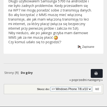
Długo użytkowałem Samsunga 5700 na androidzie i
nie było żadnych problemów. Kiedy przesiadłem się
na WP7 nie mogę poradzić sobie z transmisją danych.
Bo aby korzystać z MMS muszę mieć włączoną
transmisje, ale jak mam włączoną transmisję to leci
mi internet, za który płacę! (włącza się bezpieczny
internet przy pierwszej próbie i zalicza mi 5zł).
Niby niedużo, ale po jakiego grzyba mam darmowe
MMS jak za nie muszę płacić
Czy komuś udało się to pogodzić?
Zapisane
Strony: [
1
]
Do góry
« poprzedni
następny »
Skocz do: