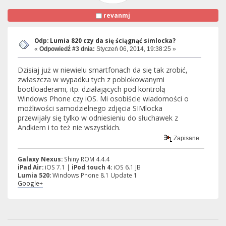
revanmj
Odp: Lumia 820 czy da się ściągnąć simlocka?
«
Odpowiedź #3 dnia:
Styczeń 06, 2014, 19:38:25 »
Dzisiaj już w niewielu smartfonach da się tak zrobić,
zwłaszcza w wypadku tych z poblokowanymi
bootloaderami, itp. działających pod kontrolą
Windows Phone czy iOS. Mi osobiście wiadomości o
możliwości samodzielnego zdjęcia SIMlocka
przewijały się tylko w odniesieniu do słuchawek z
Andkiem i to też nie wszystkich.
Zapisane
Galaxy Nexus:
Shiny ROM 4.4.4
iPad Air:
iOS 7.1 |
iPod touch 4:
iOS 6.1 JB
Lumia 520:
Windows Phone 8.1 Update 1
Google+