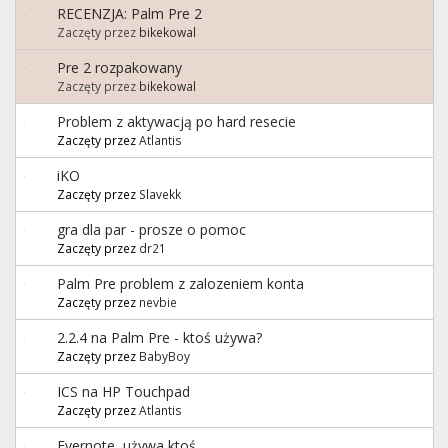
RECENZJA: Palm Pre 2
Zaczęty przez
bikekowal
Pre 2 rozpakowany
Zaczęty przez
bikekowal
Problem z aktywacją po hard resecie
Zaczęty przez
Atlantis
iKO
Zaczęty przez
Slavekk
gra dla par - prosze o pomoc
Zaczęty przez
dr21
Palm Pre problem z zalozeniem konta
Zaczęty przez
nevbie
2.2.4 na Palm Pre - ktoś używa?
Zaczęty przez
BabyBoy
ICS na HP Touchpad
Zaczęty przez
Atlantis
Evernote, używa ktoś