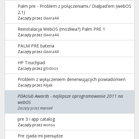
Palm pre - Problem z połączeniami./ Dialpad'em (webOS
2.1)
Zaczęty przez
davira44
Reinstalacja WebOS (mozliwa?) Palm PRE 1
Zaczęty przez
davira44
PALM PRE bateria
Zaczęty przez
davira44
HP Touchpad
Zaczęty przez
glodoss
Problem z wyłączeniem denerwujących powiadomień
Zaczęty przez
Akjak
PDAclub Awards - najlepsze oprogramowanie 2011 na
webOS
Zaczęty przez
marcinl
pre 3 i app catalog
Zaczęty przez
wonsu
Pre zjada mi pieniądze