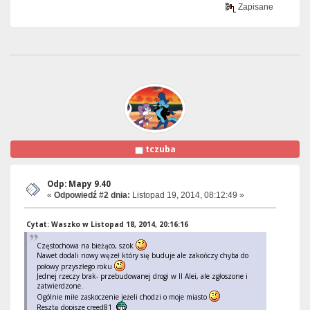
Zapisane
tczuba
Odp: Mapy 9.40
«
Odpowiedź #2 dnia:
Listopad 19, 2014, 08:12:49 »
Cytat: Waszko w Listopad 18, 2014, 20:16:16
Częstochowa na bieżąco, szok
Nawet dodali nowy węzeł który się buduje ale zakończy chyba do
połowy przyszłego roku
Jednej rzeczy brak- przebudowanej drogi w II Alei, ale zgłoszone i
zatwierdzone.
Ogólnie miłe zaskoczenie jeżeli chodzi o moje miasto
Resztę dopisze creed81