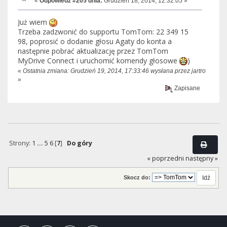
«
Odpowiedź #205 dnia:
Grudzień 18, 2014, 12:32:05 »
Już wiem
Trzeba zadzwonić do supportu TomTom: 22 349 15
98, poprosić o dodanie głosu Agaty do konta a
następnie pobrać aktualizację przez TomTom
MyDrive Connect i uruchomić komendy głosowe
)
«
Ostatnia zmiana: Grudzień 19, 2014, 17:33:46 wysłana przez jartro
»
Zapisane
Strony:
1
...
5
6
[
7
]
Do góry
« poprzedni
następny »
Skocz do: