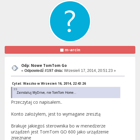
m-arcin
Odp: Nowe TomTom Go
«
Odpowiedź #197 dnia:
Wrzesień 17, 2014, 20:51:23 »
Cytat: Waszko w Wrzesień 16, 2014, 22:43:26
Zainstaluj MyDrive, nie TomTom Home...
Przeczytaj co napisałem..
Konto założyłem, jest to wymagane zresztą
Brakuje jakiegoś sterownika bo w menedżerze
urządzeń jest TomTom GO 600 jako urządzenie
znieznane