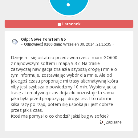
Larsenek
Odp: Nowe TomTom Go
«
Odpowiedź #200 dnia:
Wrzesień 30, 2014, 21:15:35 »
Dzieje mi się ostatnio przedziwna rzecz: mam GO600
z najnowszym softem i mapą 9.37. Na trasie
zazwyczaj nawigacja znalazła szybszą drogę i mnie o
tym informuje, zostawiając wybór dla mnie. Ale od
jakiegoś czasu proponuje mi trasy alternatywną która
niby jest szybsza o powiedzmy 10 min. Wybierając tą
trasę alternatywną czas dojazdu pozostaje ta sama
jaka była przed propozycją i droga też. I to robi mi
kilka razy po rząd, potem się uspokaja i jest dobrze
przez jakiś czas.
Ktoś ma pomysł o co chodzi? Jakiś bug w sofcie?
Zapisane