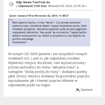
Odp: Nowe TomTom Go
«
Odpowiedź #190 dnia:
Wrzesień 04, 2014, 22:45:16 »
Cytat: tomasz119 w Wrzesień 02, 2014, 11:48:57
Mam pytanie troszkę z innej "beczki". Czy istnieje możliwość
wybrania trasy i określenie dwóch i więcej miejscowości przez, które
chciałbym przejechać. Aktualnie wybieram jazdę do poszczególnych
miejscowości oddzielnie. Taka jazda "po sznureczku" byłaby bardzo
dobrym rozwiązaniem np. określi w przybliżeniu czas dojazdu do
punktu końcowego.
Pozdrawiam !
W nowym GO 5000 (pewnie i we wszystkich nowych
modelach GO...) jest to jak najbardziej możliwe.
Wybierasz miejsce docelowe, navi wyznacza trasę i
później wchodzisz do menu "aktualna trasa" a
następnie "dodaj postój do trasy" i dodajesz punkty
jakie chcesz. Możesz dodawać bezpośrednio poprzez
wyszukiwanie jak i również poprzez klikanie w
odpowiedni punkt na mapie.
Zapisane