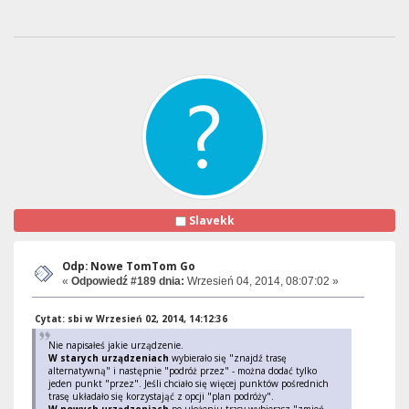
Slavekk
Odp: Nowe TomTom Go
«
Odpowiedź #189 dnia:
Wrzesień 04, 2014, 08:07:02 »
Cytat: sbi w Wrzesień 02, 2014, 14:12:36
Nie napisałeś jakie urządzenie.
W starych urządzeniach
wybierało się "znajdź trasę
alternatywną" i następnie "podróż przez" - można dodać tylko
jeden punkt "przez". Jeśli chciało się więcej punktów pośrednich
trasę układało się korzystająć z opcji "plan podróży".