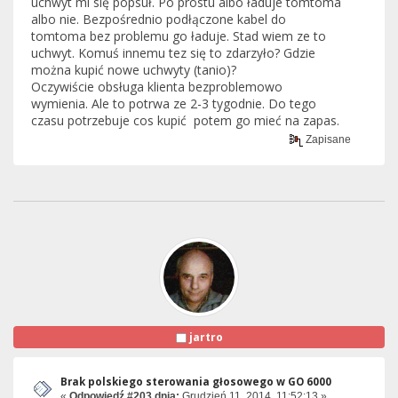
uchwyt mi się popsuł. Po prostu albo ładuje tomtoma
albo nie. Bezpośrednio podłączone kabel do
tomtoma bez problemu go ładuje. Stad wiem ze to
uchwyt. Komuś innemu tez się to zdarzyło? Gdzie
można kupić nowe uchwyty (tanio)?
Oczywiście obsługa klienta bezproblemowo
wymienia. Ale to potrwa ze 2-3 tygodnie. Do tego
czasu potrzebuje cos kupić potem go mieć na zapas.
Zapisane
jartro
Brak polskiego sterowania głosowego w GO 6000
«
Odpowiedź #203 dnia:
Grudzień 11, 2014, 11:52:13 »