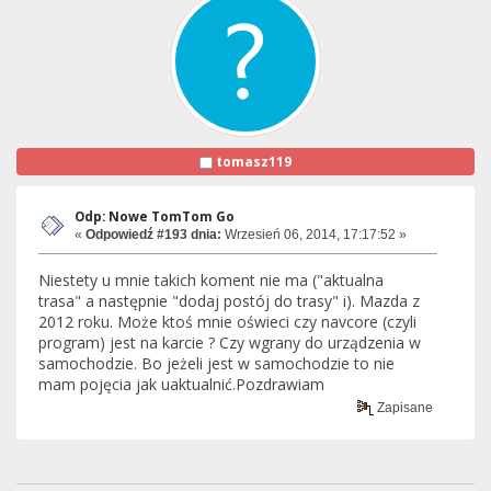
tomasz119
Odp: Nowe TomTom Go
«
Odpowiedź #193 dnia:
Wrzesień 06, 2014, 17:17:52 »
Niestety u mnie takich koment nie ma ("aktualna
trasa" a następnie "dodaj postój do trasy" i). Mazda z
2012 roku. Może ktoś mnie oświeci czy navcore (czyli
program) jest na karcie ? Czy wgrany do urządzenia w
samochodzie. Bo jeżeli jest w samochodzie to nie
mam pojęcia jak uaktualnić.Pozdrawiam
Zapisane