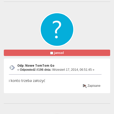
jansol
Odp: Nowe TomTom Go
«
Odpowiedź #196 dnia:
Wrzesień 17, 2014, 06:51:45 »
i konto trzeba założyć
Zapisane