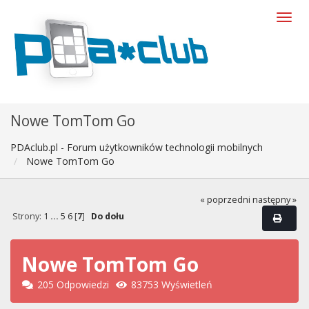
Nowe TomTom Go
PDAclub.pl - Forum użytkowników technologii mobilnych
Nowe TomTom Go
« poprzedni
następny »
Strony:
1
...
5
6
[
7
]
Do dołu
Nowe TomTom Go
205 Odpowiedzi
83753 Wyświetleń