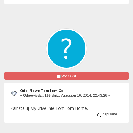
Waszko
Odp: Nowe TomTom Go
«
Odpowiedź #195 dnia:
Wrzesień 16, 2014, 22:43:26 »
Zainstaluj MyDrive, nie TomTom Home...
Zapisane