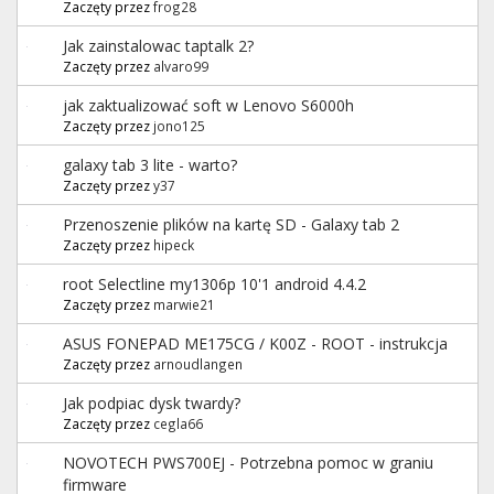
Zaczęty przez
frog28
Jak zainstalowac taptalk 2?
Zaczęty przez
alvaro99
jak zaktualizować soft w Lenovo S6000h
Zaczęty przez
jono125
galaxy tab 3 lite - warto?
Zaczęty przez
y37
Przenoszenie plików na kartę SD - Galaxy tab 2
Zaczęty przez
hipeck
root Selectline my1306p 10'1 android 4.4.2
Zaczęty przez
marwie21
ASUS FONEPAD ME175CG / K00Z - ROOT - instrukcja
Zaczęty przez
arnoudlangen
Jak podpiac dysk twardy?
Zaczęty przez
cegla66
NOVOTECH PWS700EJ - Potrzebna pomoc w graniu
firmware