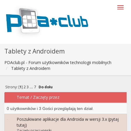
Tablety z Androidem
PDAclub.pl - Forum użytkowników technologii mobilnych
Tablety z Androidem
Strony: [
1
]
2
3
...
7
Do dołu
Temat
/
Zaczęty przez
0 użytkowników i 3 Gości przeglądają ten dział.
Poszukiwane aplikacje dla Androida w wersji 3.x (pytaj
tutaj)
Zaczęty przez
vonski