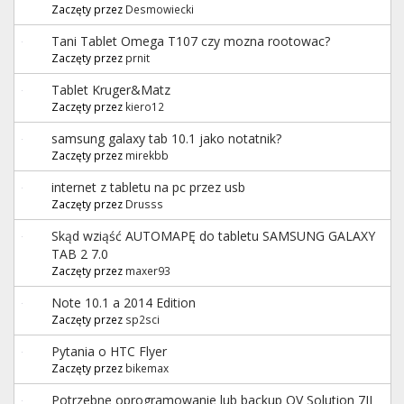
Zaczęty przez
Desmowiecki
Tani Tablet Omega T107 czy mozna rootowac?
Zaczęty przez
prnit
Tablet Kruger&Matz
Zaczęty przez
kiero12
samsung galaxy tab 10.1 jako notatnik?
Zaczęty przez
mirekbb
internet z tabletu na pc przez usb
Zaczęty przez
Drusss
Skąd wziąść AUTOMAPĘ do tabletu SAMSUNG GALAXY
TAB 2 7.0
Zaczęty przez
maxer93
Note 10.1 a 2014 Edition
Zaczęty przez
sp2sci
Pytania o HTC Flyer
Zaczęty przez
bikemax
Potrzebne oprogramowanie lub backup OV Solution 7II