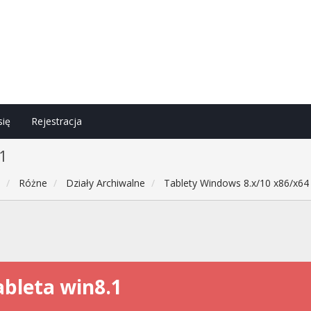
się
Rejestracja
1
h
Różne
Działy Archiwalne
Tablety Windows 8.x/10 x86/x64
ableta win8.1