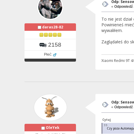
Odp: Sensow
«
Odpowiedź 
To nie jest dzia
Powinieneś mieć 
daras28-82
wywaliłem.
Zaglądałeś do sk
2158
Płeć:
Xiaomi Redmi 9T 4/
Odp: Sensow
«
Odpowiedź 
Cytuj
OleYek
Czy poza Automapą