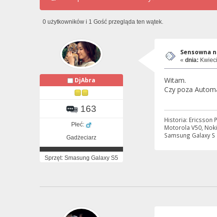
0 użytkowników i 1 Gość przegląda ten wątek.
Sensowna na
«
dnia:
Kwieci
Witam.
DjAbra
Czy poza Automa
163
Historia: Ericsson
Płeć:
Motorola V50, Noki
Samsung Galaxy S P
Gadżeciarz
Sprzęt: Smasung Galaxy S5