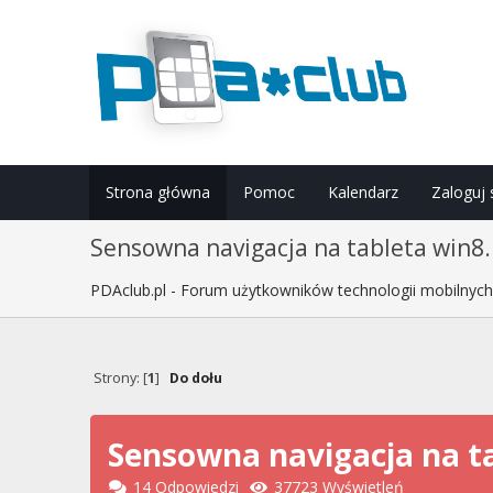
Strona główna
Pomoc
Kalendarz
Zaloguj 
Sensowna navigacja na tableta win8.
PDAclub.pl - Forum użytkowników technologii mobilnyc
Strony: [
1
]
Do dołu
Sensowna navigacja na t
14 Odpowiedzi
37723 Wyświetleń