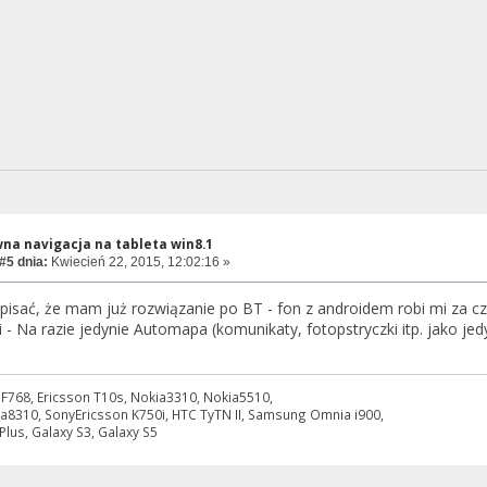
na navigacja na tableta win8.1
#5 dnia:
Kwiecień 22, 2015, 12:02:16 »
isać, że mam już rozwiązanie po BT - fon z androidem robi mi za c
 - Na razie jedynie Automapa (komunikaty, fotopstryczki itp. jako je
 PF768, Ericsson T10s, Nokia3310, Nokia5510,
a8310, SonyEricsson K750i, HTC TyTN II, Samsung Omnia i900,
lus, Galaxy S3, Galaxy S5