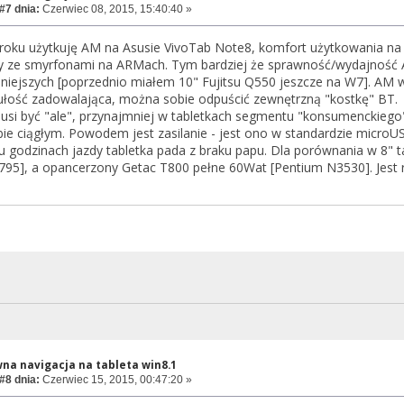
#7 dnia:
Czerwiec 08, 2015, 15:40:40 »
 roku użytkuję AM na Asusie VivoTab Note8, komfort użytkowania na
 ze smyrfonami na ARMach. Tym bardziej że sprawność/wydajność A
iejszych [poprzednio miałem 10" Fujitsu Q550 jeszcze na W7]. AM 
zułość zadowalająca, można sobie odpuścić zewnętrzną "kostkę" BT.
musi być "ale", przynajmniej w tabletkach segmentu "konsumenckieg
ybie ciągłym. Powodem jest zasilanie - jest ono w standardzie microU
ku godzinach jazdy tabletka pada z braku papu. Dla porównania w 8" tab
95], a opancerzony Getac T800 pełne 60Wat [Pentium N3530]. Jest r
na navigacja na tableta win8.1
#8 dnia:
Czerwiec 15, 2015, 00:47:20 »