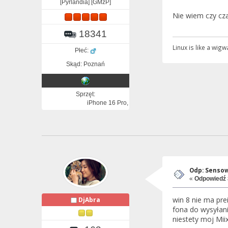
[Pyrlandia] [GMzP]
Nie wiem czy cz
18341
Linux is like a wi
Płeć:
Skąd: Poznań
Sprzęt:
iPhone 16 Pro, iPad Pro, Apple Watch
Odp: Sensow
«
Odpowiedź 
win 8 nie ma pre
DjAbra
fona do wysyłani
niestety moj Mi