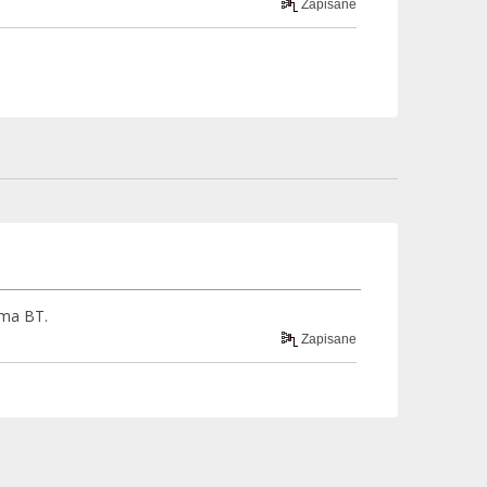
Zapisane
 ma BT.
Zapisane