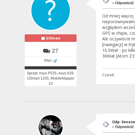
«
Odpowiedź 
Od mniej więcej
nieporównywalny
względem wcześn
GPS w chipie, c
GISman
Ale oczywiście 
[nawigacji] w tr
10.5Wat - po kil
27
36Wat [Atom Z37
Płeć:
Sprzęt: Asus P535, Asus 639,
CzareK
GSmart 1205, MobileMapper
10
Odp: Sensow
«
Odpowiedź 