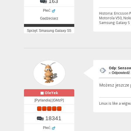
163
Płeć:
Historia: Ericsson
Motorola V50, Noki
Gadżeciarz
Samsung Galaxy S P
Sprzęt: Smasung Galaxy S5
Odp: Sensow
«
Odpowiedź 
Możesz jeszcze p
OleYek
[Pyrlandia] [GMzP]
Linux is like a wi
18341
Płeć: