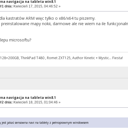
na navigacja na tableta win8.1
#1 dnia:
Kwiecień 17, 2015, 04:46:52 »
ł dla kastratów ARM więc tylko o x86/x64 tu piszemy.
preinstalowane mapy nokii, darmowe ale nie wiem na ile funkcjonaln
lepu microsoftu?
128+200GB, ThinkPad T480 , Romet ZXT125, Author Kinetic + Mystic... Fiesta!
na navigacja na tableta win8.1
#2 dnia:
Kwiecień 18, 2015, 01:04:46 »
 jest jakaś sensowna navi na tablety z pełnoprawnym windowsem