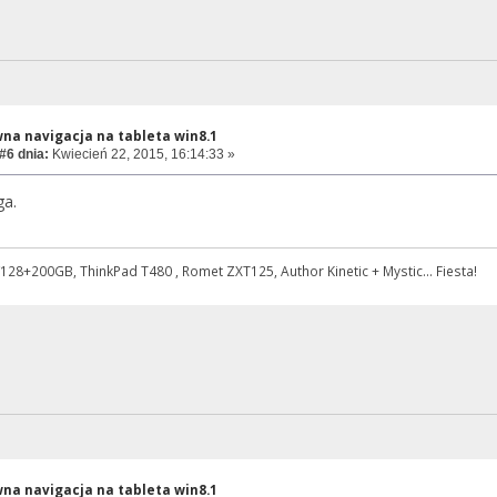
na navigacja na tableta win8.1
#6 dnia:
Kwiecień 22, 2015, 16:14:33 »
ga.
128+200GB, ThinkPad T480 , Romet ZXT125, Author Kinetic + Mystic... Fiesta!
na navigacja na tableta win8.1