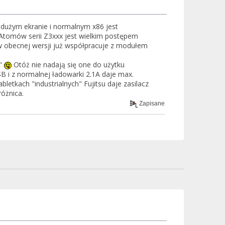
 dużym ekranie i normalnym x86 jest
tomów serii Z3xxx jest wielkim postępem
w obecnej wersji już współpracuje z modułem
o"
Otóż nie nadają się one do użytku
SB i z normalnej ładowarki 2.1A daje max.
letkach "industrialnych" Fujitsu daje zasilacz
óżnica.
Zapisane