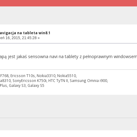
vigacja na tableta win8.1
eń 16, 2015, 21:45:28 »
pą jest jakaś sensowna navi na tablety z pełnoprawnym windowsem (
 PF768, Ericsson T10s, Nokia3310, Nokia5510,
a8310, SonyEricsson K750i, HTC TyTN II, Samsung Omnia i900,
lus, Galaxy S3, Galaxy S5