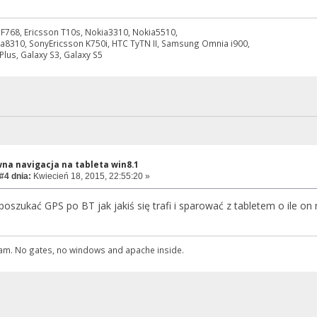
 PF768, Ericsson T10s, Nokia3310, Nokia5510,
a8310, SonyEricsson K750i, HTC TyTN II, Samsung Omnia i900,
lus, Galaxy S3, Galaxy S5
na navigacja na tableta win8.1
#4 dnia:
Kwiecień 18, 2015, 22:55:20 »
oszukać GPS po BT jak jakiś się trafi i sparować z tabletem o ile on
gwam. No gates, no windows and apache inside.