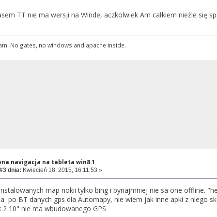
asem TT nie ma wersji na Winde, aczkolwiek Am całkiem nieźle się s
gwam. No gates, no windows and apache inside.
na navigacja na tableta win8.1
#3 dnia:
Kwiecień 18, 2015, 16:11:53 »
instalowanych map nokii tylko bing i bynajmniej nie sa one offline. "
a po BT danych gps dla Automapy, nie wiem jak inne apki z niego sk
ix 2 10" nie ma wbudowanego GPS