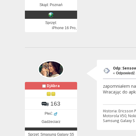
Skąd: Poznań
Sprzęt:
iPhone 16 Pro, iPad Pro, Apple Watch
Odp: Sensow
«
Odpowiedź 
zapomniałem nap
DjAbra
Wracając do apki
163
Historia: Ericsson
Płeć:
Motorola V50, Noki
Samsung Galaxy S P
Gadżeciarz
Sprzęt: Smasung Galaxy S5