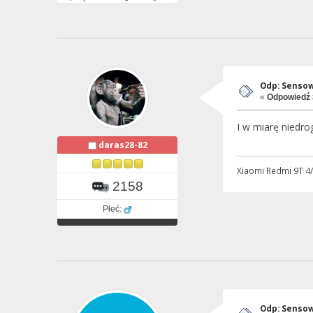
Odp: Sensow
«
Odpowiedź 
I w miarę niedro
daras28-82
Xiaomi Redmi 9T 4/
2158
Płeć:
Odp: Sensow