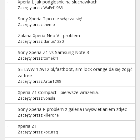
Xperia L jak podglosnic na sluchawkach
Zaczęty przez
WaFel1985
Sony Xperia Tipo nie włącza się!
Zaczęty przez
themo
Zalana Xperia Neo V - problem
Zaczęty przez
darius1230
Sony Xperia Z1 vs Samsung Note 3
Zaczęty przez
tomekr1
SE LWW 12w12 bl,fastboot, sim lock orange da się zdjąć
za free
Zaczęty przez
Artur1298
Xperia Z1 Compact - pierwsze wrażenia.
Zaczęty przez
vonski
Sony Xperia P problem z galeria i wyswietlaniem zdjec
Zaczęty przez
killerone
Xperia Z1
Zaczęty przez
kocureq