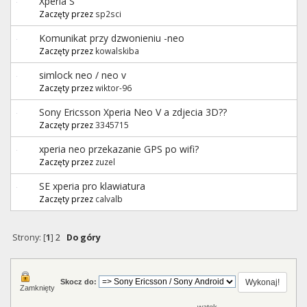
Xperia S
Zaczęty przez
sp2sci
Komunikat przy dzwonieniu -neo
Zaczęty przez
kowalskiba
simlock neo / neo v
Zaczęty przez
wiktor-96
Sony Ericsson Xperia Neo V a zdjecia 3D??
Zaczęty przez
3345715
xperia neo przekazanie GPS po wifi?
Zaczęty przez
zuzel
SE xperia pro klawiatura
Zaczęty przez
calvalb
Strony: [
1
]
2
Do góry
Skocz do:
Zamknięty
wątek