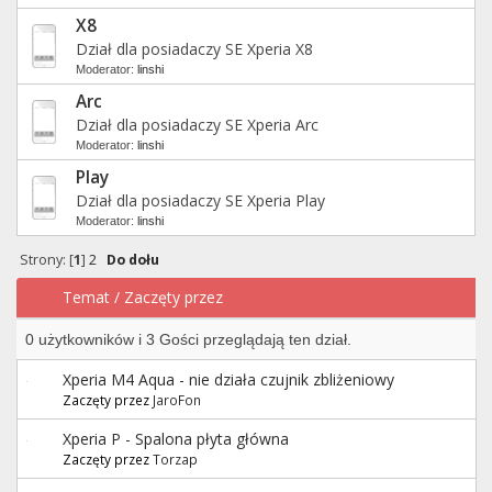
X8
Dział dla posiadaczy SE Xperia X8
Moderator:
linshi
Arc
Dział dla posiadaczy SE Xperia Arc
Moderator:
linshi
Play
Dział dla posiadaczy SE Xperia Play
Moderator:
linshi
Strony: [
1
]
2
Do dołu
Temat
/
Zaczęty przez
0 użytkowników i 3 Gości przeglądają ten dział.
Xperia M4 Aqua - nie działa czujnik zbliżeniowy
Zaczęty przez
JaroFon
Xperia P - Spalona płyta główna
Zaczęty przez
Torzap