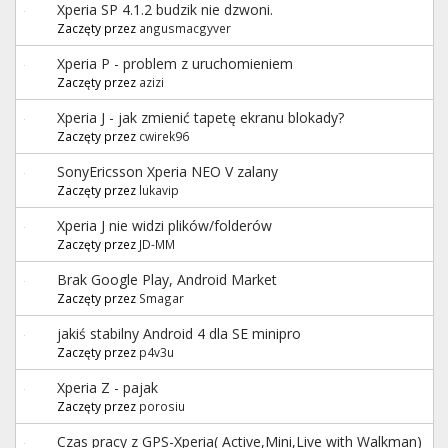
Xperia SP 4.1.2 budzik nie dzwoni.
Zaczęty przez
angusmacgyver
Xperia P - problem z uruchomieniem
Zaczęty przez
azizi
Xperia J - jak zmienić tapetę ekranu blokady?
Zaczęty przez
cwirek96
SonyEricsson Xperia NEO V zalany
Zaczęty przez
lukavip
Xperia J nie widzi plików/folderów
Zaczęty przez
JD-MM
Brak Google Play, Android Market
Zaczęty przez
Smagar
jakiś stabilny Android 4 dla SE minipro
Zaczęty przez
p4v3u
Xperia Z - pajak
Zaczęty przez
porosiu
Czas pracy z GPS-Xperia( Active,Mini,Live with Walkman)