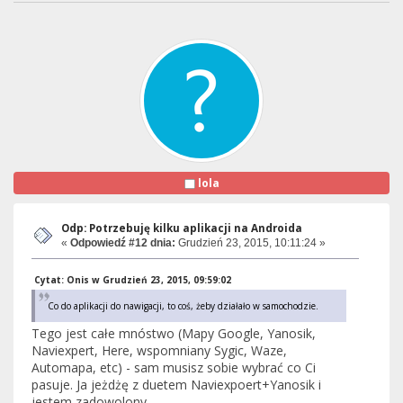
lola
Odp: Potrzebuję kilku aplikacji na Androida
«
Odpowiedź #12 dnia:
Grudzień 23, 2015, 10:11:24 »
Cytat: Onis w Grudzień 23, 2015, 09:59:02
Co do aplikacji do nawigacji, to coś, żeby działało w samochodzie.
Tego jest całe mnóstwo (Mapy Google, Yanosik,
Naviexpert, Here, wspomniany Sygic, Waze,
Automapa, etc) - sam musisz sobie wybrać co Ci
pasuje. Ja jeżdżę z duetem Naviexpoert+Yanosik i
jestem zadowolony.