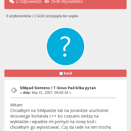
2 Odpowiedzi
3548 Wyświetleń
0 użytkowników i 1 Gość przegląda ten wątek.
haid
SIMpad Siemens / T-Sinus Pad kilka pytań
«
dnia:
Maj 31, 2007, 09:00:34 »
Witam
Chciałbym na SIMpadzie lub na Jorandzie uruchomić
dosowego borlanda c++ bo czasami siedzę na
wykładzie i wpadnie mi pomysł na nowy kod i
chciałbym go wytestować. Czy da rade na nim trochę