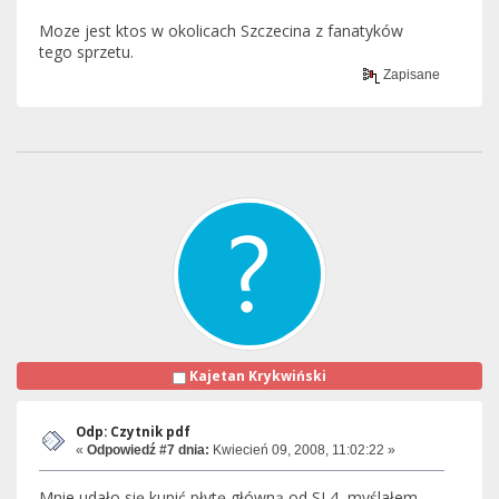
Moze jest ktos w okolicach Szczecina z fanatyków
tego sprzetu.
Zapisane
Kajetan Krykwiński
Odp: Czytnik pdf
«
Odpowiedź #7 dnia:
Kwiecień 09, 2008, 11:02:22 »
Mnie udało się kupić płytę główną od SL4, myślałem