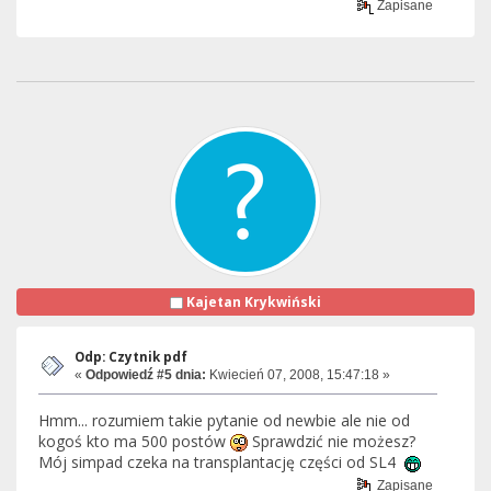
Zapisane
Kajetan Krykwiński
Odp: Czytnik pdf
«
Odpowiedź #5 dnia:
Kwiecień 07, 2008, 15:47:18 »
Hmm... rozumiem takie pytanie od newbie ale nie od
kogoś kto ma 500 postów
Sprawdzić nie możesz?
Mój simpad czeka na transplantację części od SL4
Zapisane