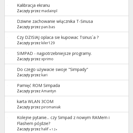
Kalibracja ekranu
Zaczęty przez
madainpl
Dziwne zachowanie włącznika T-Sinusa
Zaczęty przez
pan.bas
Czy DZISIAJ oplaca sie kupowac Tsinus`a ?
Zaczęty przez
kiler129
SIMPAD - najpotrzebniejsze programy.
Zaczęty przez
xprimo
Do czego używacie swoje "Simpady"
Zaczęty przez
kari
Pamięć ROM Simpada
Zaczęty przez
Amantyn
karta WLAN 3COM
Zaczęty przez
piromaniak
Kolejne pytanie... czy Simpad z nowym RAMem i
Flashem pójdzie?
Zaczęty przez
halif
«
1
2
»