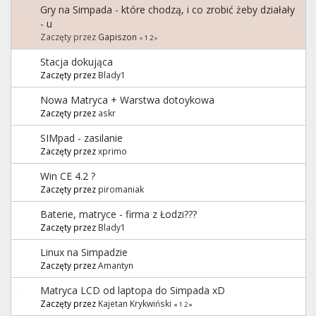
Gry na Simpada - które chodzą, i co zrobić żeby działały
- u
Zaczęty przez
Gapiszon
«
1
2
»
Stacja dokująca
Zaczęty przez
Blady1
Nowa Matryca + Warstwa dotoykowa
Zaczęty przez
askr
SIMpad - zasilanie
Zaczęty przez
xprimo
Win CE 4.2 ?
Zaczęty przez
piromaniak
Baterie, matryce - firma z Łodzi???
Zaczęty przez
Blady1
Linux na Simpadzie
Zaczęty przez
Amantyn
Matryca LCD od laptopa do Simpada xD
Zaczęty przez
Kajetan Krykwiński
«
1
2
»