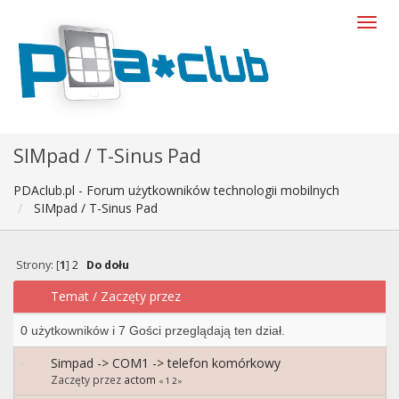
SIMpad / T-Sinus Pad
PDAclub.pl - Forum użytkowników technologii mobilnych
SIMpad / T-Sinus Pad
Strony: [
1
]
2
Do dołu
Temat
/
Zaczęty przez
0 użytkowników i 7 Gości przeglądają ten dział.
Simpad -> COM1 -> telefon komórkowy
Zaczęty przez
actom
«
1
2
»