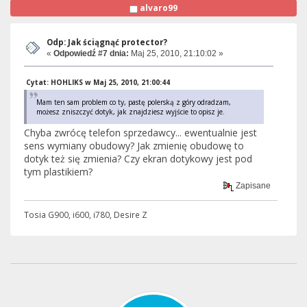
alvaro99
Odp: Jak ściągnąć protector?
«
Odpowiedź #7 dnia:
Maj 25, 2010, 21:10:02 »
Cytat: HOHLIKS w Maj 25, 2010, 21:00:44
Mam ten sam problem co ty, pastę polerską z góry odradzam,
możesz zniszczyć dotyk, jak znajdziesz wyjście to opisz je.
Chyba zwrócę telefon sprzedawcy... ewentualnie jest
sens wymiany obudowy? Jak zmienię obudowę to
dotyk też się zmienia? Czy ekran dotykowy jest pod
tym plastikiem?
Zapisane
Tosia G900, i600, i780, Desire Z