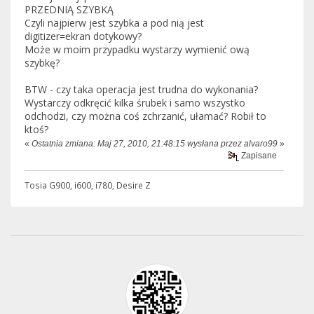
PRZEDNIĄ SZYBKĄ
Czyli najpierw jest szybka a pod nią jest
digitizer=ekran dotykowy?
Może w moim przypadku wystarzy wymienić ową
szybkę?
BTW - czy taka operacja jest trudna do wykonania?
Wystarczy odkręcić kilka śrubek i samo wszystko
odchodzi, czy można coś zchrzanić, ułamać? Robił to
ktoś?
«
Ostatnia zmiana: Maj 27, 2010, 21:48:15 wysłana przez alvaro99
»
Zapisane
Tosia G900, i600, i780, Desire Z