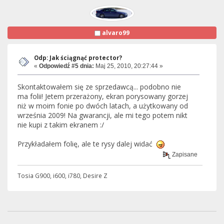
alvaro99
Odp: Jak ściągnąć protector?
«
Odpowiedź #5 dnia:
Maj 25, 2010, 20:27:44 »
Skontaktowałem się ze sprzedawcą... podobno nie
ma folii! Jetem przerażony, ekran porysowany gorzej
niż w moim fonie po dwóch latach, a użytkowany od
września 2009! Na gwarancji, ale mi tego potem nikt
nie kupi z takim ekranem :/
Przykładałem folię, ale te rysy dalej widać
Zapisane
Tosia G900, i600, i780, Desire Z