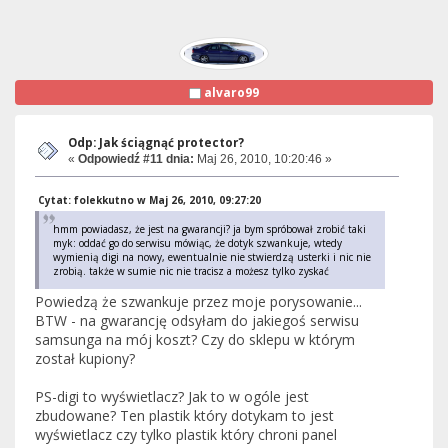
alvaro99
Odp: Jak ściągnąć protector?
«
Odpowiedź #11 dnia:
Maj 26, 2010, 10:20:46 »
Cytat: folekkutno w Maj 26, 2010, 09:27:20
hmm powiadasz, że jest na gwarancji? ja bym spróbował zrobić taki
myk: oddać go do serwisu mówiąc, że dotyk szwankuje, wtedy
wymienią digi na nowy, ewentualnie nie stwierdzą usterki i nic nie
zrobią. także w sumie nic nie tracisz a możesz tylko zyskać
Powiedzą że szwankuje przez moje porysowanie...
BTW - na gwarancję odsyłam do jakiegoś serwisu
samsunga na mój koszt? Czy do sklepu w którym
został kupiony?
PS-digi to wyświetlacz? Jak to w ogóle jest
zbudowane? Ten plastik który dotykam to jest
wyświetlacz czy tylko plastik który chroni panel