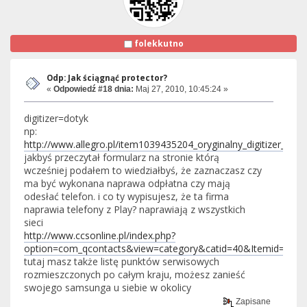
folekkutno
Odp: Jak ściągnąć protector?
«
Odpowiedź #18 dnia:
Maj 27, 2010, 10:45:24 »
digitizer=dotyk
np:
http://www.allegro.pl/item1039435204_oryginalny_digitizer_sa
jakbyś przeczytał formularz na stronie którą
wcześniej podałem to wiedziałbyś, że zaznaczasz czy
ma być wykonana naprawa odpłatna czy mają
odesłać telefon. i co ty wypisujesz, że ta firma
naprawia telefony z Play? naprawiają z wszystkich
sieci
http://www.ccsonline.pl/index.php?
option=com_qcontacts&view=category&catid=40&Itemid=63
tutaj masz także listę punktów serwisowych
rozmieszczonych po całym kraju, możesz zanieść
swojego samsunga u siebie w okolicy
Zapisane