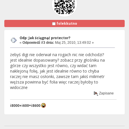
folekkutno
Odp: Jak ściągnąć protector?
«
Odpowiedź #3 dnia:
Maj 25, 2010, 13:49:02 »
żebyś digi nie oderwał na rogach nic nie odchodzi?
jest idealnie dopasowany? zobacz przy głośniku na
górze czy wszystko jest równo, czy widać tam
naklejoną folię, jak jest idealnie równo to chyba
raczej nie masz osłonki, zawsze tam jakiś milimetr
węższa powinna być folia więc raczej byłoby to
widoczne
Zapisane
i8000+i600=i8600