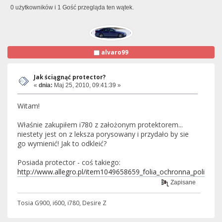
0 użytkowników i 1 Gość przegląda ten wątek.
alvaro99
Jak ściągnąć protector?
«
dnia:
Maj 25, 2010, 09:41:39 »
Witam!
Właśnie zakupiłem i780 z założonym protektorem...
niestety jest on z leksza porysowany i przydało by sie
go wymienić! Jak to odkleić?
Posiada protector - coś takiego:
http://www.allegro.pl/item1049658659_folia_ochronna_poliweg
Zapisane
Tosia G900, i600, i780, Desire Z