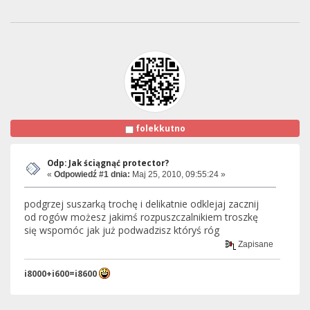
folekkutno
Odp: Jak ściągnąć protector?
«
Odpowiedź #1 dnia:
Maj 25, 2010, 09:55:24 »
podgrzej suszarką trochę i delikatnie odklejaj zacznij
od rogów możesz jakimś rozpuszczalnikiem troszkę
się wspomóc jak już podwadzisz któryś róg
Zapisane
i8000+i600=i8600