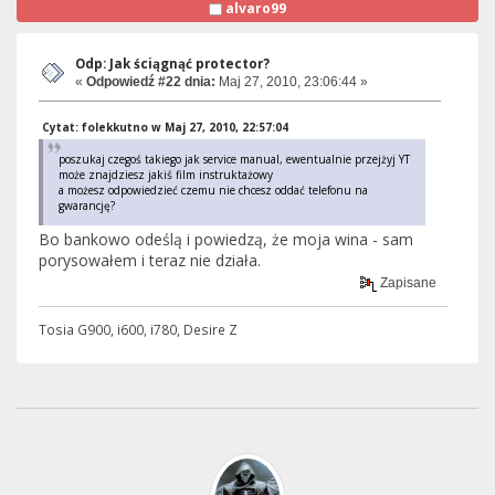
alvaro99
Odp: Jak ściągnąć protector?
«
Odpowiedź #22 dnia:
Maj 27, 2010, 23:06:44 »
Cytat: folekkutno w Maj 27, 2010, 22:57:04
poszukaj czegoś takiego jak service manual, ewentualnie przejżyj YT
może znajdziesz jakiś film instruktażowy
a możesz odpowiedzieć czemu nie chcesz oddać telefonu na
gwarancję?
Bo bankowo odeślą i powiedzą, że moja wina - sam
porysowałem i teraz nie działa.
Zapisane
Tosia G900, i600, i780, Desire Z