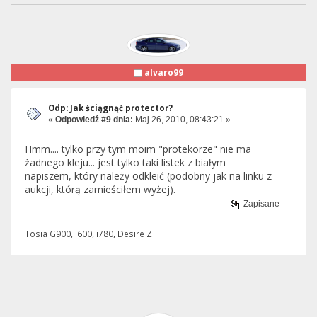
alvaro99
Odp: Jak ściągnąć protector?
«
Odpowiedź #9 dnia:
Maj 26, 2010, 08:43:21 »
Hmm.... tylko przy tym moim "protekorze" nie ma
żadnego kleju... jest tylko taki listek z białym
napiszem, który należy odkleić (podobny jak na linku z
aukcji, którą zamieściłem wyżej).
Zapisane
Tosia G900, i600, i780, Desire Z