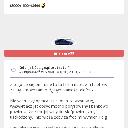
i8000+i600=i8600
alvaro99
Odp: Jak ściągnąć protector?
«
Odpowiedź #15 dnia:
Maj 26, 2010, 23:33:16 »
Z tego co się orientuję to ta firma naprawia telefony
z Play... może tam mógłbym zanieść telefon?
Nie wiem czy opłaca się skórka za wyprawkę,
wyświetlacz jet dosyć mocno porysowany i bankowo
powiedzą że z mojej winy dotyk "powieedzmy"
uszkodzony... nie wieżę żeby za free mi wymienili digi.
Pod jaką nazwą szukać tego digi do i780 na allegro?