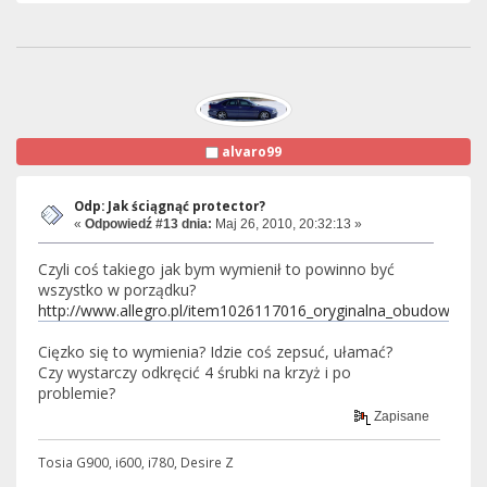
alvaro99
Odp: Jak ściągnąć protector?
«
Odpowiedź #13 dnia:
Maj 26, 2010, 20:32:13 »
Czyli coś takiego jak bym wymienił to powinno być
wszystko w porządku?
http://www.allegro.pl/item1026117016_oryginalna_obudowa_do
Cięzko się to wymienia? Idzie coś zepsuć, ułamać?
Czy wystarczy odkręcić 4 śrubki na krzyż i po
problemie?
Zapisane
Tosia G900, i600, i780, Desire Z