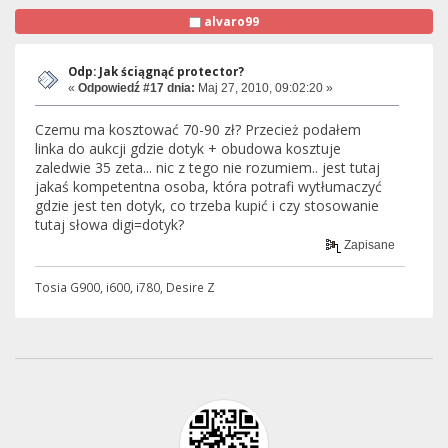
alvaro99
Odp: Jak ściągnąć protector?
«
Odpowiedź #17 dnia:
Maj 27, 2010, 09:02:20 »
Czemu ma kosztować 70-90 zł? Przecież podałem
linka do aukcji gdzie dotyk + obudowa kosztuje
zaledwie 35 zeta... nic z tego nie rozumiem.. jest tutaj
jakaś kompetentna osoba, która potrafi wytłumaczyć
gdzie jest ten dotyk, co trzeba kupić i czy stosowanie
tutaj słowa digi=dotyk?
Zapisane
Tosia G900, i600, i780, Desire Z