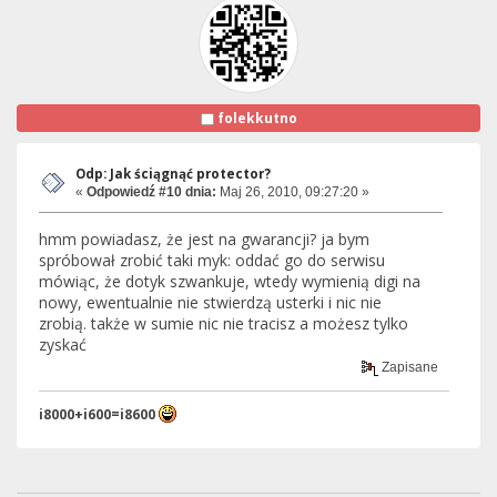
folekkutno
Odp: Jak ściągnąć protector?
«
Odpowiedź #10 dnia:
Maj 26, 2010, 09:27:20 »
hmm powiadasz, że jest na gwarancji? ja bym
spróbował zrobić taki myk: oddać go do serwisu
mówiąc, że dotyk szwankuje, wtedy wymienią digi na
nowy, ewentualnie nie stwierdzą usterki i nic nie
zrobią. także w sumie nic nie tracisz a możesz tylko
zyskać
Zapisane
i8000+i600=i8600