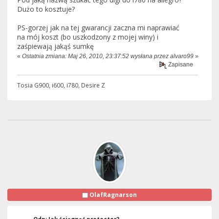
Dużo to kosztuje?
PS-gorzej jak na tej gwarancji zaczna mi naprawiać
na mój koszt (bo uszkodzony z mojej winy) i
zaśpiewają jakąś sumkę
«
Ostatnia zmiana: Maj 26, 2010, 23:37:52 wysłana przez alvaro99
»
Zapisane
Tosia G900, i600, i780, Desire Z
OlafRagnarson