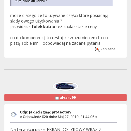
tutaj słowa digi=dotyk?
może dlatego że to używane części które posiadają
slady owego użytkowania ?
jak widzisz
folekkutno
też znalazł takie ceny
co do kompetencji to czytaj ze zrozumieniem to co
piszą Tobie inni i odpowiadaj na zadane pytania
Zapisane
alvaro99
Odp: Jak ściągnąć protector?
«
Odpowiedź #20 dnia:
Maj 27, 2010, 21:44:05 »
Na tej aukcji pisze: EKRAN DOTYKOWY WRAZ Z