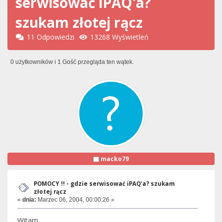
serwisować iPAQ'a?
szukam złotej rącz
11 Odpowiedzi
13268 Wyświetleń
0 użytkowników i 1 Gość przegląda ten wątek.
macko79
POMOCY !! - gdzie serwisować iPAQ'a? szukam
złotej rącz
«
dnia:
Marzec 06, 2004, 00:00:26 »
Witam