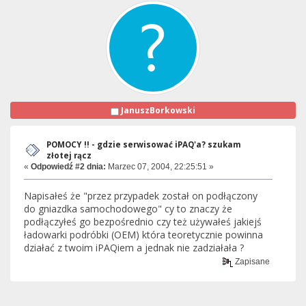
JanuszBorkowski
POMOCY !! - gdzie serwisować iPAQ'a? szukam
złotej rącz
«
Odpowiedź #2 dnia:
Marzec 07, 2004, 22:25:51 »
Napisałeś że "przez przypadek został on podłączony
do gniazdka samochodowego" cy to znaczy że
podłączyłeś go bezpośrednio czy też używałeś jakiejś
ładowarki podróbki (OEM) która teoretycznie powinna
działać z twoim iPAQiem a jednak nie zadziałała ?
Zapisane