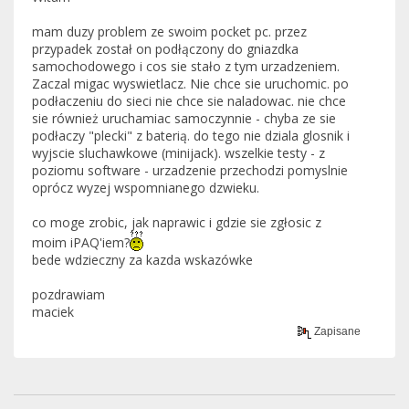
mam duzy problem ze swoim pocket pc. przez
przypadek został on podłączony do gniazdka
samochodowego i cos sie stało z tym urzadzeniem.
Zaczal migac wyswietlacz. Nie chce sie uruchomic. po
podłaczeniu do sieci nie chce sie naladowac. nie chce
sie również uruchamiac samoczynnie - chyba ze sie
podłaczy "plecki" z baterią. do tego nie dziala glosnik i
wyjscie sluchawkowe (minijack). wszelkie testy - z
poziomu software - urzadzenie przechodzi pomyslnie
oprócz wyzej wspomnianego dzwieku.
co moge zrobic, jak naprawic i gdzie sie zgłosic z
moim iPAQ'iem?
bede wdzieczny za kazda wskazówke
pozdrawiam
maciek
Zapisane