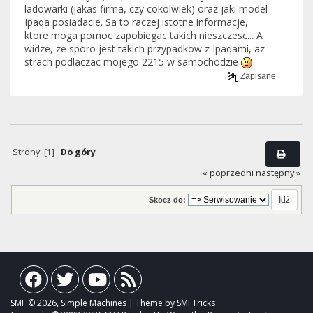
ladowarki (jakas firma, czy cokolwiek) oraz jaki model
Ipaqa posiadacie. Sa to raczej istotne informacje,
ktore moga pomoc zapobiegac takich nieszczesc... A
widze, ze sporo jest takich przypadkow z Ipaqami, az
strach podlaczac mojego 2215 w samochodzie
Zapisane
Strony: [
1
]
Do góry
« poprzedni
następny »
Skocz do:
SMF © 2026, Simple Machines | Theme by SMFTricks