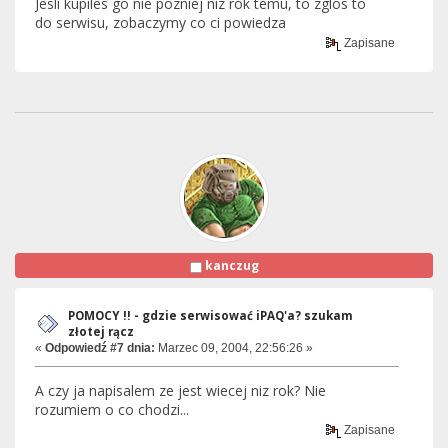
Jesli kupiles go nie pozniej niz rok temu, to zglos to
do serwisu, zobaczymy co ci powiedza
Zapisane
kanczug
POMOCY !! - gdzie serwisować iPAQ'a? szukam
złotej rącz
«
Odpowiedź #7 dnia:
Marzec 09, 2004, 22:56:26 »
A czy ja napisalem ze jest wiecej niz rok? Nie
rozumiem o co chodzi...
Zapisane