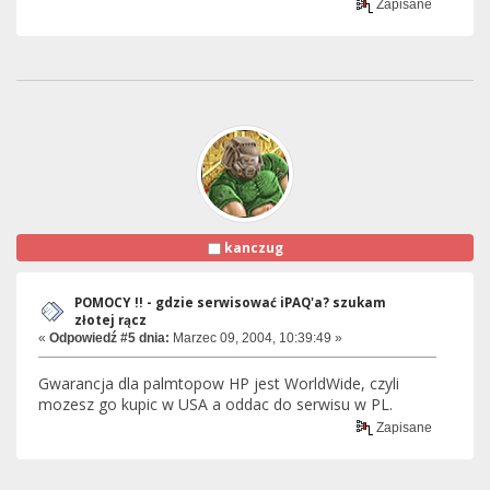
Zapisane
kanczug
POMOCY !! - gdzie serwisować iPAQ'a? szukam
złotej rącz
«
Odpowiedź #5 dnia:
Marzec 09, 2004, 10:39:49 »
Gwarancja dla palmtopow HP jest WorldWide, czyli
mozesz go kupic w USA a oddac do serwisu w PL.
Zapisane