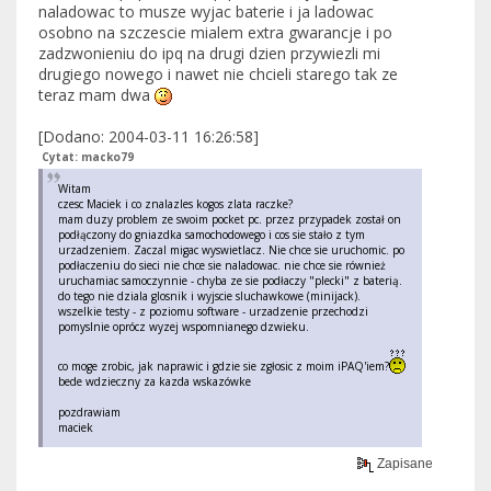
naladowac to musze wyjac baterie i ja ladowac
osobno na szczescie mialem extra gwarancje i po
zadzwonieniu do ipq na drugi dzien przywiezli mi
drugiego nowego i nawet nie chcieli starego tak ze
teraz mam dwa
[Dodano: 2004-03-11 16:26:58]
Cytat: macko79
Witam
czesc Maciek i co znalazles kogos zlata raczke?
mam duzy problem ze swoim pocket pc. przez przypadek został on
podłączony do gniazdka samochodowego i cos sie stało z tym
urzadzeniem. Zaczal migac wyswietlacz. Nie chce sie uruchomic. po
podłaczeniu do sieci nie chce sie naladowac. nie chce sie również
uruchamiac samoczynnie - chyba ze sie podłaczy "plecki" z baterią.
do tego nie dziala glosnik i wyjscie sluchawkowe (minijack).
wszelkie testy - z poziomu software - urzadzenie przechodzi
pomyslnie oprócz wyzej wspomnianego dzwieku.
co moge zrobic, jak naprawic i gdzie sie zgłosic z moim iPAQ'iem?
bede wdzieczny za kazda wskazówke
pozdrawiam
maciek
Zapisane