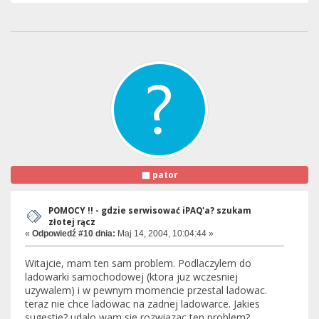
pator
POMOCY !! - gdzie serwisować iPAQ'a? szukam
złotej rącz
«
Odpowiedź #10 dnia:
Maj 14, 2004, 10:04:44 »
Witajcie, mam ten sam problem. Podlaczylem do
ladowarki samochodowej (ktora juz wczesniej
uzywalem) i w pewnym momencie przestal ladowac.
teraz nie chce ladowac na zadnej ladowarce. Jakies
sugestie? udalo wam sie rozwiazac ten problem?