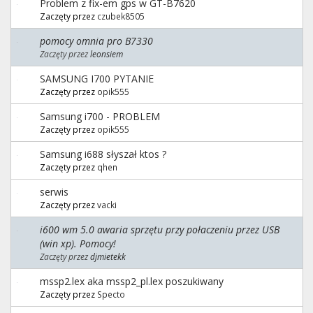
Problem z fix-em gps w GT-B7620
Zaczęty przez
czubek8505
pomocy omnia pro B7330
Zaczęty przez
leonsiem
SAMSUNG I700 PYTANIE
Zaczęty przez
opik555
Samsung i700 - PROBLEM
Zaczęty przez
opik555
Samsung i688 słyszał ktos ?
Zaczęty przez
qhen
serwis
Zaczęty przez
vacki
i600 wm 5.0 awaria sprzętu przy połaczeniu przez USB
(win xp). Pomocy!
Zaczęty przez
djmietekk
mssp2.lex aka mssp2_pl.lex poszukiwany
Zaczęty przez
Specto