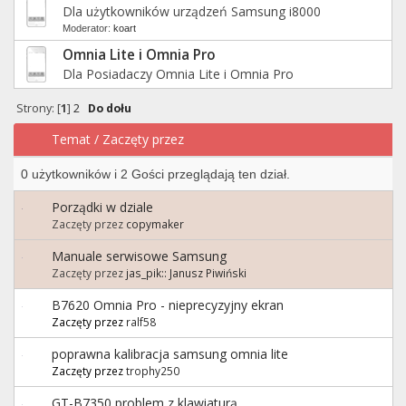
Dla użytkowników urządzeń Samsung i8000
Moderator:
koart
Omnia Lite i Omnia Pro
Dla Posiadaczy Omnia Lite i Omnia Pro
Strony: [
1
]
2
Do dołu
Temat
/
Zaczęty przez
0 użytkowników i 2 Gości przeglądają ten dział.
Porządki w dziale
Zaczęty przez
copymaker
Manuale serwisowe Samsung
Zaczęty przez
jas_pik:: Janusz Piwiński
B7620 Omnia Pro - nieprecyzyjny ekran
Zaczęty przez
ralf58
poprawna kalibracja samsung omnia lite
Zaczęty przez
trophy250
GT-B7350 problem z klawiaturą