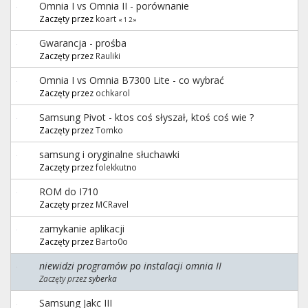
Omnia I vs Omnia II - porównanie
Zaczęty przez
koart
«
1
2
»
Gwarancja - prośba
Zaczęty przez
Rauliki
Omnia I vs Omnia B7300 Lite - co wybrać
Zaczęty przez
ochkarol
Samsung Pivot - ktos coś słyszał, ktoś coś wie ?
Zaczęty przez
Tomko
samsung i oryginalne słuchawki
Zaczęty przez
folekkutno
ROM do I710
Zaczęty przez
MCRavel
zamykanie aplikacji
Zaczęty przez
Barto0o
niewidzi programów po instalacji omnia II
Zaczęty przez
syberka
Samsung Jakc III