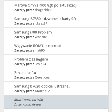
Martwa Omnia i900 8gb po aktualizacji
Zaczęty przez
draganblz21
Samsung B7350 - dzwonek z karty SD
Zaczęty przez
lukaszSP
Samsung i700 Problem
Zaczęty przez
vconanv
Wgrywanie ROM'U z microsd
Zaczęty przez
mati90
Problem z zasięgiem
Zaczęty przez
Lesio24
Zmiana softu
Zaczęty przez
Questions
Samsung b7620 odbicie lustrzane..
Zaczęty przez
zawieha12
Multitouch na WM
Zaczęty przez
deeper