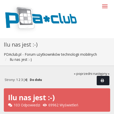
Ilu nas jest :-)
PDAclub.pl - Forum użytkowników technologii mobilnych
Ilu nas jest :-)
« poprzedni
następny »
Strony:
1
2
3
[
4
]
Do dołu
Ilu nas jest :-)
103 Odpowiedzi
69962 Wyświetleń