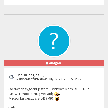
andgoldi
Odp: Ilu nas jest :-)
«
Odpowiedź #92 dnia:
Luty 07, 2012, 13:51:25 »
Od dwóch tygodni jestem użytkownikiem BB9810 z
BIS w T-mobile NL (PrePaid)
Małżonka cieszy się BB9780
pzdr