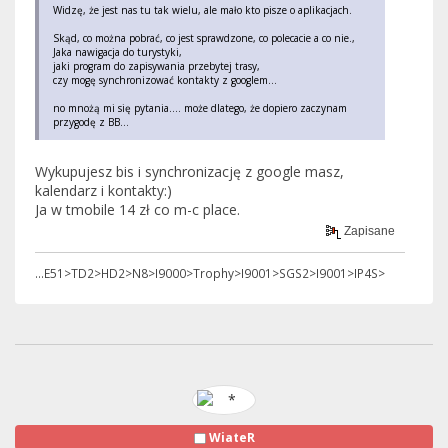
Widzę, że jest nas tu tak wielu, ale mało kto pisze o aplikacjach.
Skąd, co można pobrać, co jest sprawdzone, co polecacie a co nie.,
Jaka nawigacja do turystyki,
jaki program do zapisywania przebytej trasy,
czy mogę synchronizować kontakty z googlem...
no mnożą mi się pytania.... może dlatego, że dopiero zaczynam
przygodę z BB...
Wykupujesz bis i synchronizację z google masz,
kalendarz i kontakty:)
Ja w tmobile 14 zł co m-c place.
Zapisane
...E51>TD2>HD2>N8>I9000>Trophy>I9001>SGS2>I9001>IP4S>
WiateR