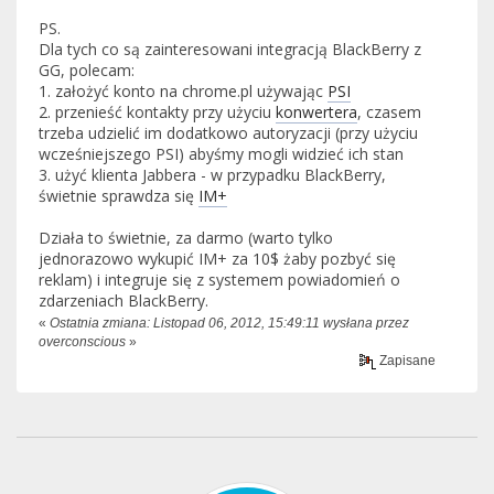
PS.
Dla tych co są zainteresowani integracją BlackBerry z
GG, polecam:
1. założyć konto na chrome.pl używając
PSI
2. przenieść kontakty przy użyciu
konwertera
, czasem
trzeba udzielić im dodatkowo autoryzacji (przy użyciu
wcześniejszego PSI) abyśmy mogli widzieć ich stan
3. użyć klienta Jabbera - w przypadku BlackBerry,
świetnie sprawdza się
IM+
Działa to świetnie, za darmo (warto tylko
jednorazowo wykupić IM+ za 10$ żaby pozbyć się
reklam) i integruje się z systemem powiadomień o
zdarzeniach BlackBerry.
«
Ostatnia zmiana: Listopad 06, 2012, 15:49:11 wysłana przez
overconscious
»
Zapisane