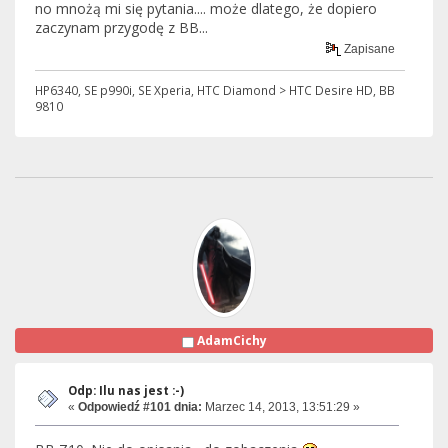
no mnożą mi się pytania.... może dlatego, że dopiero
zaczynam przygodę z BB...
Zapisane
HP6340, SE p990i, SE Xperia, HTC Diamond > HTC Desire HD, BB
9810
AdamCichy
Odp: Ilu nas jest :-)
«
Odpowiedź #101 dnia:
Marzec 14, 2013, 13:51:29 »