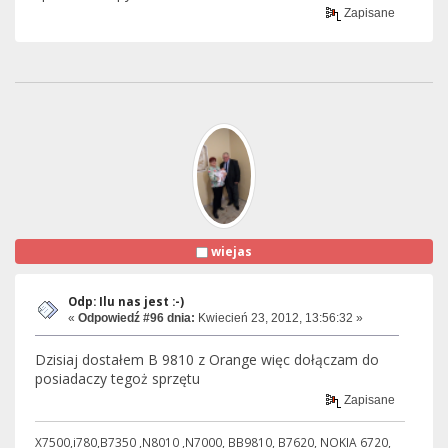
Zapisane
wiejas
Odp: Ilu nas jest :-)
«
Odpowiedź #96 dnia:
Kwiecień 23, 2012, 13:56:32 »
Dzisiaj dostałem B 9810 z Orange więc dołączam do
posiadaczy tegoż sprzętu
Zapisane
X7500,i780,B7350 ,N8010 ,N7000, BB9810, B7620, NOKIA 6720,