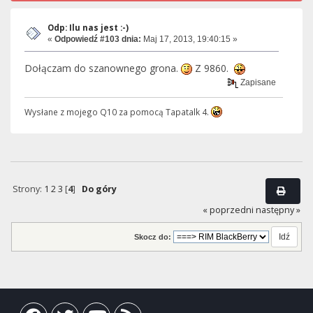
Odp: Ilu nas jest :-)
«
Odpowiedź #103 dnia:
Maj 17, 2013, 19:40:15 »
Dołączam do szanownego grona.
Z 9860.
Zapisane
Wysłane z mojego Q10 za pomocą Tapatalk 4.
Strony:
1
2
3
[
4
]
Do góry
« poprzedni
następny »
Skocz do: