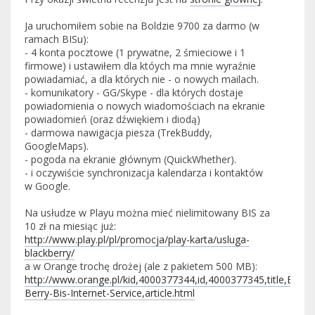
Ja uruchomiłem sobie na Boldzie 9700 za darmo (w
ramach BISu):
- 4 konta pocztowe (1 prywatne, 2 śmieciowe i 1
firmowe) i ustawiłem dla któych ma mnie wyraźnie
powiadamiać, a dla których nie - o nowych mailach.
- komunikatory - GG/Skype - dla których dostaje
powiadomienia o nowych wiadomościach na ekranie
powiadomień (oraz dźwiękiem i diodą)
- darmowa nawigacja piesza (TrekBuddy,
GoogleMaps).
- pogoda na ekranie głównym (QuickWhether).
- i oczywiście synchronizacja kalendarza i kontaktów
w Google.
Na usłudze w Playu można mieć nielimitowany BIS za
10 zł na miesiąc już:
http://www.play.pl/pl/promocja/play-karta/usluga-
blackberry/
a w Orange trochę drożej (ale z pakietem 500 MB):
http://www.orange.pl/kid,4000377344,id,4000377345,title,Black-
Berry-Bis-Internet-Service,article.html