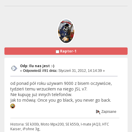
Raptor-1
Odp: Ilu nas jest :-)
«
Odpowiedź #91 dnia:
Styczeń 31, 2012, 14:14:39 »
od ponad pół roku używam 9000 z bisem oczywiście,
tydzień temu wrzuciłem na niego JSL v7.
Nie kupuję już innych telefonów.
Jak to mówią: Once you go black, you never go back.
Zapisane
Historia: SE k300i, Moto Mpx200, SE k550i, I-mate JAQ3, HTC
Kaiser, iPohne 3g,