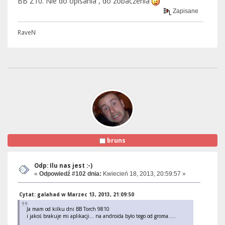
BB Z10. Nie do opisania , do zobaczenia
Zapisane
RaveN
bruns
Odp: Ilu nas jest :-)
«
Odpowiedź #102 dnia:
Kwiecień 18, 2013, 20:59:57 »
Cytat: galahad w Marzec 13, 2013, 21:09:50
Ja mam od kilku dni BB Torch 9810
i jakoś brakuje mi aplikacji... na androida było tego od groma.....