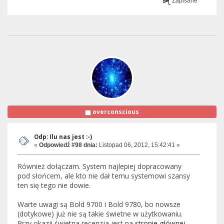
Zapisane
overconscious
Odp: Ilu nas jest :-)
«
Odpowiedź #98 dnia:
Listopad 06, 2012, 15:42:41 »
Również dołączam. System najlepiej dopracowany
pod słońcem, ale kto nie dał temu systemowi szansy
ten się tego nie dowie.
Warte uwagi są Bold 9700 i Bold 9780, bo nowsze
(dotykowe) już nie są takie świetne w użytkowaniu.
Przy okazji świetna recenzja jest na
stronie głównej
.