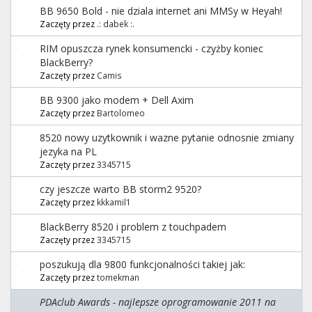
BB 9650 Bold - nie dziala internet ani MMSy w Heyah!
Zaczęty przez
.: dabek :.
RIM opuszcza rynek konsumencki - czyżby koniec
BlackBerry?
Zaczęty przez
Camis
BB 9300 jako modem + Dell Axim
Zaczęty przez
Bartolomeo
8520 nowy uzytkownik i wazne pytanie odnosnie zmiany
jezyka na PL
Zaczęty przez
3345715
czy jeszcze warto BB storm2 9520?
Zaczęty przez
kkkamil1
BlackBerry 8520 i problem z touchpadem
Zaczęty przez
3345715
poszukują dla 9800 funkcjonalności takiej jak:
Zaczęty przez
tomekman
PDAclub Awards - najlepsze oprogramowanie 2011 na