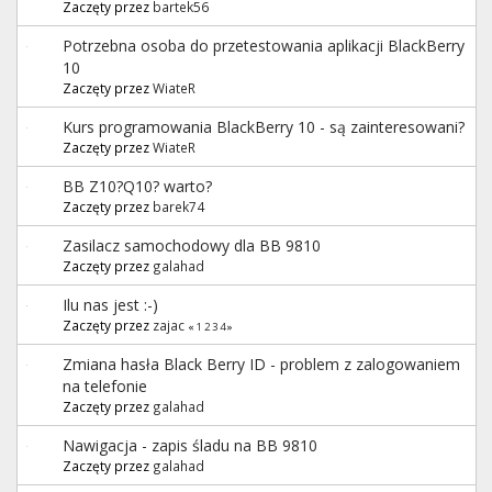
Zaczęty przez
bartek56
Potrzebna osoba do przetestowania aplikacji BlackBerry
10
Zaczęty przez
WiateR
Kurs programowania BlackBerry 10 - są zainteresowani?
Zaczęty przez
WiateR
BB Z10?Q10? warto?
Zaczęty przez
barek74
Zasilacz samochodowy dla BB 9810
Zaczęty przez
galahad
Ilu nas jest :-)
Zaczęty przez
zajac
«
1
2
3
4
»
Zmiana hasła Black Berry ID - problem z zalogowaniem
na telefonie
Zaczęty przez
galahad
Nawigacja - zapis śladu na BB 9810
Zaczęty przez
galahad