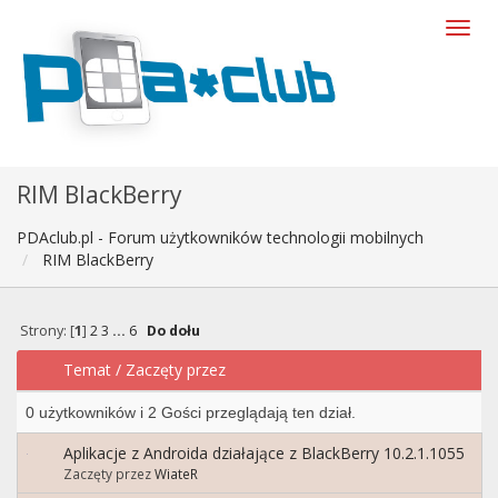
RIM BlackBerry
PDAclub.pl - Forum użytkowników technologii mobilnych
RIM BlackBerry
Strony: [
1
]
2
3
...
6
Do dołu
Temat
/
Zaczęty przez
0 użytkowników i 2 Gości przeglądają ten dział.
Aplikacje z Androida działające z BlackBerry 10.2.1.1055
Zaczęty przez
WiateR