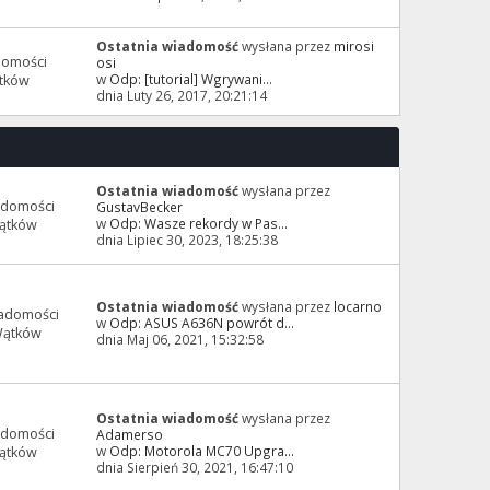
Ostatnia wiadomość
wysłana przez
mirosi
domości
osi
w
Odp: [tutorial] Wgrywani...
tków
dnia Luty 26, 2017, 20:21:14
Ostatnia wiadomość
wysłana przez
adomości
GustavBecker
w
Odp: Wasze rekordy w Pas...
ątków
dnia Lipiec 30, 2023, 18:25:38
Ostatnia wiadomość
wysłana przez
locarno
adomości
w
Odp: ASUS A636N powrót d...
Wątków
dnia Maj 06, 2021, 15:32:58
Ostatnia wiadomość
wysłana przez
adomości
Adamerso
w
Odp: Motorola MC70 Upgra...
ątków
dnia Sierpień 30, 2021, 16:47:10