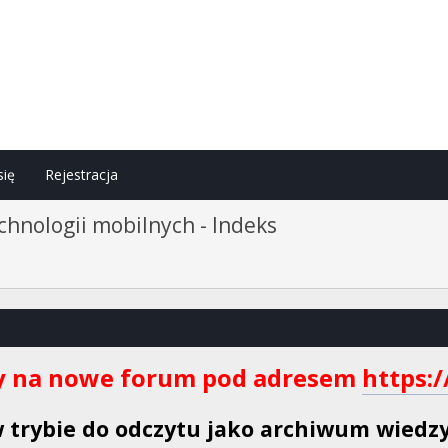
się
Rejestracja
hnologii mobilnych - Indeks
h
 na nowe forum pod adresem
https:
w trybie do odczytu jako archiwum wiedzy