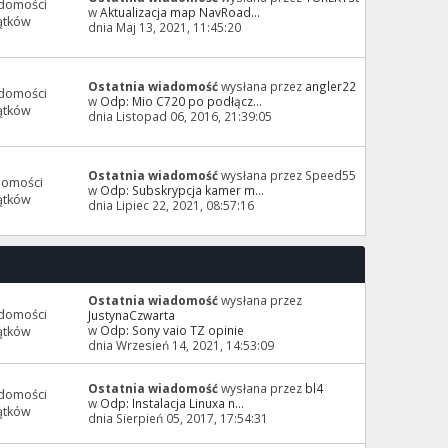
domości
w
Aktualizacja map NavRoad...
ątków
dnia Maj 13, 2021, 11:45:20
Ostatnia wiadomość
wysłana przez
angler22
domości
w
Odp: Mio C720 po podłącz...
ątków
dnia Listopad 06, 2016, 21:39:05
Ostatnia wiadomość
wysłana przez Speed55
domości
w
Odp: Subskrypcja kamer m...
ątków
dnia Lipiec 22, 2021, 08:57:16
Ostatnia wiadomość
wysłana przez
domości
JustynaCzwarta
w
Odp: Sony vaio TZ opinie
ątków
dnia Wrzesień 14, 2021, 14:53:09
Ostatnia wiadomość
wysłana przez
bl4
domości
w
Odp: Instalacja Linuxa n...
ątków
dnia Sierpień 05, 2017, 17:54:31