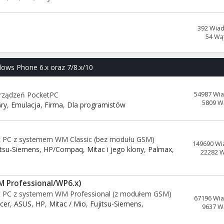
392 Wia
54 Wą
dows Phone 6.x oraz 7/8.x/10
urządzeń PocketPC
54987 Wi
5809 W
ry
,
Emulacja
,
Firma
,
Dla programistów
t PC z systemem WM Classic (bez modułu GSM)
149690 Wi
itsu-Siemens
,
HP/Compaq
,
Mitac i jego klony
,
Palmax
,
22282 
M Professional/WP6.x)
et PC z systemem WM Professional (z modułem GSM)
67196 Wi
Acer
,
ASUS
,
HP
,
Mitac / Mio
,
Fujitsu-Siemens
,
9637 W