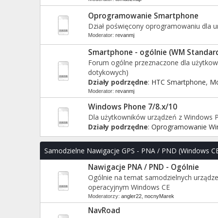
Oprogramowanie Smartphone
Dział poświęcony oprogramowaniu dla 
Moderator:
revanmj
Smartphone - ogólnie (WM Standar
Forum ogólne przeznaczone dla użytko
dotykowych)
Działy podrzędne
:
HTC Smartphone
,
Mo
Moderator:
revanmj
Windows Phone 7/8.x/10
Dla użytkowników urządzeń z Windows 
Działy podrzędne
:
Oprogramowanie Wi
Samodzielne Nawigacje GPS - PNA / PND (Windows C
Nawigacje PNA / PND - Ogólnie
Ogólnie na temat samodzielnych urządz
operacyjnym Windows CE
Moderatorzy:
angler22
,
nocnyMarek
NavRoad