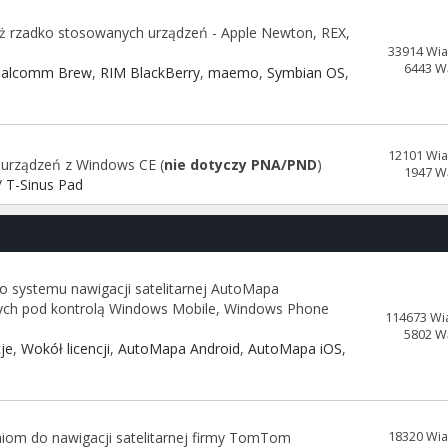
już rzadko stosowanych urządzeń - Apple Newton, REX,
33914 Wi
6443 W
alcomm Brew
,
RIM BlackBerry
,
maemo
,
Symbian OS
,
12101 Wi
 urządzeń z Windows CE (
nie dotyczy PNA/PND
)
1947 W
 T-Sinus Pad
o systemu nawigacji satelitarnej AutoMapa
cych pod kontrolą Windows Mobile, Windows Phone
114673 Wi
5802 W
je
,
Wokół licencji
,
AutoMapa Android
,
AutoMapa iOS
,
iom do nawigacji satelitarnej firmy TomTom
18320 Wi