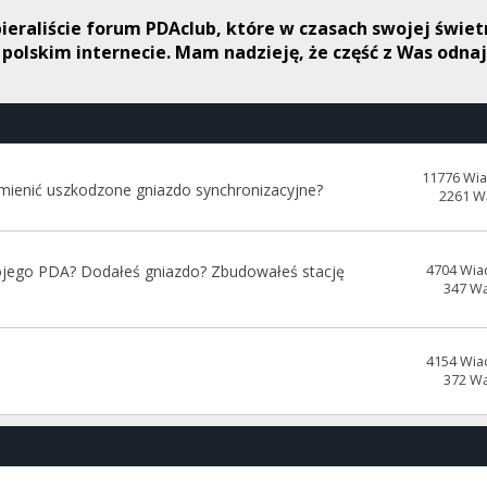
spieraliście forum PDAclub, które w czasach swojej świ
w polskim internecie. Mam nadzieję, że część z Was odna
11776 Wi
ymienić uszkodzone gniazdo synchronizacyjne?
2261 W
jego PDA? Dodałeś gniazdo? Zbudowałeś stację
4704 Wia
347 W
4154 Wia
372 W