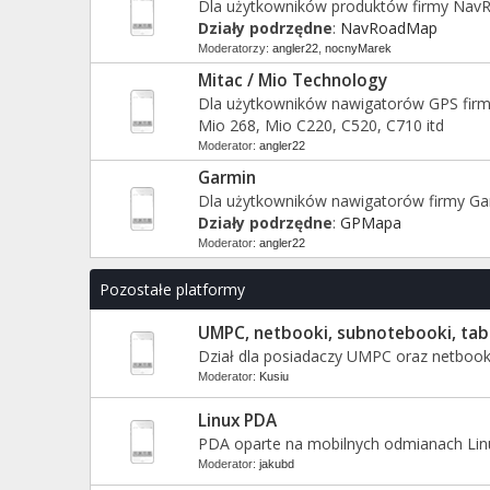
Dla użytkowników produktów firmy Nav
Działy podrzędne
:
NavRoadMap
Moderatorzy:
angler22
,
nocnyMarek
Mitac / Mio Technology
Dla użytkowników nawigatorów GPS firm
Mio 268, Mio C220, C520, C710 itd
Moderator:
angler22
Garmin
Dla użytkowników nawigatorów firmy Ga
Działy podrzędne
:
GPMapa
Moderator:
angler22
Pozostałe platformy
UMPC, netbooki, subnotebooki, tab
Dział dla posiadaczy UMPC oraz netboo
Moderator:
Kusiu
Linux PDA
PDA oparte na mobilnych odmianach Lin
Moderator:
jakubd