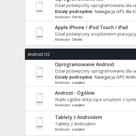
Dział poświęcony oprogramowaniu dla ur
Działy podrzędne
:
Nawigacja GPS dla i
Moderator:
OleYek
Apple iPhone / iPod Touch / iPad
Dział poświęcony urządzeniom pracując
Moderator:
OleYek
Android OS
Oprogramowanie Android
Dział poświęcony oprogramowaniu dla 
Działy podrzędne
:
Nawigacja GPS Andr
Moderator:
xspojlerx
Android - Ogólnie
Wątki ogólne dotyczące urządzeń z sys
Moderator:
xspojlerx
Tablety z Androidem
Tablety z Androidem
Moderator:
xspojlerx