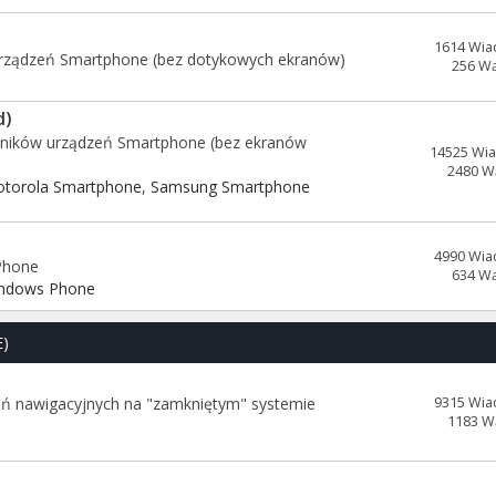
1614 Wia
urządzeń Smartphone (bez dotykowych ekranów)
256 W
d)
wników urządzeń Smartphone (bez ekranów
14525 Wi
2480 W
torola Smartphone
,
Samsung Smartphone
4990 Wia
Phone
634 W
ndows Phone
E)
eń nawigacyjnych na "zamkniętym" systemie
9315 Wia
1183 W