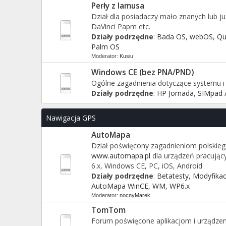
Perły z lamusa
Dział dla posiadaczy mało znanych lub 
DaVinci Papm etc.
Działy podrzędne
:
Bada OS
,
webOS
,
Qu
Palm OS
Moderator:
Kusiu
Windows CE (bez PNA/PND)
Ogólne zagadnienia dotyczące systemu i
Działy podrzędne
:
HP Jornada
,
SIMpad /
Nawigacja GPS
AutoMapa
Dział poświęcony zagadnieniom polskieg
www.automapa.pl
dla urządzeń pracują
6.x, Windows CE, PC, iOS, Android
Działy podrzędne
:
Betatesty
,
Modyfikac
AutoMapa WinCE, WM, WP6.x
Moderator:
nocnyMarek
TomTom
Forum poświęcone aplikacjom i urządzen