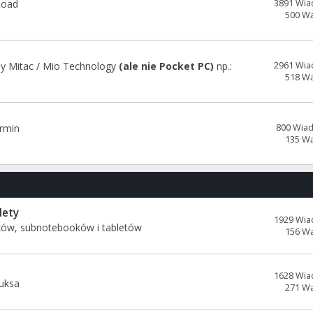
Road
3891 Wia
500 W
y Mitac / Mio Technology
(ale nie Pocket PC)
np.:
2961 Wia
518 W
rmin
800 Wia
135 W
lety
1929 Wia
ków, subnotebooków i tabletów
156 W
1628 Wia
uksa
271 W