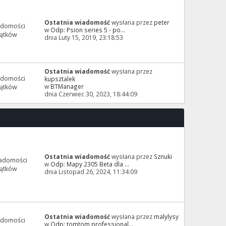
Ostatnia wiadomość
wysłana przez
peter
adomości
w
Odp: Psion series 5 - po...
ątków
dnia Luty 15, 2019, 23:18:53
Ostatnia wiadomość
wysłana przez
adomości
kupsztalek
w
BTManager
ątków
dnia Czerwiec 30, 2023, 18:44:09
Ostatnia wiadomość
wysłana przez
Sznuki
adomości
w
Odp: Mapy 2305 Beta dla ...
ątków
dnia Listopad 26, 2024, 11:34:09
Ostatnia wiadomość
wysłana przez
malylysy
adomości
w
Odp: tomtom professional...