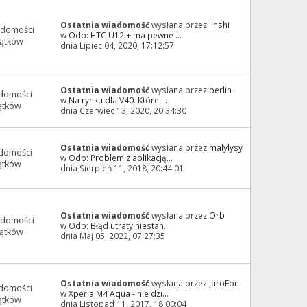
Ostatnia wiadomość
wysłana przez
linshi
adomości
w
Odp: HTC U12 + ma pewne ...
ątków
dnia Lipiec 04, 2020, 17:12:57
Ostatnia wiadomość
wysłana przez
berlin
domości
w
Na rynku dla V40. Które ...
ątków
dnia Czerwiec 13, 2020, 20:34:30
Ostatnia wiadomość
wysłana przez
malylysy
domości
w
Odp: Problem z aplikacją...
ątków
dnia Sierpień 11, 2018, 20:44:01
Ostatnia wiadomość
wysłana przez
Orb
adomości
w
Odp: Błąd utraty niestan...
ątków
dnia Maj 05, 2022, 07:27:35
Ostatnia wiadomość
wysłana przez
JaroFon
domości
w
Xperia M4 Aqua - nie dzi...
ątków
dnia Listopad 11, 2017, 18:00:04