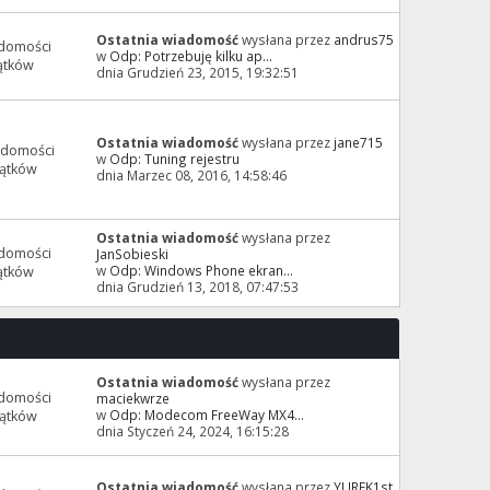
Ostatnia wiadomość
wysłana przez
andrus75
domości
w
Odp: Potrzebuję kilku ap...
ątków
dnia Grudzień 23, 2015, 19:32:51
Ostatnia wiadomość
wysłana przez
jane715
adomości
w
Odp: Tuning rejestru
ątków
dnia Marzec 08, 2016, 14:58:46
Ostatnia wiadomość
wysłana przez
domości
JanSobieski
w
Odp: Windows Phone ekran...
ątków
dnia Grudzień 13, 2018, 07:47:53
Ostatnia wiadomość
wysłana przez
domości
maciekwrze
w
Odp: Modecom FreeWay MX4...
ątków
dnia Styczeń 24, 2024, 16:15:28
Ostatnia wiadomość
wysłana przez
YUREK1st