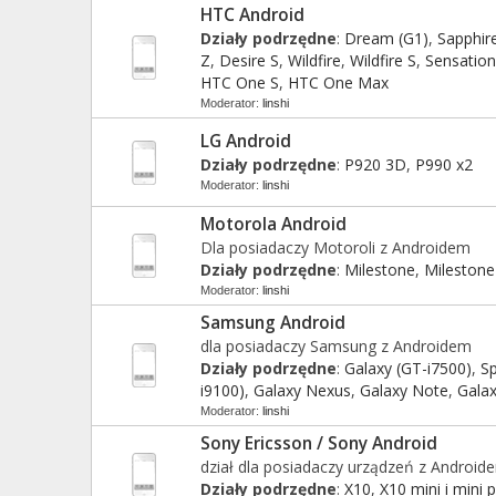
HTC Android
Działy podrzędne
:
Dream (G1)
,
Sapphir
Z
,
Desire S
,
Wildfire
,
Wildfire S
,
Sensatio
HTC One S
,
HTC One Max
Moderator:
linshi
LG Android
Działy podrzędne
:
P920 3D
,
P990 x2
Moderator:
linshi
Motorola Android
Dla posiadaczy Motoroli z Androidem
Działy podrzędne
:
Milestone
,
Milestone
Moderator:
linshi
Samsung Android
dla posiadaczy Samsung z Androidem
Działy podrzędne
:
Galaxy (GT-i7500)
,
Sp
i9100)
,
Galaxy Nexus
,
Galaxy Note
,
Galax
Moderator:
linshi
Sony Ericsson / Sony Android
dział dla posiadaczy urządzeń z Android
Działy podrzędne
:
X10
,
X10 mini i mini 