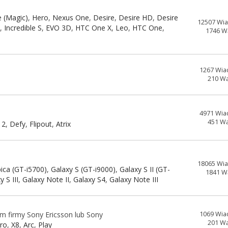
e (Magic)
,
Hero
,
Nexus One
,
Desire
,
Desire HD
,
Desire
12507 Wi
n
,
Incredible S
,
EVO 3D
,
HTC One X
,
Leo
,
HTC One
,
1746 W
1267 Wia
210 W
4971 Wia
451 W
 2
,
Defy
,
Flipout
,
Atrix
18065 Wi
ica (GT-i5700)
,
Galaxy S (GT-i9000)
,
Galaxy S II (GT-
1841 W
y S III
,
Galaxy Note II
,
Galaxy S4
,
Galaxy Note III
em firmy Sony Ericsson lub Sony
1069 Wia
201 W
pro
,
X8
,
Arc
,
Play