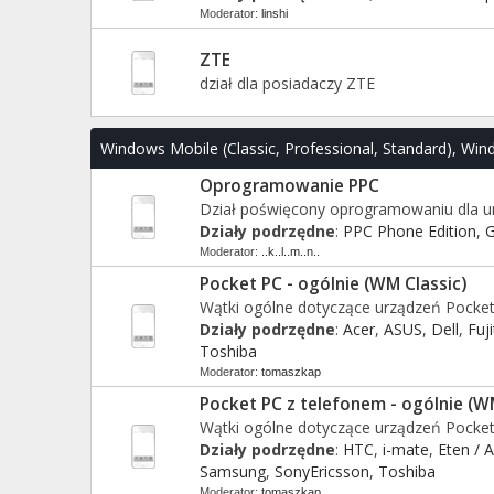
Moderator:
linshi
ZTE
dział dla posiadaczy ZTE
Windows Mobile (Classic, Professional, Standard), Win
Oprogramowanie PPC
Dział poświęcony oprogramowaniu dla 
Działy podrzędne
:
PPC Phone Edition
,
G
Moderator:
..k..l..m..n..
Pocket PC - ogólnie (WM Classic)
Wątki ogólne dotyczące urządzeń Pocke
Działy podrzędne
:
Acer
,
ASUS
,
Dell
,
Fuj
Toshiba
Moderator:
tomaszkap
Pocket PC z telefonem - ogólnie (W
Wątki ogólne dotyczące urządzeń Pock
Działy podrzędne
:
HTC
,
i-mate
,
Eten / 
Samsung
,
SonyEricsson
,
Toshiba
Moderator:
tomaszkap