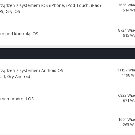
ządzeń z systemem iOS (iPhone, iPod Touch, iPad)
3665 Wia
514 W
OS
,
Gry iOS
8724 Wia
ym pod kontrolą iOS
815 W
urządzeń z systemem Android OS
11157 Wi
1198 W
oid
,
Gry Android
6833 Wia
temem Android OS
671 W
1604 Wia
265 W