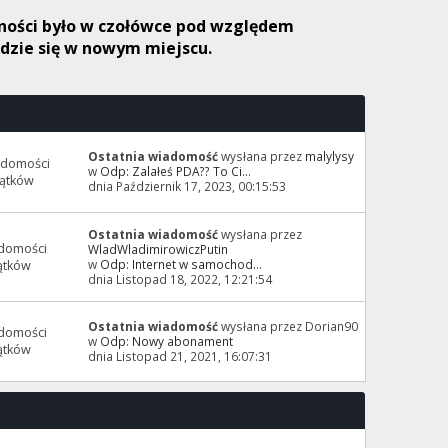
etności było w czołówce pod względem
jdzie się w nowym miejscu.
Ostatnia wiadomość
wysłana przez
malylysy
adomości
w
Odp: Zalałeś PDA?? To Ci...
ątków
dnia Październik 17, 2023, 00:15:53
Ostatnia wiadomość
wysłana przez
domości
WladWladimirowiczPutin
w
Odp: Internet w samochod...
ątków
dnia Listopad 18, 2022, 12:21:54
Ostatnia wiadomość
wysłana przez Dorian90
domości
w
Odp: Nowy abonament
ątków
dnia Listopad 21, 2021, 16:07:31