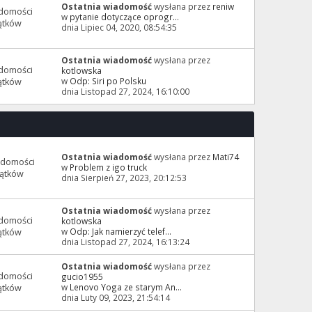
Ostatnia wiadomość
wysłana przez
reniw
domości
w
pytanie dotyczące oprogr...
ątków
dnia Lipiec 04, 2020, 08:54:35
Ostatnia wiadomość
wysłana przez
domości
kotlowska
w
Odp: Siri po Polsku
ątków
dnia Listopad 27, 2024, 16:10:00
Ostatnia wiadomość
wysłana przez
Mati74
adomości
w
Problem z igo truck
ątków
dnia Sierpień 27, 2023, 20:12:53
Ostatnia wiadomość
wysłana przez
domości
kotlowska
w
Odp: Jak namierzyć telef...
ątków
dnia Listopad 27, 2024, 16:13:24
Ostatnia wiadomość
wysłana przez
domości
gucio1955
w
Lenovo Yoga ze starym An...
ątków
dnia Luty 09, 2023, 21:54:14