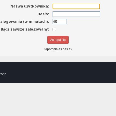
Nazwa użytkownika:
Hasło:
zalogowania (w minutach):
Bądź zawsze zalogowany:
Zapomniałeś hasła?
eżone