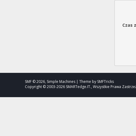
Czas 
SMF © 2026, Simple Machines | Theme by SMFTricks
Copyright © 2003-2026 SMARTedge.IT., Wszystkie Prawa Zastrz