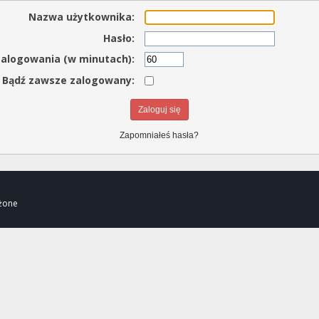
Nazwa użytkownika:
Hasło:
zalogowania (w minutach):
Bądź zawsze zalogowany:
Zapomniałeś hasła?
eżone