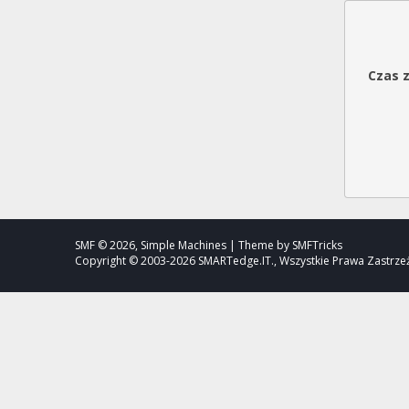
Czas 
SMF © 2026, Simple Machines | Theme by SMFTricks
Copyright © 2003-2026 SMARTedge.IT., Wszystkie Prawa Zastrz