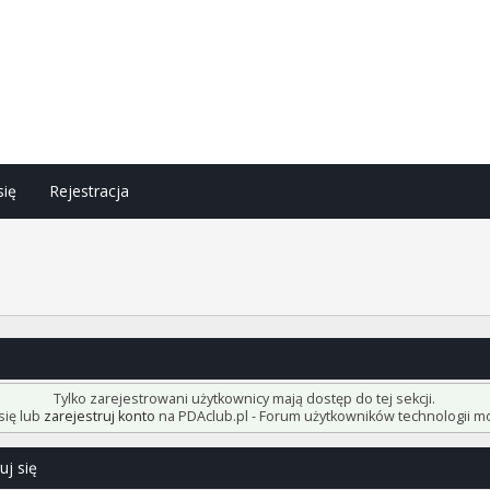
się
Rejestracja
h
Tylko zarejestrowani użytkownicy mają dostęp do tej sekcji.
się lub
zarejestruj konto
na PDAclub.pl - Forum użytkowników technologii mo
uj się