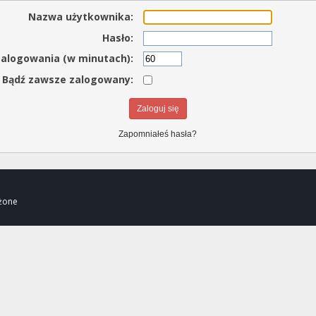
Nazwa użytkownika:
Hasło:
zalogowania (w minutach):
Bądź zawsze zalogowany:
Zapomniałeś hasła?
eżone