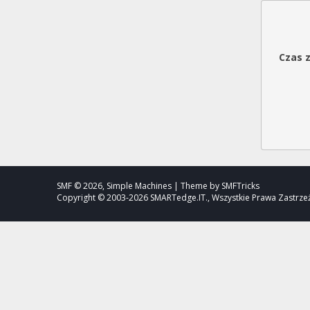
Czas 
SMF © 2026, Simple Machines | Theme by SMFTricks
Copyright © 2003-2026 SMARTedge.IT., Wszystkie Prawa Zastrz