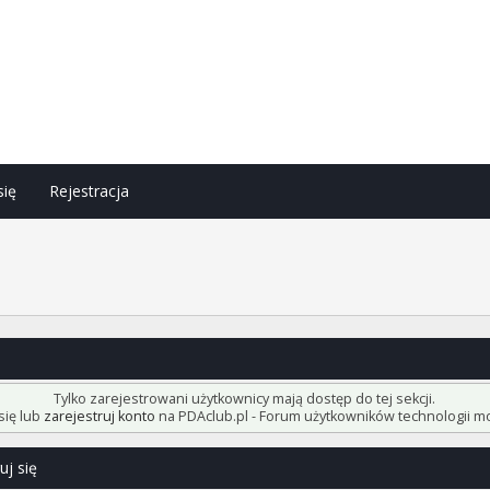
się
Rejestracja
h
Tylko zarejestrowani użytkownicy mają dostęp do tej sekcji.
się lub
zarejestruj konto
na PDAclub.pl - Forum użytkowników technologii mo
uj się