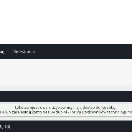
się
Rejestracja
h
Tylko zarejestrowani użytkownicy mają dostęp do tej sekcji.
się lub
zarejestruj konto
na PDAclub.pl - Forum użytkowników technologii mo
uj się