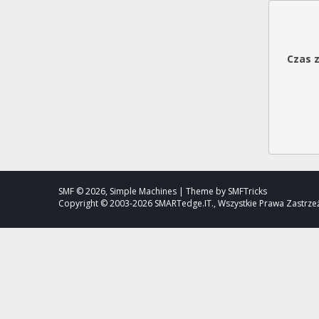
Czas 
SMF © 2026, Simple Machines | Theme by SMFTricks
Copyright © 2003-2026 SMARTedge.IT., Wszystkie Prawa Zastrz