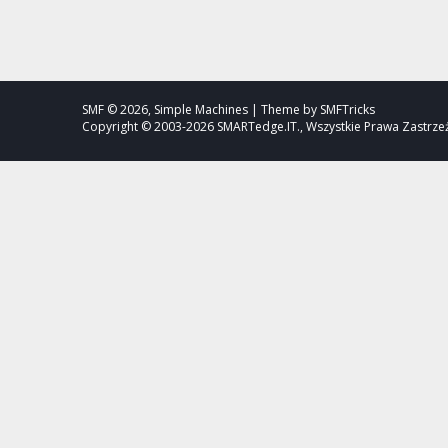
SMF © 2026, Simple Machines | Theme by SMFTricks
Copyright © 2003-2026 SMARTedge.IT., Wszystkie Prawa Zastrz