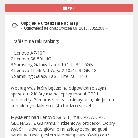
cpk
Odp: Jakie urzadzenie do map
«
Odpowiedź #4 dnia:
Styczeń 09, 2016, 00:21:08 »
Trafiłem na taki ranking:
1.Lenovo A7-10F
2.Lenovo S8-50L 4G
3.Samsung Galaxy Tab 4 10.1 T530 16GB
4.Lenovo ThinkPad Yoga 2 1051L 32GB 4G
5.Samsung Galaxy Tab 3 Lite 7.0 T110
Według Was który będzie najodpowiedniejszym
sprzętem ? Który ma najlepszy moduł GPS i
parametry. Przepraszam za takie pytania, ale jestem
kompletnym laikiem jeśli chodzi o sprzęt.
Myślałem nad Lenovo S8-50L, ma GPS, A-GPS,
GLONASS, 2 GB ramu, 4 rdzeniowy procesor. Dobry
wybór ? Mówie, głównie mi zalezy żeby nie gubił
satelit w trasie (jestem kierowcą ciężarówki) oraz