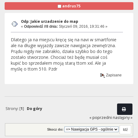
andrus75
Odp: Jakie urzadzenie do map
«
Odpowiedź #8 dnia:
Styczeń 09, 2016, 19:31:46 »
Dlatego ja na miejscu kręcę się na navi w smartfonie
ale na długie wyjazdy zawsze nawigacja zewnętrzna.
Prądu nigdy nie zabrakło, działa szybko bo do tego
zostało stworzone. Chociaż też będę musiał coś
kupić bo sprzedałem moją starą ttom xxl. Ale ja
myślę o ttom 510. Pzdr
Zapisane
Strony: [
1
]
Do góry
« poprzedni
następny »
Skocz do: