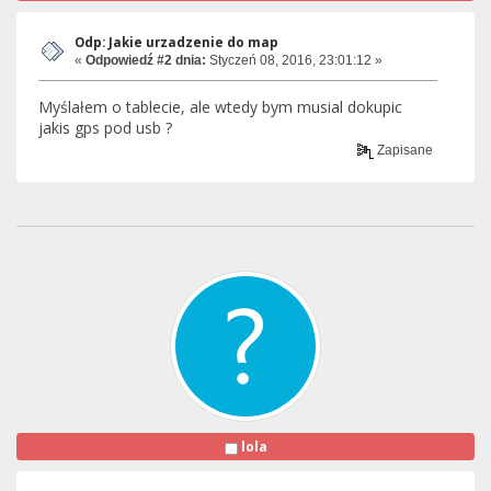
Odp: Jakie urzadzenie do map
«
Odpowiedź #2 dnia:
Styczeń 08, 2016, 23:01:12 »
Myślałem o tablecie, ale wtedy bym musial dokupic
jakis gps pod usb ?
Zapisane
lola