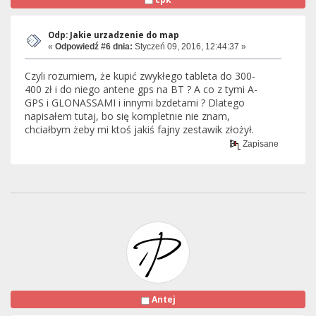
Odp: Jakie urzadzenie do map
«
Odpowiedź #6 dnia:
Styczeń 09, 2016, 12:44:37 »
Czyli rozumiem, że kupić zwykłego tableta do 300-
400 zł i do niego antene gps na BT ? A co z tymi A-
GPS i GLONASSAMI i innymi bzdetami ? Dlatego
napisałem tutaj, bo się kompletnie nie znam,
chciałbym żeby mi ktoś jakiś fajny zestawik złożył.
Zapisane
Antej