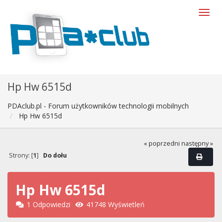
Hp Hw 6515d
PDAclub.pl - Forum użytkowników technologii mobilnych
Hp Hw 6515d
« poprzedni
następny »
Strony: [
1
]
Do dołu
Hp Hw 6515d
1 Odpowiedzi
41748 Wyświetleń