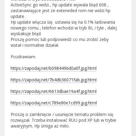
ActiveSync go widzi , hp update wywala błąd 608 ,
zastanawiające jest że exteneded rom nie widzi hp
update .
Hp update włącza się ustawia się na 0.1% ładowania
nowego romu , telefon wchodzi w tryb BL i tyle , dalej
wyskakuje błąd.
Proszę pomoc lub podpowiedź co mu zrobić żeby
wstał i normalnie działał.
Pozdrawiam.
https://zapodaj.net/b0984496d0a0f.jpg.html
https://zapodaj.net/7b4db36071fab.jpg.html
https://zapodaj.net/6613dbae19a4f.jpg.html
https://zapodaj.net/c789e80e1cd99.jpg.html
Proszę o zamknięcie / usunięcie tematu problem się
rozwiązał. Trzeba instalować RUU pod XP lub w trybie
awaryjnym. Hp śmiga aż miło.