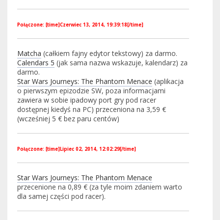
Połączone: [time]Czerwiec 13, 2014, 19:39:18[/time]
Matcha
(całkiem fajny edytor tekstowy) za darmo.
Calendars 5
(jak sama nazwa wskazuje, kalendarz) za
darmo.
Star Wars Journeys: The Phantom Menace
(aplikacja
o pierwszym epizodzie SW, poza informacjami
zawiera w sobie ipadowy port gry pod racer
dostępnej kiedyś na PC) przeceniona na 3,59 €
(wcześniej 5 € bez paru centów)
Połączone: [time]Lipiec 02, 2014, 12:02:29[/time]
Star Wars Journeys: The Phantom Menace
przecenione na 0,89 € (za tyle moim zdaniem warto
dla samej części pod racer).