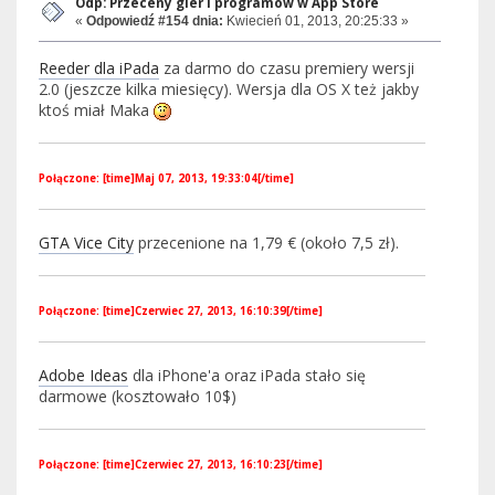
Odp: Przeceny gier i programów w App Store
«
Odpowiedź #154 dnia:
Kwiecień 01, 2013, 20:25:33 »
Reeder dla iPada
za darmo do czasu premiery wersji
2.0 (jeszcze kilka miesięcy). Wersja dla OS X też jakby
ktoś miał Maka
Połączone: [time]Maj 07, 2013, 19:33:04[/time]
GTA Vice City
przecenione na 1,79 € (około 7,5 zł).
Połączone: [time]Czerwiec 27, 2013, 16:10:39[/time]
Adobe Ideas
dla iPhone'a oraz iPada stało się
darmowe (kosztowało 10$)
Połączone: [time]Czerwiec 27, 2013, 16:10:23[/time]