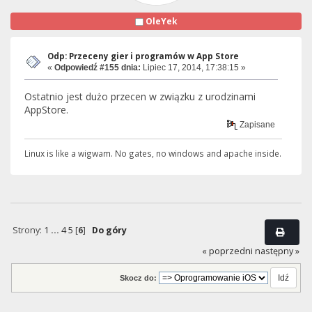
OleYek
Odp: Przeceny gier i programów w App Store
«
Odpowiedź #155 dnia:
Lipiec 17, 2014, 17:38:15 »
Ostatnio jest dużo przecen w związku z urodzinami
AppStore.
Zapisane
Linux is like a wigwam. No gates, no windows and apache inside.
Strony:
1
...
4
5
[
6
]
Do góry
« poprzedni
następny »
Skocz do: