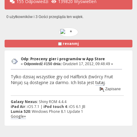
155 Odpowiedzi
139820 Wyświetleń
0 użytkowników i 3 Gości przegląda ten wątek.
revanmj
Odp: Przeceny gier i programów w App Store
«
Odpowiedź #150 dnia:
Grudzień 17, 2012, 09:48:49 »
Tylko dzisiaj wszystkie gry od Halfbrick (twórcy Fruit
Ninja) są dostępne za darmo. Ich lista jest
tutaj
.
Zapisane
Galaxy Nexus:
Shiny ROM 4.4.4
iPad Air:
iOS 7.1 |
iPod touch 4:
iOS 6.1 JB
Lumia 520:
Windows Phone 8.1 Update 1
Google+