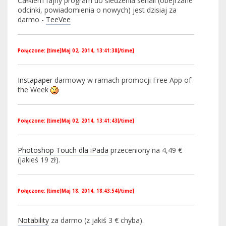
Całkiem fajny program do śledzenia seriali (obejrzane
odcinki, powiadomienia o nowych) jest dzisiaj za
darmo -
TeeVee
Połączone: [time]Maj 02, 2014, 13:41:38[/time]
Instapaper
darmowy w ramach promocji Free App of
the Week
Połączone: [time]Maj 02, 2014, 13:41:43[/time]
Photoshop Touch dla iPada
przeceniony na 4,49 €
(jakieś 19 zł).
Połączone: [time]Maj 18, 2014, 18:43:54[/time]
Notability
za darmo (z jakiś 3 € chyba).