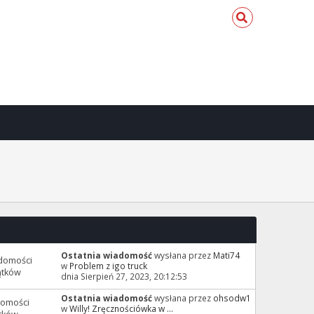
Ostatnia wiadomość
wysłana przez
Mati74
domości
w
Problem z igo truck
ątków
dnia Sierpień 27, 2023, 20:12:53
Ostatnia wiadomość
wysłana przez
ohsodw1
domości
w
Willy! Zręcznościówka w ...