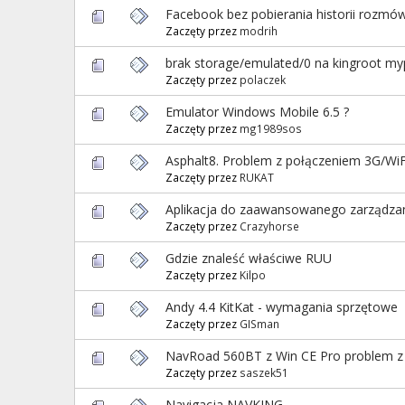
Facebook bez pobierania historii rozmów
Zaczęty przez
modrih
brak storage/emulated/0 na kingroot my
Zaczęty przez
polaczek
Emulator Windows Mobile 6.5 ?
Zaczęty przez
mg1989sos
Asphalt8. Problem z połączeniem 3G/WiF
Zaczęty przez
RUKAT
Aplikacja do zaawansowanego zarządzan
Zaczęty przez
Crazyhorse
Gdzie znaleść właściwe RUU
Zaczęty przez
Kilpo
Andy 4.4 KitKat - wymagania sprzętowe
Zaczęty przez
GISman
NavRoad 560BT z Win CE Pro problem z 
Zaczęty przez
saszek51
Navigacja NAVKING