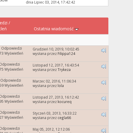
tków
dnia Lipiec 03, 2014, 17:42:42
edzi
/
tleń
Ostatnia wiadomość
1 Odpowiedzi
Grudzień 10, 2019, 10:02:45
73 Wyświetleń
wysłana przez
Filippa124
 Odpowiedzi
Listopad 12, 2017, 16:43:54
75 Wyświetleń
wysłana przez
Trykeza
 Odpowiedzi
Marzec 02, 2016, 11:06:34
59 Wyświetleń
wysłana przez
lola
 Odpowiedzi
Listopad 27, 2013, 16:12:42
95 Wyświetleń
wysłana przez
kocureq
 Odpowiedzi
Styczeń 03, 2013, 16:33:22
27 Wyświetleń
wysłana przez
cegla66
 Odpowiedzi
Maj 05, 2012, 12:12:06