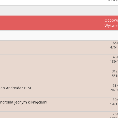
95 Wą
Odpowi
Wyświe
186
4764
48
1394
312
1551
73
 do Androida? PIM
2029
30
Androida jednym kliknięciem!
1421
78