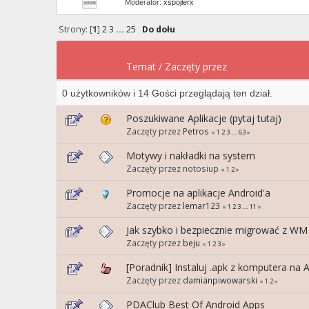
Moderator:
xspojlerx
Strony: [
1
]
2
3
...
25
Do dołu
Temat
/
Zaczęty przez
0 użytkowników i 14 Gości przeglądają ten dział.
Poszukiwane Aplikacje (pytaj tutaj)
Zaczęty przez
Petros
«
1
2
3
...
63
»
Motywy i nakładki na system
Zaczęty przez notosiup
«
1
2
»
Promocje na aplikacje Android'a
Zaczęty przez
lemar123
«
1
2
3
...
11
»
Jak szybko i bezpiecznie migrować z WM
Zaczęty przez
beju
«
1
2
3
»
[Poradnik] Instaluj .apk z komputera na 
Zaczęty przez
damianpiwowarski
«
1
2
»
PDAClub Best Of Android Apps