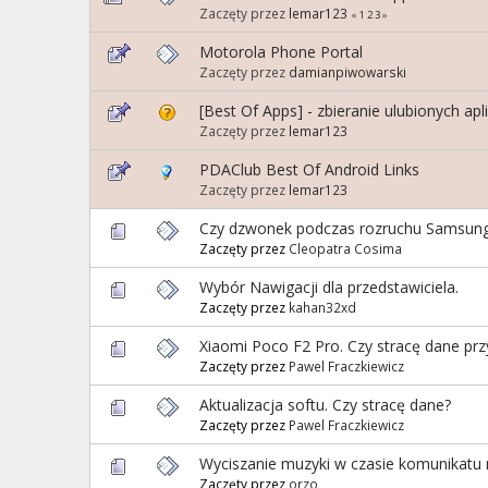
Zaczęty przez
lemar123
«
1
2
3
»
Motorola Phone Portal
Zaczęty przez
damianpiwowarski
[Best Of Apps] - zbieranie ulubionych apl
Zaczęty przez
lemar123
PDAClub Best Of Android Links
Zaczęty przez
lemar123
Czy dzwonek podczas rozruchu Samsung
Zaczęty przez
Cleopatra Cosima
Wybór Nawigacji dla przedstawiciela.
Zaczęty przez
kahan32xd
Xiaomi Poco F2 Pro. Czy stracę dane prz
Zaczęty przez
Pawel Fraczkiewicz
Aktualizacja softu. Czy stracę dane?
Zaczęty przez
Pawel Fraczkiewicz
Wyciszanie muzyki w czasie komunikatu 
Zaczęty przez
orzo