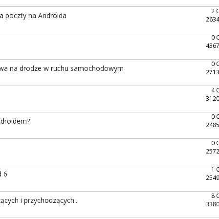
2 
ta poczty na Androida
2634
0 
4367
0 
stwa na drodze w ruchu samochodowym
2713
4 
3120
0 
Androidem?
2485
0 
2572
1 
d 6
2549
8 
cych i przychodzących...
3380