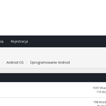
się
Rejestracja
h
Android OS
Oprogramowanie Android
1597 Wia
116 W
798 Wia