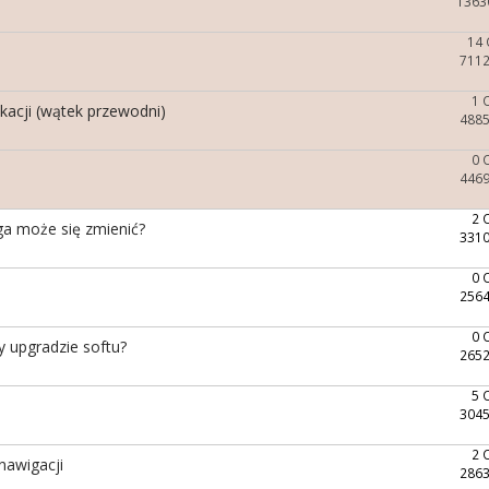
1363
14
7112
1 
ikacji (wątek przewodni)
4885
0 
4469
2 
a może się zmienić?
3310
0 
2564
0 
y upgradzie softu?
2652
5 
3045
2 
nawigacji
2863