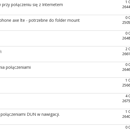
1 
 przy połączeniu się z Internetem
2644
0 
phone axe lte - potrzebne do folder mount
2505
0 
2648
2 
i
2661
0 
ia połączeniami
2646
1 
2566
4 
2675
1 
połączeniami DUN w nawigacji.
2640
0 