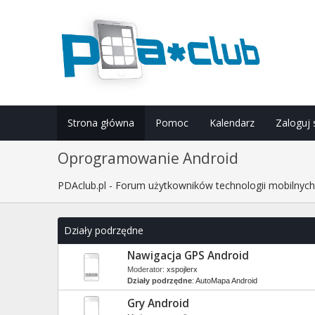
Strona główna
Pomoc
Kalendarz
Zaloguj 
Oprogramowanie Android
PDAclub.pl - Forum użytkowników technologii mobilnyc
Działy podrzędne
Nawigacja GPS Android
Moderator:
xspojlerx
Działy podrzędne
:
AutoMapa Android
Gry Android