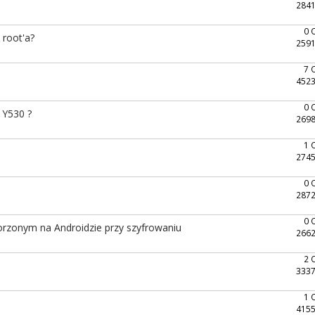
2841
0 
 root'a?
2591
7 
4523
0 
 Y530 ?
2698
1 
2745
0 
2872
0 
orzonym na Androidzie przy szyfrowaniu
2662
2 
3337
1 
4155