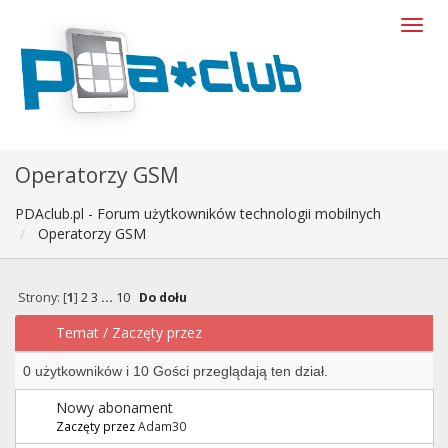
Operatorzy GSM
PDAclub.pl - Forum użytkowników technologii mobilnych
Operatorzy GSM
Strony: [
1
]
2
3
...
10
Do dołu
Temat
/
Zaczęty przez
0 użytkowników i 10 Gości przeglądają ten dział.
Nowy abonament
Zaczęty przez
Adam30