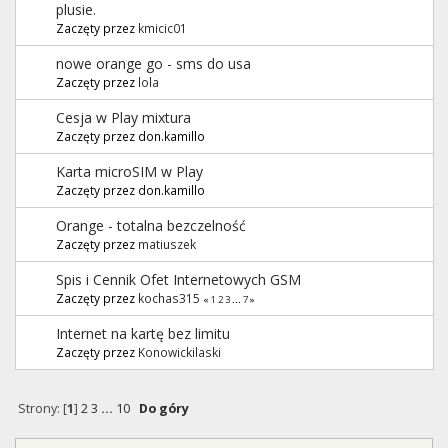
plusie.
Zaczęty przez
kmicic01
nowe orange go - sms do usa
Zaczęty przez
lola
Cesja w Play mixtura
Zaczęty przez don.kamillo
Karta microSIM w Play
Zaczęty przez don.kamillo
Orange - totalna bezczelność
Zaczęty przez
matiuszek
Spis i Cennik Ofet Internetowych GSM
Zaczęty przez
kochas315
«
1
2
3
...
7
»
Internet na kartę bez limitu
Zaczęty przez
Konowickilaski
Strony: [
1
]
2
3
...
10
Do góry