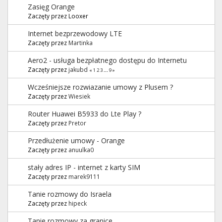
Zasięg Orange
Zaczęty przez Looxer
Internet bezprzewodowy LTE
Zaczęty przez
Martinka
Aero2 - usługa bezpłatnego dostępu do Internetu
Zaczęty przez
jakubd
«
1
2
3
...
9
»
Wcześniejsze rozwiazanie umowy z Plusem ?
Zaczęty przez
Wiesiek
Router Huawei B5933 do Lte Play ?
Zaczęty przez
Pretor
Przedłużenie umowy - Orange
Zaczęty przez
anuulka0
stały adres IP - internet z karty SIM
Zaczęty przez
marek9111
Tanie rozmowy do Israela
Zaczęty przez
hipeck
Tanie rozmowy za granice