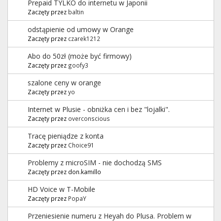
Prepaid TYLKO do internetu w Japonii
Zaczęty przez
baltin
odstąpienie od umowy w Orange
Zaczęty przez
czarek1212
Abo do 50zł (może być firmowy)
Zaczęty przez
goofy3
szalone ceny w orange
Zaczęty przez
yo
Internet w Plusie - obniżka cen i bez "lojalki".
Zaczęty przez
overconscious
Tracę pieniądze z konta
Zaczęty przez
Choice91
Problemy z microSIM - nie dochodzą SMS
Zaczęty przez don.kamillo
HD Voice w T-Mobile
Zaczęty przez
PopaY
Przeniesienie numeru z Heyah do Plusa. Problem w