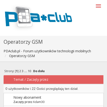
Operatorzy GSM
PDAclub.pl - Forum użytkowników technologii mobilnych
Operatorzy GSM
Strony: [
1
]
2
3
...
10
Do dołu
Temat
/
Zaczęty przez
0 użytkowników i 22 Gości przeglądają ten dział.
Nowy abonament
Zaczęty przez
Adam30