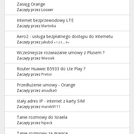
Zasięg Orange
Zaczęty przez Looxer
Internet bezprzewodowy LTE
Zaczęty przez
Martinka
Aero2 - usługa bezpłatnego dostępu do Internetu
Zaczęty przez
jakubd
«
1
2
3
...
9
»
Wcześniejsze rozwiazanie umowy z Plusem ?
Zaczęty przez
Wiesiek
Router Huawei B5933 do Lte Play ?
Zaczęty przez
Pretor
Przedłużenie umowy - Orange
Zaczęty przez
anuulka0
stały adres IP - internet z karty SIM
Zaczęty przez
marek9111
Tanie rozmowy do Israela
Zaczęty przez
hipeck
Tanie rozmowy za granice