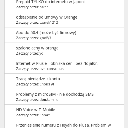
Prepaid TYLKO do internetu w Japonii
Zaczęty przez
baltin
odstąpienie od umowy w Orange
Zaczęty przez
czarek1212
Abo do 50zł (może być firmowy)
Zaczęty przez
goofy3
szalone ceny w orange
Zaczęty przez
yo
Internet w Plusie - obniżka cen i bez "lojalki".
Zaczęty przez
overconscious
Tracę pieniądze z konta
Zaczęty przez
Choice91
Problemy z microSIM - nie dochodzą SMS
Zaczęty przez don.kamillo
HD Voice w T-Mobile
Zaczęty przez
PopaY
Przeniesienie numeru z Heyah do Plusa. Problem w