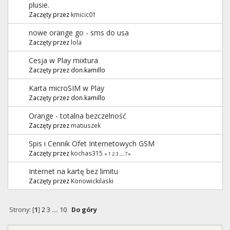
plusie.
Zaczęty przez
kmicic01
nowe orange go - sms do usa
Zaczęty przez
lola
Cesja w Play mixtura
Zaczęty przez don.kamillo
Karta microSIM w Play
Zaczęty przez don.kamillo
Orange - totalna bezczelność
Zaczęty przez
matiuszek
Spis i Cennik Ofet Internetowych GSM
Zaczęty przez
kochas315
«
1
2
3
...
7
»
Internet na kartę bez limitu
Zaczęty przez
Konowickilaski
Strony: [
1
]
2
3
...
10
Do góry