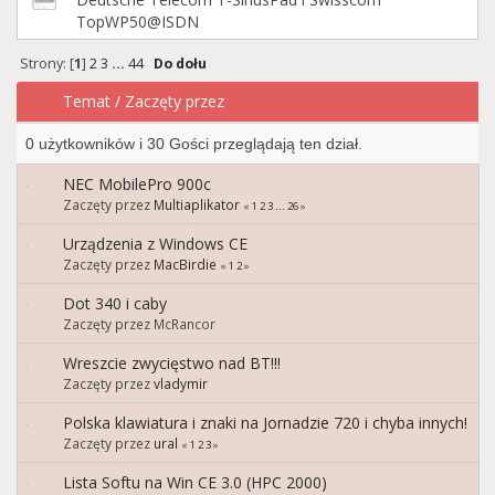
TopWP50@ISDN
Strony: [
1
]
2
3
...
44
Do dołu
Temat
/
Zaczęty przez
0 użytkowników i 30 Gości przeglądają ten dział.
NEC MobilePro 900c
Zaczęty przez
Multiaplikator
«
1
2
3
...
26
»
Urządzenia z Windows CE
Zaczęty przez
MacBirdie
«
1
2
»
Dot 340 i caby
Zaczęty przez McRancor
Wreszcie zwycięstwo nad BT!!!
Zaczęty przez
vladymir
Polska klawiatura i znaki na Jornadzie 720 i chyba innych!
Zaczęty przez
ural
«
1
2
3
»
Lista Softu na Win CE 3.0 (HPC 2000)