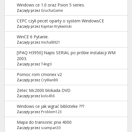
Windows ce 1.0 oraz Psion 5 series.
Zaczęty przez
GruchaGame
CEPC czyli pecet oparty o system WindowsCE
Zaczęty przez
Kajetan Krykwiński
WinCE 6 Pytanie.
Zaczęty przez
michal8921
[IPAQ H3950] Napis SERIAL po próbie instalacji WM
2003.
Zaczęty przez
T4ng0
Pomoc rom cmonex v2
Zaczęty przez
CryMan89
Zetec Mc2000 blokada DVD
Zaczęty przez
kolo456
Windows ce jak wgrać bibloteke ???
Zaczęty przez
Problem123
Mapa do transonic pna 4000
Zaczęty przez
szampan33