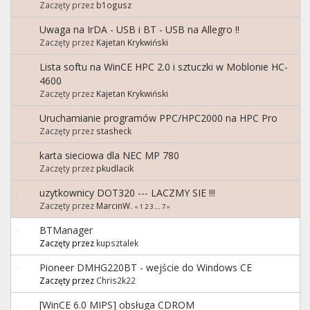
Zaczęty przez
b1ogusz
Uwaga na IrDA - USB i BT - USB na Allegro !!
Zaczęty przez
Kajetan Krykwiński
Lista softu na WinCE HPC 2.0 i sztuczki w Moblonie HC-
4600
Zaczęty przez
Kajetan Krykwiński
Uruchamianie programów PPC/HPC2000 na HPC Pro
Zaczęty przez
stasheck
karta sieciowa dla NEC MP 780
Zaczęty przez
pkudlacik
uzytkownicy DOT320 --- LACZMY SIE !!!
Zaczęty przez
MarcinW.
«
1
2
3
...
7
»
BTManager
Zaczęty przez
kupsztalek
Pioneer DMHG220BT - wejście do Windows CE
Zaczęty przez
Chris2k22
[WinCE 6.0 MIPS] obsługa CDROM