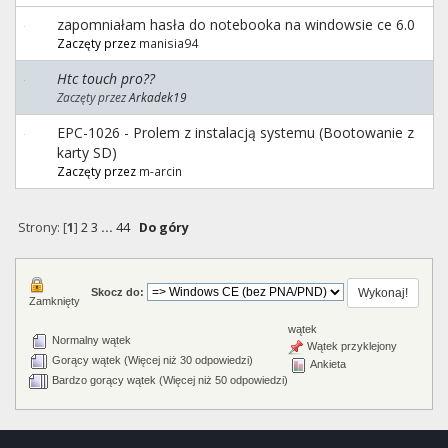
zapomniałam hasła do notebooka na windowsie ce 6.0
Zaczęty przez
manisia94
Htc touch pro??
Zaczęty przez
Arkadek19
EPC-1026 - Prolem z instalacją systemu (Bootowanie z
karty SD)
Zaczęty przez
m-arcin
Strony: [
1
]
2
3
...
44
Do góry
Skocz do:
Zamknięty
wątek
Normalny wątek
Wątek przyklejony
Gorący wątek (Więcej niż 30 odpowiedzi)
Ankieta
Bardzo gorący wątek (Więcej niż 50 odpowiedzi)