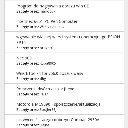
Program do nagrywania obrazu Win CE
Zaczęty przez
mariobyk
Intermec 6651 PC Pen Computer
Zaczęty przez
Wit^
«
1
2
3
...
12
»
wgrywanie wlasnej wersji systemu operacyjnego PSION
EP10
Zaczęty przez
prozac0
Nec 900
Zaczęty przez
Kuba8905
WinCE toolkit for vb6.0 poszukiwany
Zaczęty przez
dhg
Połączenie dwóch aplikacji .exe
Zaczęty przez
Palar
Motorola MC9090 - spolszczenie/aktualizacja
Zaczęty przez
SpojlerSSJ
Jak wycenić starego dobrego Compaq 2930A
Zaczęty przez
Dejna