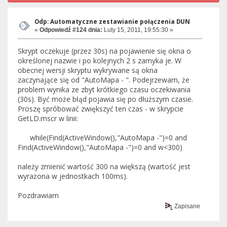
Odp: Automatyczne zestawianie połączenia DUN
«
Odpowiedź #124 dnia:
Luty 15, 2011, 19:55:30 »
Skrypt oczekuje (przez 30s) na pojawienie się okna o
określonej nazwie i po kolejnych 2 s zamyka je. W
obecnej wersji skryptu wykrywane są okna
zaczynające się od "AutoMapa - ". Podejrzewam, że
problem wynika ze zbyt krótkiego czasu oczekiwania
(30s). Być może błąd pojawia się po dłuższym czasie.
Proszę spróbować zwiększyć ten czas - w skrypcie
GetLD.mscr w linii:
while(Find(ActiveWindow(),"AutoMapa -")=0 and
Find(ActiveWindow(),"AutoMapa -")=0 and w<300)
należy zmienić wartość 300 na większą (wartość jest
wyrażona w jednostkach 100ms).
Pozdrawiam
Zapisane