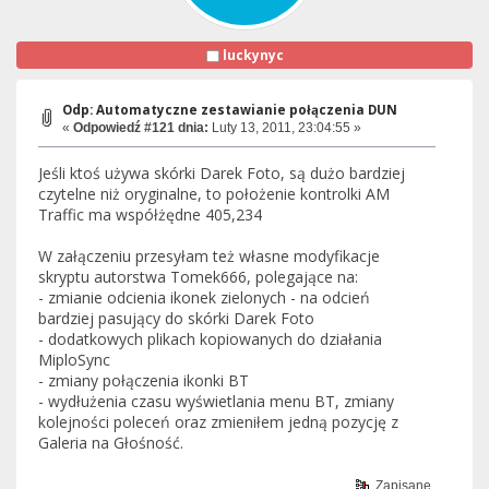
luckynyc
Odp: Automatyczne zestawianie połączenia DUN
«
Odpowiedź #121 dnia:
Luty 13, 2011, 23:04:55 »
Jeśli ktoś używa skórki Darek Foto, są dużo bardziej
czytelne niż oryginalne, to położenie kontrolki AM
Traffic ma współżędne 405,234
W załączeniu przesyłam też własne modyfikacje
skryptu autorstwa Tomek666, polegające na:
- zmianie odcienia ikonek zielonych - na odcień
bardziej pasujący do skórki Darek Foto
- dodatkowych plikach kopiowanych do działania
MiploSync
- zmiany połączenia ikonki BT
- wydłużenia czasu wyświetlania menu BT, zmiany
kolejności poleceń oraz zmieniłem jedną pozycję z
Galeria na Głośność.
Zapisane