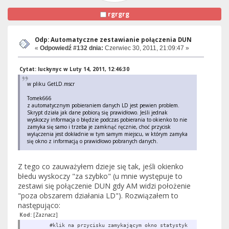
rgrgrg
Odp: Automatyczne zestawianie połączenia DUN
«
Odpowiedź #132 dnia:
Czerwiec 30, 2011, 21:09:47 »
Cytat: luckynyc w Luty 14, 2011, 12:46:30
w pliku GetLD.mscr
Tomek666
z automatycznym pobieraniem danych LD jest pewien problem.
Skrypt działa jak dane pobiorą się prawidłowo. Jeśli jednak
wyskoczy informacja o błędzie podczas pobierania to okienko to nie
zamyka się samo i trzeba je zamknąć ręcznie, choć przycisk
wyłączenia jest dokładnie w tym samym miejscu, w którym zamyka
się okno z informacją o prawidłowo pobranych danych.
Z tego co zauważyłem dzieje się tak, jeśli okienko
błedu wyskoczy "za szybko" (u mnie występuje to
zestawi się połączenie DUN gdy AM widzi położenie
"poza obszarem działania LD"). Rozwiązałem to
następująco:
Kod:
[Zaznacz]
#klik na przycisku zamykającym okno statystyk