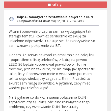
rafalgil
Odp: Automatyczne zestawianie połączenia DUN
«
Odpowiedź #141 dnia:
Maj 22, 2014, 23:40:49 »
Witam i ponownie przepraszam za wyciągnięcie tak
starego tematu. Również serdecznie dziękuję za
udzielone odpowiedzi. Okazuje się, że rzeczywiście S6
sam wznawia połączenie via BT.
Dodam, że serwis navroad załamał mnie na całej linii
- poprosiłem o listę telefonów, z którą na pewno
LEEO S6 będzie kooperował prawidłowo - to nie
możliwe, jest ich tak dużo, że nie mają jak sporządzić
takiej listy. Poproszono mnie o wskazanie jaki mam
tel, to odpowiedzą czy zagada ... Ehhh . Przecież to
akurat sam mogę sprawdzić. A pytałem, żeby mieć
wiedzę jaki telefon kupić.
Na 2 pytanie co do wznawiania połączenia DUN -
zapytałem czy są jakieś oficjalne rozwiązania tego
problemu, czy wznawianie DUN "bez utraty