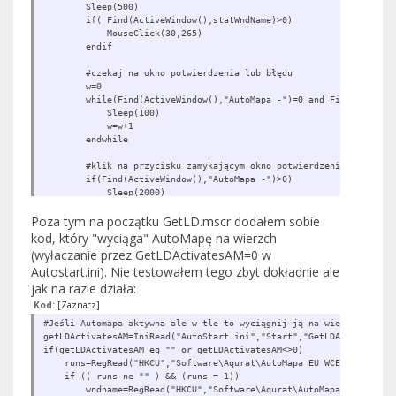
Sleep(500)
if( Find(ActiveWindow(),statWndName)>0)
MouseClick(30,265)
endif
#czekaj na okno potwierdzenia lub błędu
w=0
while(Find(ActiveWindow(),"AutoMapa -")=0 and Find(ActiveW
Sleep(100)
w=w+1
endwhile
#klik na przycisku zamykającym okno potwierdzenia/błędu
if(Find(ActiveWindow(),"AutoMapa -")>0)
Sleep(2000)
MouseClick(30,265)
Poza tym na początku GetLD.mscr dodałem sobie
endif
# Zamkniecie okna ze statystykami (jesli jest)
kod, który "wyciąga" AutoMapę na wierzch
w=0
(wyłaczanie przez GetLDActivatesAM=0 w
while(Find(ActiveWindow(),statWndName)=0 and w<10)
Autostart.ini). Nie testowałem tego zbyt dokładnie ale
Sleep(100)
jak na razie działa:
w=w+1
endwhile
Kod:
[Zaznacz]
if( Find(ActiveWindow(),statWndName)>0)
#Jeśli Automapa aktywna ale w tle to wyciągnij ją na wierzch
Sleep(100)
getLDActivatesAM=IniRead("AutoStart.ini","Start","GetLDActivatesAM
MouseClick(30,265)
if(getLDActivatesAM eq "" or getLDActivatesAM<>0)
endif
runs=RegRead("HKCU","Software\Aqurat\AutoMapa EU WCE","AmRunni
if (( runs ne "" ) && (runs = 1))
wndname=RegRead("HKCU","Software\Aqurat\AutoMapa EU WCE","