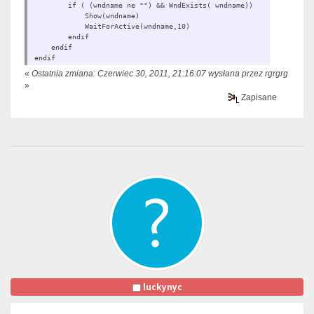
if ( (wndname ne "") && WndExists( wndname))
Show(wndname)
WaitForActive(wndname,10)
endif
endif
endif
«
Ostatnia zmiana: Czerwiec 30, 2011, 21:16:07 wysłana przez rgrgrg
»
Zapisane
luckynyc