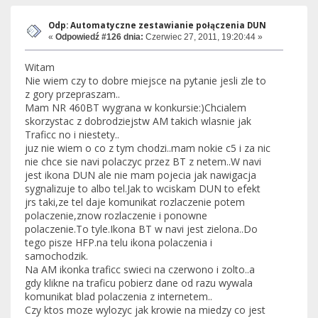
Odp: Automatyczne zestawianie połączenia DUN
«
Odpowiedź #126 dnia:
Czerwiec 27, 2011, 19:20:44 »
Witam
Nie wiem czy to dobre miejsce na pytanie jesli zle to
z gory przepraszam..
Mam NR 460BT wygrana w konkursie:)Chcialem
skorzystac z dobrodziejstw AM takich wlasnie jak
Traficc no i niestety..
juz nie wiem o co z tym chodzi..mam nokie c5 i za nic
nie chce sie navi polaczyc przez BT z netem..W navi
jest ikona DUN ale nie mam pojecia jak nawigacja
sygnalizuje to albo tel.Jak to wciskam DUN to efekt
jrs taki,ze tel daje komunikat rozlaczenie potem
polaczenie,znow rozlaczenie i ponowne
polaczenie.To tyle.Ikona BT w navi jest zielona..Do
tego pisze HFP.na telu ikona polaczenia i
samochodzik.
Na AM ikonka traficc swieci na czerwono i zolto..a
gdy klikne na traficu pobierz dane od razu wywala
komunikat blad polaczenia z internetem..
Czy ktos moze wylozyc jak krowie na miedzy co jest