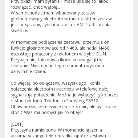
Przy okazji mam pytanie - może uda się to jakoś
rozwiązać, choć wątpię...
W samochodzie mam wbudowany zestaw
głośnomówiący bluetooth w radiu. Jeśli ten zestaw
jest odłączony, synchronizacja z AM Traffic działa
świetnie.
W momencie podłączenia zestawu, przejmuje on
funkcje głośnomówiące od N460, ale nadal N460
pozostaje połączony z telefonem w trybie DUN.
Przynajmniej tak mówią ikonki w nawigacji i w
telefonie. Niestety od tego momentu wymiana
danych nie działa.
Co więcej, po odłączeniu wszystkiego, ikonki
połączenia bluetooth i internetu w telefonie dalej
sygnalizują połączenie. Można je wyłączyć tylko przez
restart telefonu. Telefon to Samsung S3310.
Obawiam się, że niewiele da się zrobić, ale być może
ktoś z Was ma pomysł jak to obejść.
[EDIT]
Przyczyna namierzona: W momencie łączenia
automatycznego telefon-radio, oprócz zestawu