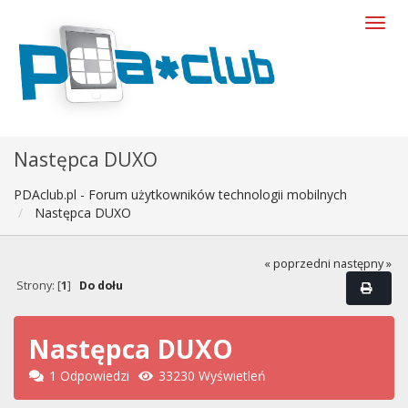
Następca DUXO
PDAclub.pl - Forum użytkowników technologii mobilnych
Następca DUXO
« poprzedni
następny »
Strony: [
1
]
Do dołu
Następca DUXO
1 Odpowiedzi
33230 Wyświetleń