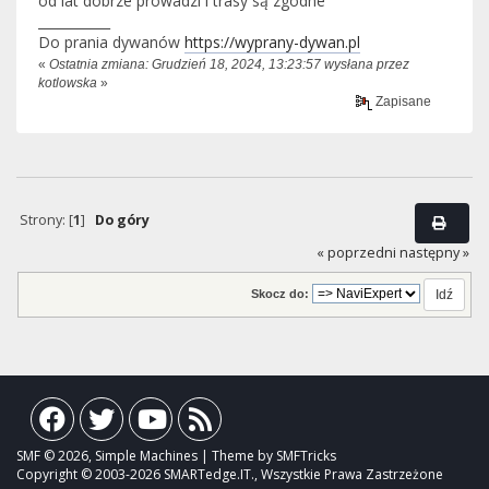
od lat dobrze prowadzi i trasy są zgodne
___________
Do prania dywanów
https://wyprany-dywan.pl
«
Ostatnia zmiana: Grudzień 18, 2024, 13:23:57 wysłana przez
kotlowska
»
Zapisane
Strony: [
1
]
Do góry
« poprzedni
następny »
Skocz do:
SMF © 2026, Simple Machines | Theme by SMFTricks
Copyright © 2003-2026 SMARTedge.IT., Wszystkie Prawa Zastrzeżone