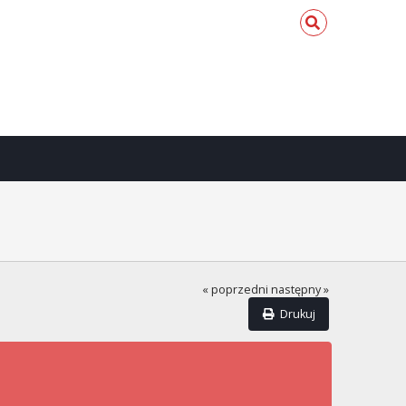
« poprzedni
następny »
Drukuj