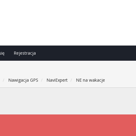
się
Rejestracja
h
Nawigacja GPS
NaviExpert
NE na wakacje