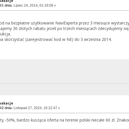
wakacje
#1 dnia:
Lipiec 24, 2014, 01:19:09 »
d na bezpłatne użytkowanie NaviExperta przez 3 miesiące wystarczy 
emy 30 złotych rabatu jeżeli po trzech miesiącach zdecydujemy się
ukcja.
a skorzystać (zarejestrować kod w NE) do 3 września 2014.
wakacje
#2 dnia:
Listopad 27, 2024, 16:22:47 »
aty -50%, bardzo kusząca oferta na terenie polski niecałe 60 zł. Znako