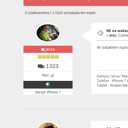
0 użytkowników i 1 Gość przegląda ten wątek.
NE na waka
«
dnia:
Czerwi
W ostatnim nume
jerzu
1323
Płeć:
Dariusz "jerzu" Ni
Telefon - iPhone 7
Tablet - Huawei Me
Sprzęt: iPhone 7