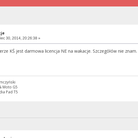
cje
ec 30, 2014, 20:26:38 »
rze KŚ jest darmowa licencja NE na wakacje. Szczegółów nie znam.
emczyński
 & Moto G5
dia Pad T5