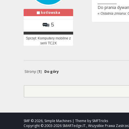
___________
Do prania dyw
kotlowska
«
Ostatnia zmiana: 
5
Sprzęt: Komputery mobilne z
serii TC2X
Strony: [
1
]
Do góry
SMF © 2026, Simple Machines | Theme by SMFTricks
Copyright © 2003-2026 SMARTedge.IT., Wszystkie Prawa Zastrz