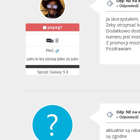
Odp: NE na 
«
Odpowiedź 
Ja skorzystałem.
Żeby otrzymać ko
pepeg1
Dodatkowo dostaj
numeru jest instr
8
Z promocji możn
Pozdrawiam
Płeć:
jutro to też dzisiaj tylko że jutro
Sprzęt: Galaxy S II
Odp: NE na 
«
Odpowiedź 
aktualnie są rab
są zgodne