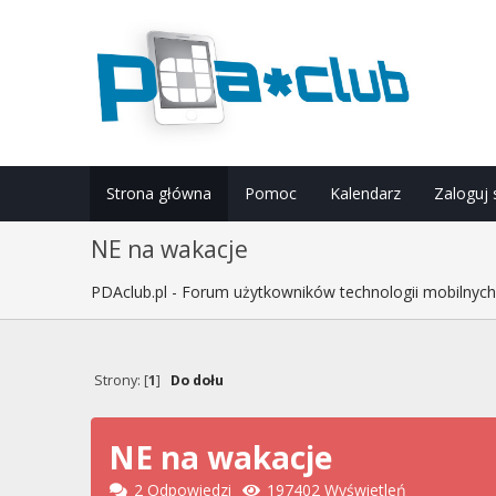
Strona główna
Pomoc
Kalendarz
Zaloguj 
NE na wakacje
PDAclub.pl - Forum użytkowników technologii mobilnyc
Strony: [
1
]
Do dołu
NE na wakacje
2 Odpowiedzi
197402 Wyświetleń