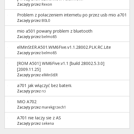
Zaczęty przez
Rexon
Problem z połaczeniem internetu po przez usb mio a701
Zaczęty przez
B0L0
mio a501 powany problem z bluetooth
Zaczęty przez
belmo85
elMInStER.A501.WM6Five.v1.1.28002.PLK.RC.Lite
Zaczęty przez
belmo85
[ROM A501] WM6Five.v1.1 [build 28002.5.3.0]
[2009.11.25]
Zaczęty przez
elMInStER
a701 jak włączyć bez baterii.
Zaczęty przez
rci
MIO A702
Zaczęty przez
marekgrzech1
A701 nie łaczy sie z AS
Zaczęty przez
sekena