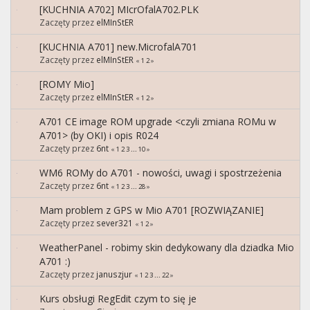
[KUCHNIA A702] MIcrOfalA702.PLK
Zaczęty przez
elMInStER
[KUCHNIA A701] new.MicrofalA701
Zaczęty przez
elMInStER
«
1
2
»
[ROMY Mio]
Zaczęty przez
elMInStER
«
1
2
»
A701 CE image ROM upgrade <czyli zmiana ROMu w
A701> (by OKI) i opis R024
Zaczęty przez
6nt
«
1
2
3
...
10
»
WM6 ROMy do A701 - nowości, uwagi i spostrzeżenia
Zaczęty przez
6nt
«
1
2
3
...
28
»
Mam problem z GPS w Mio A701 [ROZWIĄZANIE]
Zaczęty przez
sever321
«
1
2
»
WeatherPanel - robimy skin dedykowany dla dziadka Mio
A701 :)
Zaczęty przez
januszjur
«
1
2
3
...
22
»
Kurs obsługi RegEdit czym to się je