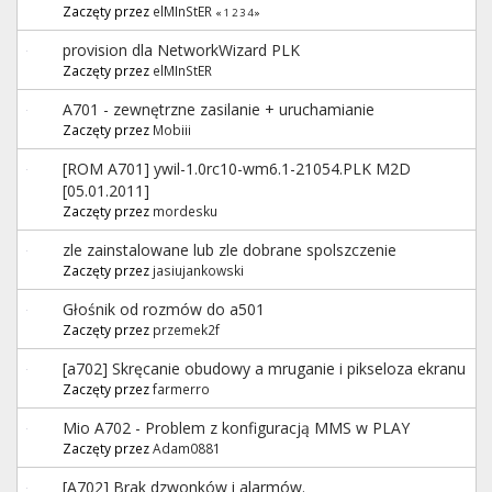
Zaczęty przez
elMInStER
«
1
2
3
4
»
provision dla NetworkWizard PLK
Zaczęty przez
elMInStER
A701 - zewnętrzne zasilanie + uruchamianie
Zaczęty przez
Mobiii
[ROM A701] ywil-1.0rc10-wm6.1-21054.PLK M2D
[05.01.2011]
Zaczęty przez
mordesku
zle zainstalowane lub zle dobrane spolszczenie
Zaczęty przez
jasiujankowski
Głośnik od rozmów do a501
Zaczęty przez
przemek2f
[a702] Skręcanie obudowy a mruganie i pikseloza ekranu
Zaczęty przez
farmerro
Mio A702 - Problem z konfiguracją MMS w PLAY
Zaczęty przez
Adam0881
[A702] Brak dzwonków i alarmów.