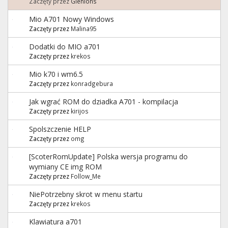
Zaczęty przez
Gienions
Mio A701 Nowy Windows
Zaczęty przez
Malina95
Dodatki do MIO a701
Zaczęty przez
krekos
Mio k70 i wm6.5
Zaczęty przez
konradgebura
Jak wgrać ROM do dziadka A701 - kompilacja
Zaczęty przez
kirijos
Spolszczenie HELP
Zaczęty przez
omg
[ScoterRomUpdate] Polska wersja programu do
wymiany CE img ROM
Zaczęty przez
Follow_Me
NiePotrzebny skrot w menu startu
Zaczęty przez
krekos
Klawiatura a701