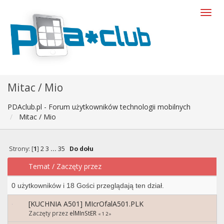
Mitac / Mio
PDAclub.pl - Forum użytkowników technologii mobilnych
Mitac / Mio
Strony: [
1
]
2
3
...
35
Do dołu
Temat
/
Zaczęty przez
0 użytkowników i 18 Gości przeglądają ten dział.
[KUCHNIA A501] MIcrOfalA501.PLK
Zaczęty przez
elMInStER
«
1
2
»