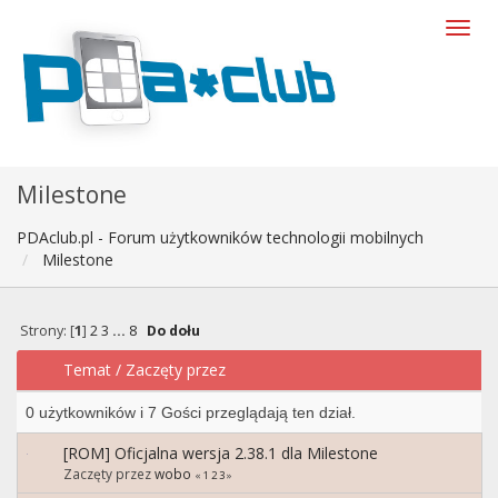
Milestone
PDAclub.pl - Forum użytkowników technologii mobilnych
Milestone
Strony: [
1
]
2
3
...
8
Do dołu
Temat
/
Zaczęty przez
0 użytkowników i 7 Gości przeglądają ten dział.
[ROM] Oficjalna wersja 2.38.1 dla Milestone
Zaczęty przez
wobo
«
1
2
3
»