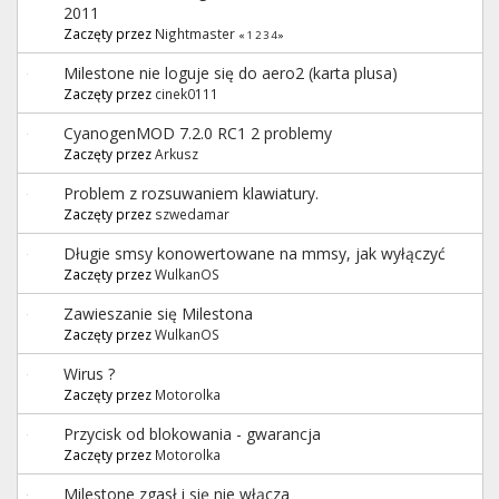
2011
Zaczęty przez
Nightmaster
«
1
2
3
4
»
Milestone nie loguje się do aero2 (karta plusa)
Zaczęty przez
cinek0111
CyanogenMOD 7.2.0 RC1 2 problemy
Zaczęty przez
Arkusz
Problem z rozsuwaniem klawiatury.
Zaczęty przez
szwedamar
Długie smsy konowertowane na mmsy, jak wyłączyć
Zaczęty przez
WulkanOS
Zawieszanie się Milestona
Zaczęty przez
WulkanOS
Wirus ?
Zaczęty przez
Motorolka
Przycisk od blokowania - gwarancja
Zaczęty przez
Motorolka
Milestone zgasł i się nie włącza