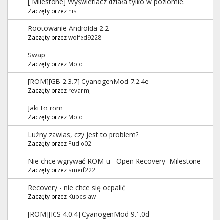
[ Milestone] Wyświetlacz działa tylko w poziomie.
Zaczęty przez
his
Rootowanie Androida 2.2
Zaczęty przez
wolfed9228
Swap
Zaczęty przez
Molq
[ROM][GB 2.3.7] CyanogenMod 7.2.4e
Zaczęty przez
revanmj
Jaki to rom
Zaczęty przez
Molq
Luźny zawias, czy jest to problem?
Zaczęty przez
Pudlo02
Nie chce wgrywać ROM-u - Open Recovery -Milestone
Zaczęty przez
smerf222
Recovery - nie chce się odpalić
Zaczęty przez
Kuboslaw
[ROM][ICS 4.0.4] CyanogenMod 9.1.0d