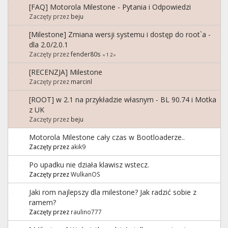
[FAQ] Motorola Milestone - Pytania i Odpowiedzi
Zaczęty przez
beju
[Milestone] Zmiana wersji systemu i dostęp do root`a -
dla 2.0/2.0.1
Zaczęty przez
fender80s
«
1
2
»
[RECENZJA] Milestone
Zaczęty przez
marcinl
[ROOT] w 2.1 na przykładzie własnym - BL 90.74 i Motka
z UK
Zaczęty przez
beju
Motorola Milestone cały czas w Bootloaderze..
Zaczęty przez
akik9
Po upadku nie działa klawisz wstecz.
Zaczęty przez
WulkanOS
Jaki rom najlepszy dla milestone? Jak radzić sobie z
ramem?
Zaczęty przez
raulino777